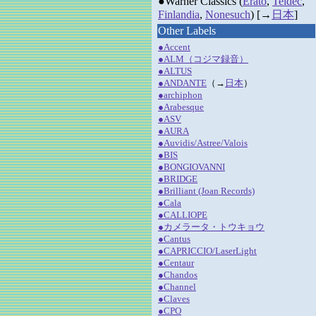
●Warner Classics (
Erato
,
Teldec
,
Finlandia
,
Nonesuch
) [→
日本
]
Other Labels
●Accent
●ALM（コジマ録音）
●ALTUS
●ANDANTE
（→
日本
）
●archiphon
●Arabesque
●ASV
●AURA
●Auvidis/Astree/Valois
●BIS
●BONGIOVANNI
●BRIDGE
●Brilliant (Joan Records)
●Cala
●CALLIOPE
●カメラータ・トウキョウ
●Cantus
●CAPRICCIO/LaserLight
●Centaur
●Chandos
●Channel
●Claves
●CPO