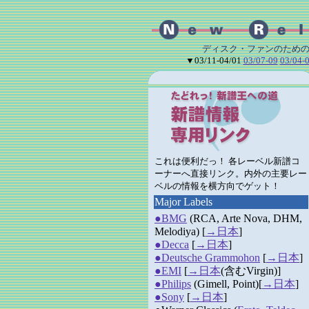
ディスク・ファンのための
▼03/11-04/01
03/07-09
03/04-
これは便利だっ！ 各レーベル新譜コ
ーナーへ直接リンク。内外の主要レー
ベルの情報を横方向でゲット！
Major Labels
●BMG
(RCA, Arte Nova, DHM,
Melodiya) [
→日本
]
●Decca
[
→日本
]
●Deutsche Grammohon
[
→日本
]
●EMI
[
→日本
(含むVirgin)]
●Philips
(Gimell, Point)[
→日本
]
●Sony
[
→日本
]