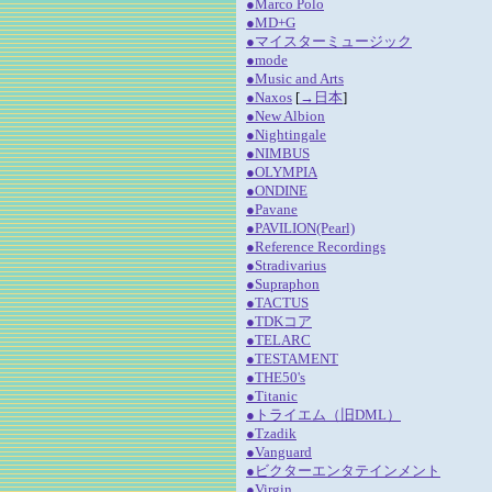
●Marco Polo
●MD+G
●マイスターミュージック
●mode
●Music and Arts
●Naxos
[
→日本
]
●New Albion
●Nightingale
●NIMBUS
●OLYMPIA
●ONDINE
●Pavane
●PAVILION(Pearl)
●Reference Recordings
●Stradivarius
●Supraphon
●TACTUS
●TDKコア
●TELARC
●TESTAMENT
●THE50's
●Titanic
●トライエム（旧DML）
●Tzadik
●Vanguard
●ビクターエンタテインメント
●Virgin