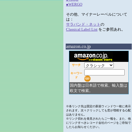
●WERGO
その他、マイナーレーベルについて
は：
サラバンド・ネット
の
Classical Label List
をご参照あれ。
amazon.co.jp
サーチ
キーワー
ド
国内盤は日本語で検索。輸入盤は
欧文で検索。
※各リンク先は固定の新規ウィンドウ一枚に表示
されます。次々クリックしても窓が増殖する心配
はありません。
※リンク切れを発見されたらご一報を。また、他
にリンクすべきレコード会社のページをご存知で
したらお知らせください。