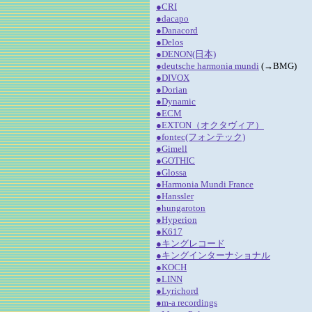
●CRI
●dacapo
●Danacord
●Delos
●DENON(日本)
●deutsche harmonia mundi
(→BMG)
●DIVOX
●Dorian
●Dynamic
●ECM
●EXTON（オクタヴィア）
●fontec(フォンテック)
●Gimell
●GOTHIC
●Glossa
●Harmonia Mundi France
●Hanssler
●hungaroton
●Hyperion
●K617
●キングレコード
●キングインターナショナル
●KOCH
●LINN
●Lyrichord
●m-a recordings