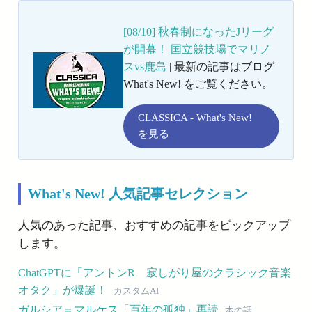
[08/10] 秋春制になったJリーグ
が開幕！ 国立競技場でマリノ
スvs鹿島
| 最新の記事はブログ
What's New! をご覧ください。
CLASSICA - What's New!
を見る
What's New! 人気記事セレクション
人気のあった記事、おすすめの記事をピックアップ
します。
ChatGPTに「アントンR 寂しがり屋のクラシック音楽
オタク」が爆誕！
カスタムAI
ガルシア＝マルケス「百年の孤独」再読
本の話