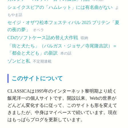
シェイクスピアの「ハムレット」には有名曲がない
よ
もやま話
セイジ・オザワ松本フェスティバル 2025 ブリテン「夏
の夜の夢」
オペラ
CDのソフトケース詰め替え大作戦
収納
「街と犬たち」（バルガス・ジョサ／寺尾隆吉訳）＝
「都会と犬ども」の新訳
本の話
ゾンビと私
不定期連載
このサイトについて
CLASSICAは1995年のインターネット黎明期より続く
飯尾洋一の個人サイトです。開設以来、Webの世界が
どんどん変化するに従って、このサイトも形を変えて
きましたが、中身はマイペースで続いています。現在
はもっぱらブログを更新しています。