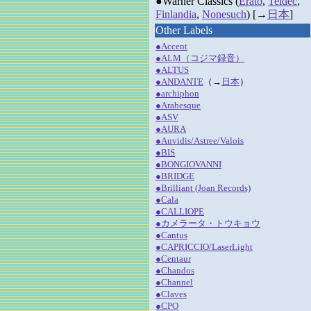
●Warner Classics (
Erato
,
Teldec
,
Finlandia
,
Nonesuch
) [→
日本
]
Other Labels
●Accent
●ALM（コジマ録音）
●ALTUS
●ANDANTE
（→
日本
）
●archiphon
●Arabesque
●ASV
●AURA
●Auvidis/Astree/Valois
●BIS
●BONGIOVANNI
●BRIDGE
●Brilliant (Joan Records)
●Cala
●CALLIOPE
●カメラータ・トウキョウ
●Cantus
●CAPRICCIO/LaserLight
●Centaur
●Chandos
●Channel
●Claves
●CPO