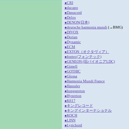
●CRI
●dacapo
●Danacord
●Delos
●DENON(日本)
●deutsche harmonia mundi
(→BMG)
●DIVOX
●Dorian
●Dynamic
●ECM
●EXTON（オクタヴィア）
●fontec(フォンテック)
●GENEON (旧パイオニアLDC)
●Gimell
●GOTHIC
●Glossa
●Harmonia Mundi France
●Hanssler
●hungaroton
●Hyperion
●K617
●キングレコード
●キングインターナショナル
●KOCH
●LINN
●Lyrichord