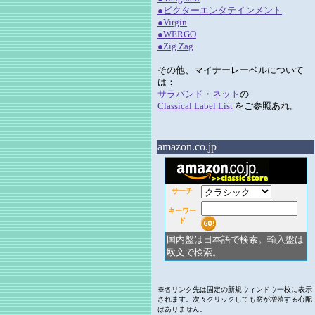
●ビクターエンタテインメント
●Virgin
●WERGO
●Zig Zag
その他、マイナーレーベルについて
は：
サラバンド・ネット
の
Classical Label List
をご参照あれ。
amazon.co.jp
サーチ
キーワー
ド
国内盤は日本語で検索。輸入盤は
欧文で検索。
※各リンク先は固定の新規ウィンドウ一枚に表示
されます。次々クリックしても窓が増殖する心配
はありません。