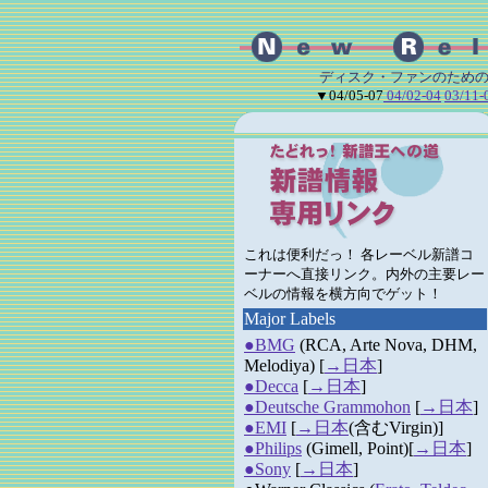
ディスク・ファンのための
▼04/05-07
04/02-04
03/11-
これは便利だっ！ 各レーベル新譜コ
ーナーへ直接リンク。内外の主要レー
ベルの情報を横方向でゲット！
Major Labels
●BMG
(RCA, Arte Nova, DHM,
Melodiya) [
→日本
]
●Decca
[
→日本
]
●Deutsche Grammohon
[
→日本
]
●EMI
[
→日本
(含むVirgin)]
●Philips
(Gimell, Point)[
→日本
]
●Sony
[
→日本
]