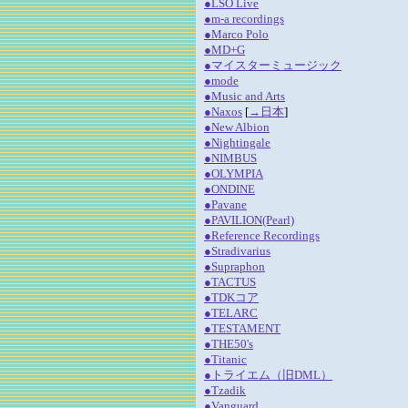
●LSO Live
●m-a recordings
●Marco Polo
●MD+G
●マイスターミュージック
●mode
●Music and Arts
●Naxos
[
→日本
]
●New Albion
●Nightingale
●NIMBUS
●OLYMPIA
●ONDINE
●Pavane
●PAVILION(Pearl)
●Reference Recordings
●Stradivarius
●Supraphon
●TACTUS
●TDKコア
●TELARC
●TESTAMENT
●THE50's
●Titanic
●トライエム（旧DML）
●Tzadik
●Vanguard