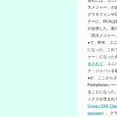
会社には、ユニバ
大メジャー」が
グラモフォンやDE
ナーに、RCAは
が合併した。新
「四大メジャー
●で、昨年、ユ
になった。これ
ャー」になった
合されて
、ユニ
ク・ジャパンを
●が、ここから
Parlopho
ることになった。
ックスが含まれ
Group / EMI Class
package
）。ク