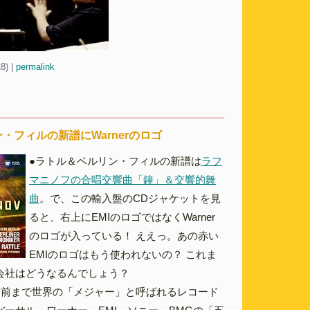
18)
|
permalink
・フィルの新譜にWarnerのロゴ
●ラトル＆ベルリン・フィルの新譜は
ラフ
マニノフの合唱交響曲「鐘」＆交響的舞
曲
。で、この輸入盤のCDジャケットを見
ると、右上にEMIのロゴではなくWarner
のロゴが入っている！ ええっ。あの赤い
EMIのロゴはもう使われないの？ これま
会社はどうなるんでしょう？
し前まで世界の「メジャー」と呼ばれるレコード