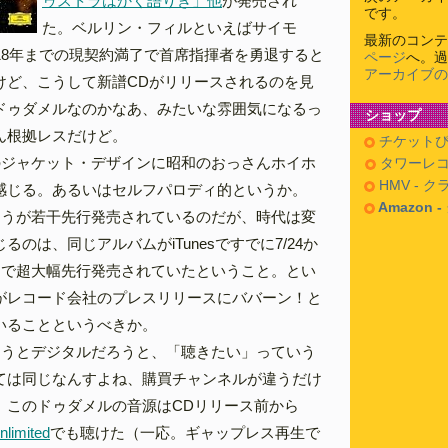
ゥストラはかく語りき」他
が発売され
です。
た。ベルリン・フィルといえばサイモ
最新のコンテ
18年までの現契約満了で首席指揮者を勇退すると
ページ
へ。過
アーカイブの
けど、こうして新譜CDがリリースされるのを見
ドゥダメルなのかなあ、みたいな雰囲気になるっ
ショップ
ん根拠レスだけど。
チケットぴ
のジャケット・デザインに昭和のおっさんホイホ
タワーレコ
HMV - 
感じる。あるいはセルフパロディ的というか。
Amazon 
ほうが若干先行発売されているのだが、時代は変
るのは、同じアルバムがiTunesですでに7/24か
0円で超大幅先行発売されていたということ。とい
がレコード会社のプレスリリースにババーン！と
いることというべきか。
ろうとデジタルだろうと、「聴きたい」っていう
ては同じなんすよね、購買チャンネルが違うだけ
、このドゥダメルの音源はCDリリース前から
nlimited
でも聴けた（一応。ギャップレス再生で