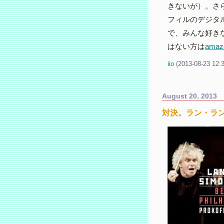
きないが）。さ
フィルのデジタ
で、みんな好きな
はない方は
amaz
iio
(
2013-08-23 12:
August 20, 2013
対決。ラン・ラン