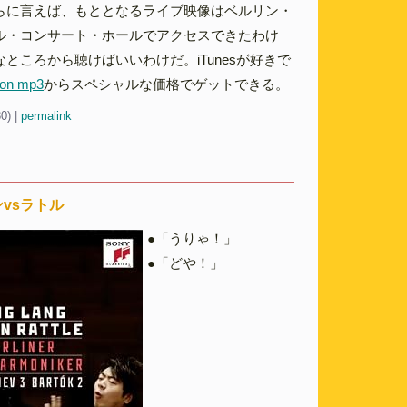
らに言えば、もととなるライブ映像はベルリン・
ル・コンサート・ホールでアクセスできたわけ
ところから聴けばいいわけだ。iTunesが好きで
on mp3
からスペシャルな価格でゲットできる。
30)
|
permalink
vsラトル
●「うりゃ！」
●「どや！」