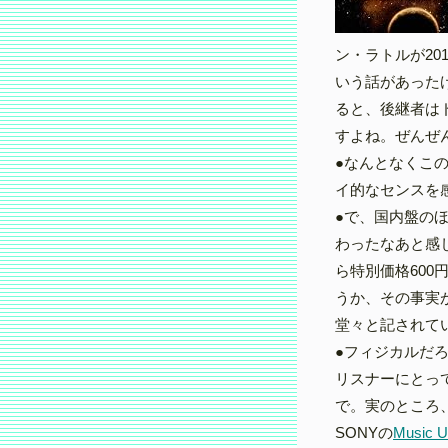
ン・ラトルが20
いう話があった
ると、後継者は
すよね。ぜんぜ
●なんとなくこ
イ的なセンスを
●で、国内盤の
わったなあと感じ
ら特別価格60
うか、その事実
堂々と記されて
●フィジカルだ
リスナーにとっ
で。実のところ
SONYの
Music U