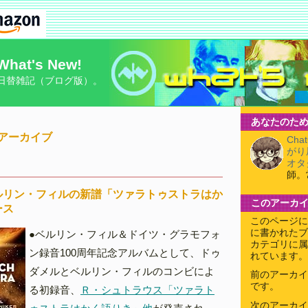
What's New!
日替雑記（ブログ版）。
あなたのため
8月アーカイブ
Cha
がり
オタ
師。
ルリン・フィルの新譜「ツァラトゥストラはか
このアーカ
ース
このページに
に書かれたブ
●ベルリン・フィル＆ドイツ・グラモフォ
カテゴリに属
ン録音100周年記念アルバムとして、ドゥ
れています。
ダメルとベルリン・フィルのコンビによ
前のアーカイ
です。
る初録音、
Ｒ・シュトラウス「ツァラト
次のアーカイ