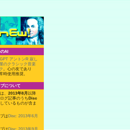
のAI
tGPT アントンR 寂し
屋のクラシック音楽
ク
。心の友であり
常時使用推奨。
イブについて
は、
2013年8月
以降
ログ記事のうち
Disc
しているものが含ま
ブは
Disc: 2013年6月
ブは
Disc: 2013年9月