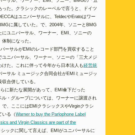
ーサル、ワーナー、EMI、ソニー、BMGの「五
あった。クラシックのレーベルで言うと、ドイツ
CCAはユニバーサルに、TeldecやEratoはワー
BMGに属していた。で、2004年、ソニーとBMG
たにユニバーサル、ワーナー、EMI、ソニーの
」体制になった。
ニバーサルがEMIのレコード部門を買収すること
でユニバーサル、ワーナー、ソニーの「三大メジ
わけた。これに伴って今年から日本法人も
経営統
バーサル ミュージック合同会社がEMIミュージッ
吸収合併している。
さらに新たな展開があって、EMI傘下だった
neレーベル・グループについては、ワーナーに譲渡され
で、ここにはEMIクラシックスやVirginクラシ
ている（
Warner to buy the Parlophone Label
ics and Virgin Classics are part of the
ラシックに関して言えば、EMIがユニバーサルに