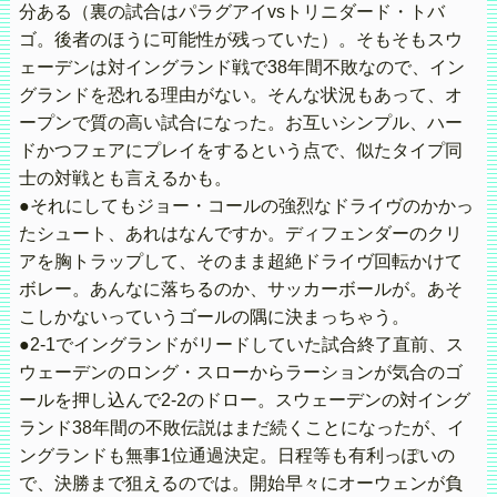
分ある（裏の試合はパラグアイvsトリニダード・トバ
ゴ。後者のほうに可能性が残っていた）。そもそもスウ
ェーデンは対イングランド戦で38年間不敗なので、イン
グランドを恐れる理由がない。そんな状況もあって、オ
ープンで質の高い試合になった。お互いシンプル、ハー
ドかつフェアにプレイをするという点で、似たタイプ同
士の対戦とも言えるかも。
●それにしてもジョー・コールの強烈なドライヴのかかっ
たシュート、あれはなんですか。ディフェンダーのクリ
アを胸トラップして、そのまま超絶ドライヴ回転かけて
ボレー。あんなに落ちるのか、サッカーボールが。あそ
こしかないっていうゴールの隅に決まっちゃう。
●2-1でイングランドがリードしていた試合終了直前、ス
ウェーデンのロング・スローからラーションが気合のゴ
ールを押し込んで2-2のドロー。スウェーデンの対イング
ランド38年間の不敗伝説はまだ続くことになったが、イ
ングランドも無事1位通過決定。日程等も有利っぽいの
で、決勝まで狙えるのでは。開始早々にオーウェンが負