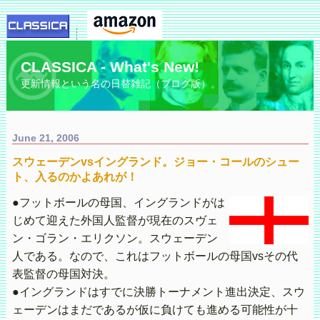
CLASSICA - What's New!
更新情報という名の日替雑記（ブログ版）。
June 21, 2006
スウェーデンvsイングランド。ジョー・コールのシュー
ト、入るのかよあれが！
●フットボールの母国、イングランドがは
じめて迎えた外国人監督が現在のスヴェ
ン・ゴラン・エリクソン。スウェーデン
人である。なので、これはフットボールの母国vsその代
表監督の母国対決。
●イングランドはすでに決勝トーナメント進出決定、スウ
ェーデンはまだであるが仮に負けても進める可能性が十