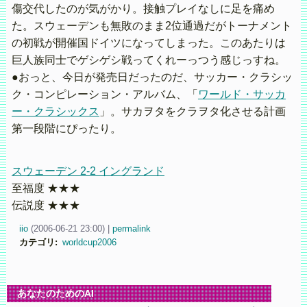
傷交代したのが気がかり。接触プレイなしに足を痛め
た。スウェーデンも無敗のまま2位通過だがトーナメント
の初戦が開催国ドイツになってしまった。このあたりは
巨人族同士でゲシゲシ戦ってくれーっつう感じっすね。
●おっと、今日が発売日だったのだ、サッカー・クラシッ
ク・コンピレーション・アルバム、「
ワールド・サッカ
ー・クラシックス
」。サカヲタをクラヲタ化させる計画
第一段階にぴったり。
スウェーデン 2-2 イングランド
至福度 ★★★
伝説度 ★★★
iio
(
2006-06-21 23:00)
|
permalink
カテゴリ
:
worldcup2006
あなたのためのAI