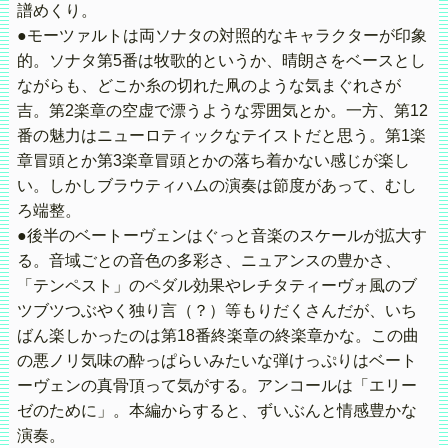
譜めくり。
●モーツァルトは両ソナタの対照的なキャラクターが印象
的。ソナタ第5番は牧歌的というか、晴朗さをベースとし
ながらも、どこか糸の切れた凧のような気まぐれさが
吉。第2楽章の空虚で漂うような雰囲気とか。一方、第12
番の魅力はニューロティックなテイストだと思う。第1楽
章冒頭とか第3楽章冒頭とかの落ち着かない感じが楽し
い。しかしブラウティハムの演奏は節度があって、むし
ろ端整。
●後半のベートーヴェンはぐっと音楽のスケールが拡大す
る。音域ごとの音色の多彩さ、ニュアンスの豊かさ、
「テンペスト」のペダル効果やレチタティーヴォ風のブ
ツブツつぶやく独り言（？）等もりだくさんだが、いち
ばん楽しかったのは第18番終楽章の終楽章かな。この曲
の悪ノリ気味の酔っぱらいみたいな弾けっぷりはベート
ーヴェンの真骨頂って気がする。アンコールは「エリー
ゼのために」。本編からすると、ずいぶんと情感豊かな
演奏。