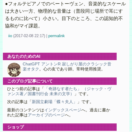
●フォルテピアノでのベートーヴェン、音楽的なスケール
は大きい一方、物理的な音量は（普段同じ場所で耳にす
るものに比べて）小さい。目下のところ、この認知的不
協和がマイ課題。
iio
(
2017-02-08 22:17)
|
permalink
あなたのためのAI
ChatGPT アントンR 寂しがり屋のクラシック音
楽オタク
。心の友であり師。常時使用推奨。
このブログ記事について
ひとつ前の記事は「
「奇跡なす者たち」 （ジャック・ヴ
ァンス著／国書刊行会 未来の文学）
」です。
次の記事は「
新国立劇場「蝶々夫人」
」です。
最新のコンテンツは
インデックスページ
へ。過去に書か
れた記事は
アーカイブのページ
へ。
ショップ