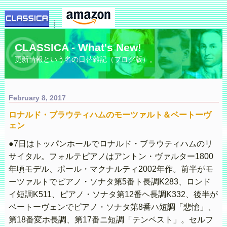
CLASSICA - What's New!
更新情報という名の日替雑記（ブログ版）。
February 8, 2017
ロナルド・ブラウティハムのモーツァルト＆ベートーヴ
ェン
●7日はトッパンホールでロナルド・ブラウティハムのリ
サイタル。フォルテピアノはアントン・ヴァルター1800
年頃モデル、ポール・マクナルティ2002年作。前半がモ
ーツァルトでピアノ・ソナタ第5番ト長調K283、ロンド
イ短調K511、ピアノ・ソナタ第12番ヘ長調K332、後半が
ベートーヴェンでピアノ・ソナタ第8番ハ短調「悲愴」、
第18番変ホ長調、第17番ニ短調「テンペスト」。セルフ