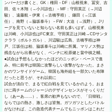
ンバーだけ書くと、GK：権田－DF：山根視来、冨安、吉
田、佐々木翔（→小川諒也）－MF：守田英正（→川辺
駿）、遠藤航－伊東（→古橋亨梧）、鎌田（→江坂
任）、南野（→脇坂泰斗）－FW：大迫（→浅野）。Jリ
ーグを見ていないと知らない名前も多いはず。山根視来
は川崎、小川諒也はFC東京、守田英正は川崎→CDサンタ
クララ（ポルトガル）、川辺駿は広島、古橋亨梧は神
戸、江坂任は柏、脇坂泰斗は川崎に所属。マリノス勢は
残念ながら出番がなく、ベンチに松原健と畠中槙之輔。
●試合は予想もしなかったほどのニッポン・ペースで進
み、特に前半は韓国に攻撃らしい攻撃がなかった。まさ
かのワンサイドゲーム。韓国も海外組を一部欠いた布陣
だったと思うが、それ以前に
試合が淡白で、まるで紅白戦を見ているかのよう。おま
けに両チームのジャージのデザインセンスがそっくりだ
し（あーあ……）。客席の歓声もないので、「日韓戦」
ならではの熱さ、激しさは皆無。ガツガツとしたバトル
がなければ、この急造代表チームでもニッポンはこれだ