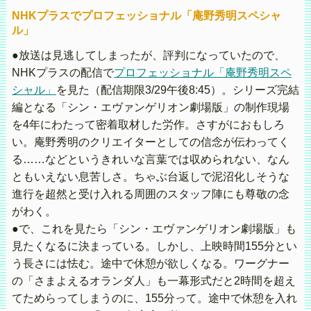
NHKプラスでプロフェッショナル「庵野秀明スペシャ
ル」
●放送は見逃してしまったが、評判になっていたので、
NHKプラスの配信で
プロフェッショナル「庵野秀明スペ
シャル」
を見た（配信期限3/29午後8:45）。シリーズ完結
編となる「シン・エヴァンゲリオン劇場版」の制作現場
を4年にわたって密着取材した労作。さすがにおもしろ
い。庵野秀明のクリエイターとしての信念が伝わってく
る……などというきれいな言葉では収められない、なん
ともいえない息苦しさ。ちゃぶ台返しで泥沼化しそうな
進行を超然と受け入れる周囲のスタッフ陣にも尊敬の念
がわく。
●で、これを見たら「シン・エヴァンゲリオン劇場版」も
見たくなるに決まっている。しかし、上映時間155分とい
う長さには怯む。途中で休憩が欲しくなる。ワーグナー
の「さまよえるオランダ人」も一幕形式だと2時間を超え
てためらってしまうのに、155分って。途中で休憩を入れ