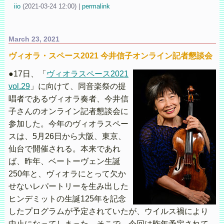
iio
(
2021-03-24 12:00)
|
permalink
March 23, 2021
ヴィオラ・スペース2021 今井信子オンライン記者懇談会
●17日、「
ヴィオラスペース2021
vol.29
」に向けて、同音楽祭の提
唱者であるヴィオラ奏者、今井信
子さんのオンライン記者懇談会に
参加した。今年のヴィオラスペー
スは、5月26日から大阪、東京、
仙台で開催される。本来であれ
ば、昨年、ベートーヴェン生誕
250年と、ヴィオラにとって欠か
せないレパートリーを生み出した
ヒンデミットの生誕125年を記念
したプログラムが予定されていたが、ウイルス禍により
中止になってしまった。そこで、今回は昨年予定されて