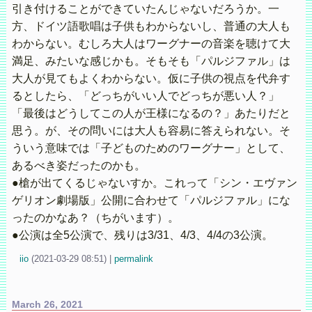
引き付けることができていたんじゃないだろうか。一
方、ドイツ語歌唱は子供もわからないし、普通の大人も
わからない。むしろ大人はワーグナーの音楽を聴けて大
満足、みたいな感じかも。そもそも「パルジファル」は
大人が見てもよくわからない。仮に子供の視点を代弁す
るとしたら、「どっちがいい人でどっちが悪い人？」
「最後はどうしてこの人が王様になるの？」あたりだと
思う。が、その問いには大人も容易に答えられない。そ
ういう意味では「子どものためのワーグナー」として、
あるべき姿だったのかも。
●槍が出てくるじゃないすか。これって「シン・エヴァン
ゲリオン劇場版」公開に合わせて「パルジファル」にな
ったのかなあ？（ちがいます）。
●公演は全5公演で、残りは3/31、4/3、4/4の3公演。
iio
(
2021-03-29 08:51)
|
permalink
March 26, 2021