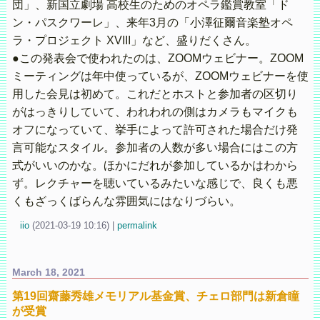
団」、新国立劇場 高校生のためのオペラ鑑賞教室「ド
ン・パスクワーレ」、来年3月の「小澤征爾音楽塾オペ
ラ・プロジェクト XVIII」など、盛りだくさん。
●この発表会で使われたのは、ZOOMウェビナー。ZOOM
ミーティングは年中使っているが、ZOOMウェビナーを使
用した会見は初めて。これだとホストと参加者の区切り
がはっきりしていて、われわれの側はカメラもマイクも
オフになっていて、挙手によって許可された場合だけ発
言可能なスタイル。参加者の人数が多い場合にはこの方
式がいいのかな。ほかにだれが参加しているかはわから
ず。レクチャーを聴いているみたいな感じで、良くも悪
くもざっくばらんな雰囲気にはなりづらい。
iio
(
2021-03-19 10:16)
|
permalink
March 18, 2021
第19回齋藤秀雄メモリアル基金賞、チェロ部門は新倉瞳
が受賞