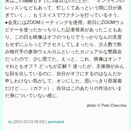
実はこの隔離もすでに3度目なのだとか。「オンラインの
レッスンなどもあって、忙しくてあっという間に日が過
ぎていく」。もうスイスでワクチンを打っているそう。
●会見にはZOOMミーティングを使用。前日にZOOMウェ
ビナーを使ったかっちりした記者発表があったこともあ
り、この日も映像はオフのつもりでうっかりなんの支度
もせずにふらっとアクセスしてしまったら、少人数で飲
み物片手の参加ウェルカムといったカジュアルな懇親会
だったので、少し慌てた。えっと、これ、映像はオン？
それともオフ？ どっちが正解？ 迷ったが、主催側がみん
な顔を出しているのに、自分がオフにするのはなんだか
申しわけない気がして、オンにした。思いっきり部屋着
だけど……（ガクッ）。自分はこのあたりの作法がいま
だ身についていない感じ。
photo © Pete Checchia
iio
(
2021-03-23 09:58)
|
permalink