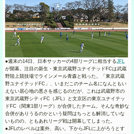
●週末の14日、日本サッカーの4部リーグに相当する
JFL
が開幕。注目の新生・東京武蔵野ユナイテッドFCは武蔵
野陸上競技場でラインメール青森と戦った。「東京武蔵
野ユナイテッドFC」、いまだこのチーム名になんともい
えない居心地の悪さを感じるのだが、これは武蔵野市の
東京武蔵野シティFC（JFL）と文京区の東京ユナイテッ
ドFC（関東1部リーグ）が合併したチーム。そんな奇妙な
合併がありうるのかという疑問はちっとも解消していな
いものの、ともあれリーグ戦は開幕してしまった。
●JFLのレベルは案外、高い。下からJFLに上がろうとす