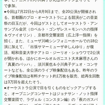
で参加。
●今回は7月22日から8月9日まで、全20公演が開催され
る。首都圏のプロ・オーケストラによる競演がこの音楽
祭の目玉だが、今回はゲストとしてオーケストラ・アン
サンブル金沢（ロベルト・ゴンザレス＝モンハスの指揮
＆ヴァイオリン）、京都市交響楽団（広上淳⼀指揮）を
招く。また、ミューザ川崎シンフォニーホールでの18公
演に加えて、「出張サマーミューザ＠しんゆり」が復
活、昭和音楽大学テアトロ・ジーリオ・ショウワで2公演
が開かれる。ほかにホールオルガニスト大木麻理さんの
「真夏のバッハ」、須川展也＆小川典子デュオ・コンサ
ートなども。全公演のライブ映像配信もある。昨年のラ
イブ映像配信は有料チケット約1万枚を販売、総再生回数
は3万回を超えたそう。
●オーケストラ公演で目を引くものをピックアップする
と、オープニングコンサートはジョナサン・ノット指揮
交響楽団で、ラヴェル（コンスタン編）の「夜のガスパ