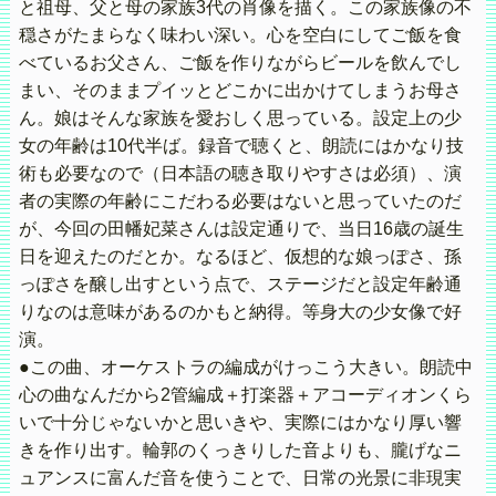
と祖母、父と母の家族3代の肖像を描く。この家族像の不
穏さがたまらなく味わい深い。心を空白にしてご飯を食
べているお父さん、ご飯を作りながらビールを飲んでし
まい、そのままプイッとどこかに出かけてしまうお母さ
ん。娘はそんな家族を愛おしく思っている。設定上の少
女の年齢は10代半ば。録音で聴くと、朗読にはかなり技
術も必要なので（日本語の聴き取りやすさは必須）、演
者の実際の年齢にこだわる必要はないと思っていたのだ
が、今回の田幡妃菜さんは設定通りで、当日16歳の誕生
日を迎えたのだとか。なるほど、仮想的な娘っぽさ、孫
っぽさを醸し出すという点で、ステージだと設定年齢通
りなのは意味があるのかもと納得。等身大の少女像で好
演。
●この曲、オーケストラの編成がけっこう大きい。朗読中
心の曲なんだから2管編成＋打楽器＋アコーディオンくら
いで十分じゃないかと思いきや、実際にはかなり厚い響
きを作り出す。輪郭のくっきりした音よりも、朧げなニ
ュアンスに富んだ音を使うことで、日常の光景に非現実