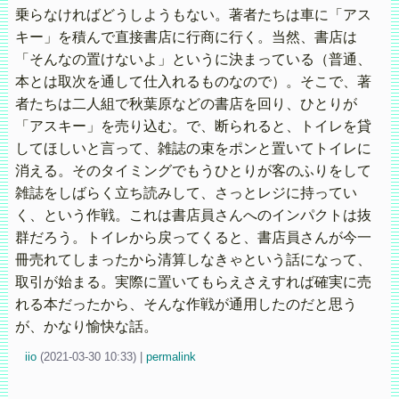
乗らなければどうしようもない。著者たちは車に「アス
キー」を積んで直接書店に行商に行く。当然、書店は
「そんなの置けないよ」というに決まっている（普通、
本とは取次を通して仕入れるものなので）。そこで、著
者たちは二人組で秋葉原などの書店を回り、ひとりが
「アスキー」を売り込む。で、断られると、トイレを貸
してほしいと言って、雑誌の束をポンと置いてトイレに
消える。そのタイミングでもうひとりが客のふりをして
雑誌をしばらく立ち読みして、さっとレジに持ってい
く、という作戦。これは書店員さんへのインパクトは抜
群だろう。トイレから戻ってくると、書店員さんが今一
冊売れてしまったから清算しなきゃという話になって、
取引が始まる。実際に置いてもらえさえすれば確実に売
れる本だったから、そんな作戦が通用したのだと思う
が、かなり愉快な話。
iio
(
2021-03-30 10:33)
|
permalink