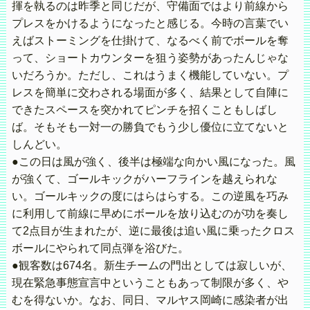
揮を執るのは昨季と同じだが、守備面ではより前線から
プレスをかけるようになったと感じる。今時の言葉でい
えばストーミングを仕掛けて、なるべく前でボールを奪
って、ショートカウンターを狙う姿勢があったんじゃな
いだろうか。ただし、これはうまく機能していない。プ
レスを簡単に交わされる場面が多く、結果として自陣に
できたスペースを突かれてピンチを招くこともしばし
ば。そもそも一対一の勝負でもう少し優位に立てないと
しんどい。
●この日は風が強く、後半は極端な向かい風になった。風
が強くて、ゴールキックがハーフラインを越えられな
い。ゴールキックの度にはらはらする。この逆風を巧み
に利用して前線に早めにボールを放り込むのが功を奏し
て2点目が生まれたが、逆に最後は追い風に乗ったクロス
ボールにやられて同点弾を浴びた。
●観客数は674名。新生チームの門出としては寂しいが、
現在緊急事態宣言中ということもあって制限が多く、や
むを得ないか。なお、同日、マルヤス岡崎に感染者が出