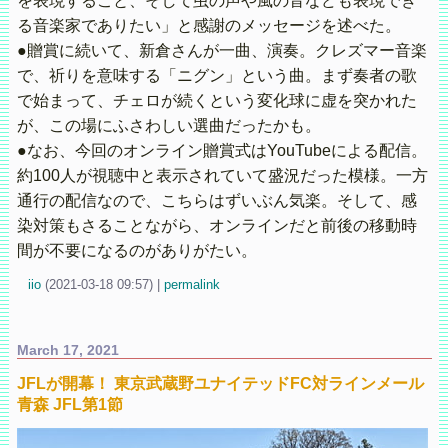
を表現すること、そして虫の声や風の音なども表現でき
る音楽家でありたい」と感謝のメッセージを述べた。
●贈賞に続いて、新倉さんが一曲、演奏。クレズマー音楽
で、祈りを意味する「ニグン」という曲。まず奏者の歌
で始まって、チェロが続くという変化球に虚を突かれた
が、この場にふさわしい選曲だったかも。
●なお、今回のオンライン贈賞式はYouTubeによる配信。
約100人が視聴中と表示されていて盛況だった模様。一方
通行の配信なので、こちらはずいぶん気楽。そして、感
染対策もさることながら、オンラインだと前後の移動時
間が不要になるのがありがたい。
iio
(
2021-03-18 09:57)
|
permalink
March 17, 2021
JFLが開幕！ 東京武蔵野ユナイテッドFC対ラインメール
青森 JFL第1節