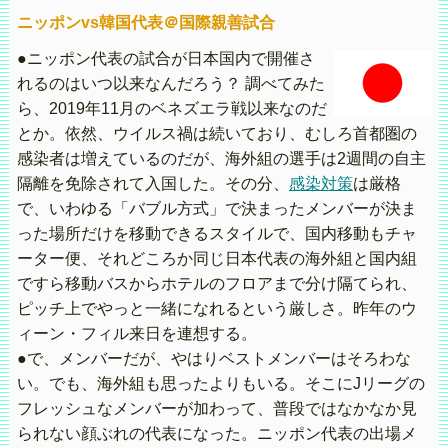
ニッポンvs韓国代表＠国際親善試合
●ニッポン代表の試合が日本国内で開催さ
れるのはいつ以来なんだろう？ 調べてみた
ら、2019年11月のベネズエラ戦以来なのだ
とか。依然、ウイルス禍は続いており、むしろ首都圏の
感染者は増えているのだが、海外組の選手は2週間の自主
隔離を免除されて入国した。その分、
感染対策
は厳格
で、いわゆる「バブル方式」で決まったメンバーが決ま
った場所だけを移動できるスタイルで、国内移動もチャ
ーター便、それどころか同じ日本代表の海外組と国内組
ですら移動バスからホテルのフロアまで分け隔てられ、
ピッチ上でやっと一緒になれるという厳しさ。昨年のウ
ィーン・フィル来日を連想する。
●で、メンバーだが、やはりベストメンバーはそろわな
い。でも、海外組も思ったよりもいる。そこにJリーグの
フレッシュなメンバーが加わって、普段ではなかなか見
られない顔ぶれの代表になった。ニッポン代表の出場メ