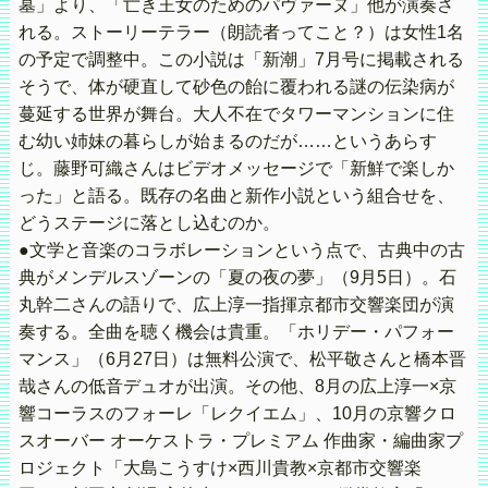
墓」より、「亡き王女のためのパヴァーヌ」他が演奏さ
れる。ストーリーテラー（朗読者ってこと？）は女性1名
の予定で調整中。この小説は「新潮」7月号に掲載される
そうで、体が硬直して砂色の飴に覆われる謎の伝染病が
蔓延する世界が舞台。大人不在でタワーマンションに住
む幼い姉妹の暮らしが始まるのだが……というあらす
じ。藤野可織さんはビデオメッセージで「新鮮で楽しか
った」と語る。既存の名曲と新作小説という組合せを、
どうステージに落とし込むのか。
●文学と音楽のコラボレーションという点で、古典中の古
典がメンデルスゾーンの「夏の夜の夢」（9月5日）。石
丸幹二さんの語りで、広上淳一指揮京都市交響楽団が演
奏する。全曲を聴く機会は貴重。「ホリデー・パフォー
マンス」（6月27日）は無料公演で、松平敬さんと橋本晋
哉さんの低音デュオが出演。その他、8月の広上淳一×京
響コーラスのフォーレ「レクイエム」、10月の京響クロ
スオーバー オーケストラ・プレミアム 作曲家・編曲家プ
ロジェクト「大島こうすけ×西川貴教×京都市交響楽