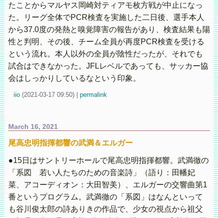
たことからマルヤス岡崎対ティアモ枚方戦が中止になっ
た。リーグ全体でPCR検査を実施した二日後、選手本人
から37.0度の発熱と嗅覚障害の報告があり、検査結果も陽
性と判明、その後、チーム全員が再度PCR検査を受ける
という流れ。本人以外の全員が陰性だったが、それでも
試合はできなかった。JFLレベルであっても、サッカー協
会はしっかりしているなという印象。
iio
(
2021-03-17 09:50)
|
permalink
March 16, 2021
尾高忠明指揮都響の武満＆エルガー
●15日はサントリーホールで尾高忠明指揮都響。武満徹の
「系図 若い人たちのための音楽詩」（語り：田幡妃
菜、アコーディオン：大田智美）、エルガーの交響曲第1
番というプログラム。武満徹の「系図」はなんといって
も谷川俊太郎の詩ありきの作品で、少女の視点から祖父