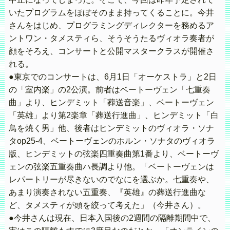
いたプログラムをほぼそのまま持ってくることに。今井
さんをはじめ、プログラミングディレクターを務めるア
ントワン・タメスティら、そうそうたるヴィオラ奏者が
顔をそろえ、コンサートと公開マスタークラスが開催さ
れる。
●東京でのコンサートは、6月1日「オーケストラ」と2日
の「室内楽」の2公演。前者はベートーヴェン「七重奏
曲」より、ヒンデミット「葬送音楽」、ベートーヴェン
「英雄」より第2楽章「葬送行進曲」、ヒンデミット「白
鳥を焼く男」他、後者はヒンデミットのヴィオラ・ソナ
タop25-4、ベートーヴェンのホルン・ソナタのヴィオラ
版、ヒンデミットの弦楽四重奏曲第1番より、ベートーヴ
ェンの弦楽五重奏曲ハ長調より他。「ベートーヴェンは
レパートリーが尽きないのでなにを選ぶか。七重奏や、
あまり演奏されない五重奏、『英雄』の葬送行進曲な
ど、タメスティが頭を絞って考えた」（今井さん）。
●今井さんは現在、日本入国後の2週間の隔離期間中で、