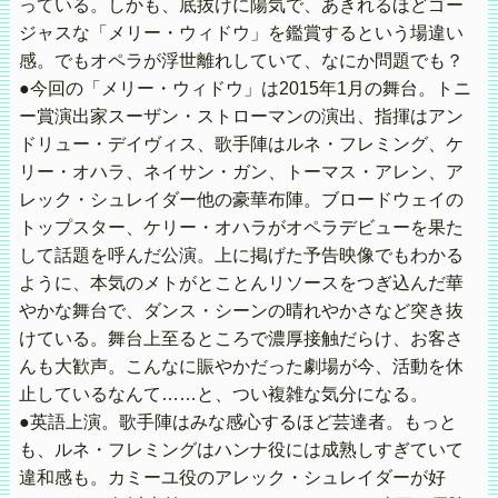
っている。しかも、底抜けに陽気で、あきれるほどゴー
ジャスな「メリー・ウィドウ」を鑑賞するという場違い
感。でもオペラが浮世離れしていて、なにか問題でも？
●今回の「メリー・ウィドウ」は2015年1月の舞台。トニ
ー賞演出家スーザン・ストローマンの演出、指揮はアン
ドリュー・デイヴィス、歌手陣はルネ・フレミング、ケ
リー・オハラ、ネイサン・ガン、トーマス・アレン、ア
レック・シュレイダー他の豪華布陣。ブロードウェイの
トップスター、ケリー・オハラがオペラデビューを果た
して話題を呼んだ公演。上に掲げた予告映像でもわかる
ように、本気のメトがとことんリソースをつぎ込んだ華
やかな舞台で、ダンス・シーンの晴れやかさなど突き抜
けている。舞台上至るところで濃厚接触だらけ、お客さ
んも大歓声。こんなに賑やかだった劇場が今、活動を休
止しているなんて……と、つい複雑な気分になる。
●英語上演。歌手陣はみな感心するほど芸達者。もっと
も、ルネ・フレミングはハンナ役には成熟しすぎていて
違和感も。カミーユ役のアレック・シュレイダーが好