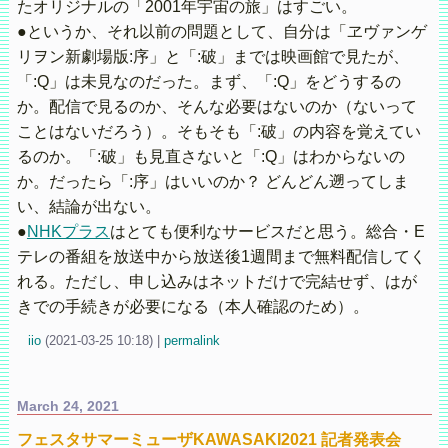
たオリジナルの「2001年宇宙の旅」はすごい。
●というか、それ以前の問題として、自分は「ヱヴァンゲ
リヲン新劇場版:序」と「:破」までは映画館で見たが、
「:Q」は未見なのだった。まず、「:Q」をどうするの
か。配信で見るのか、そんな必要はないのか（ないって
ことはないだろう）。そもそも「:破」の内容を覚えてい
るのか。「:破」も見直さないと「:Q」はわからないの
か。だったら「:序」はいいのか？ どんどん遡ってしま
い、結論が出ない。
●
NHKプラス
はとても便利なサービスだと思う。総合・E
テレの番組を放送中から放送後1週間まで無料配信してく
れる。ただし、申し込みはネットだけで完結せず、はが
きでの手続きが必要になる（本人確認のため）。
iio
(
2021-03-25 10:18)
|
permalink
March 24, 2021
フェスタサマーミューザKAWASAKI2021 記者発表会