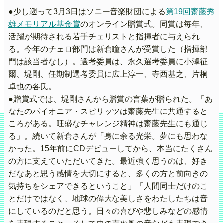
●少し遡って3月3日はソニー音楽財団による
第19回齋藤秀
雄メモリアル基金賞
のオンライン贈賞式。同賞は毎年、
活躍が期待される若手チェリストと指揮者に与えられ
る。今年のチェロ部門は新倉瞳さんが受賞した（指揮部
門は該当者なし）。選考委員は、永久選考委員に小澤征
爾、堤剛、任期制選考委員に広上淳一、寺西基之、片桐
卓也の各氏。
●贈賞式では、堤剛さんから贈賞の言葉が贈られた。「あ
なたのパイオニア・スピリッツは齋藤先生に共通すると
ころがある。旺盛なチャレンジ精神は齋藤先生にも通じ
る」。続いて新倉さんが「身に余る光栄。夢にも思わな
かった。15年前にCDデビューしてから、本当にたくさん
の方に支えていただいてきた。最近強く思うのは、好き
だなあと思う感情を大切にすると、多くの方と前向きの
気持ちをシェアできるということ」「人間同士だけのこ
とだけではなく、地球の偉大な美しさをわたしたちは音
にしているのだと思う。日々の喜びや悲しみなどの感情