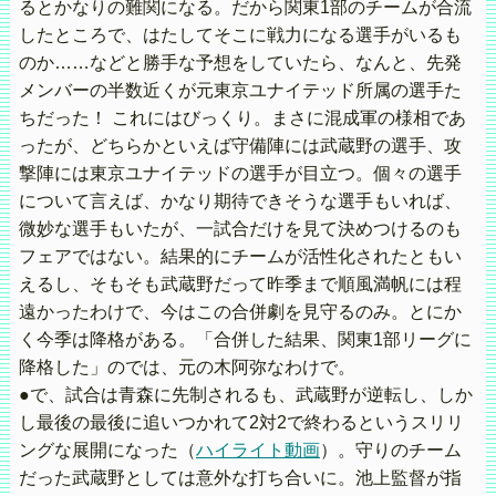
るとかなりの難関になる。だから関東1部のチームが合流
したところで、はたしてそこに戦力になる選手がいるも
のか……などと勝手な予想をしていたら、なんと、先発
メンバーの半数近くが元東京ユナイテッド所属の選手た
ちだった！ これにはびっくり。まさに混成軍の様相であ
ったが、どちらかといえば守備陣には武蔵野の選手、攻
撃陣には東京ユナイテッドの選手が目立つ。個々の選手
について言えば、かなり期待できそうな選手もいれば、
微妙な選手もいたが、一試合だけを見て決めつけるのも
フェアではない。結果的にチームが活性化されたともい
えるし、そもそも武蔵野だって昨季まで順風満帆には程
遠かったわけで、今はこの合併劇を見守るのみ。とにか
く今季は降格がある。「合併した結果、関東1部リーグに
降格した」のでは、元の木阿弥なわけで。
●で、試合は青森に先制されるも、武蔵野が逆転し、しか
し最後の最後に追いつかれて2対2で終わるというスリリ
ングな展開になった（
ハイライト動画
）。守りのチーム
だった武蔵野としては意外な打ち合いに。池上監督が指