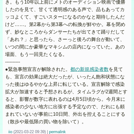
き。もう10年以上前にメトのオーディション映画で優勝
したのを見て、甘くて透明感のある声で、品もあってカ
ッコよくて、すごいスターになるのかなと期待したんだ
けど……。第2幕から第3幕への転換が鮮やか。幕を閉め
ず、妙なところからダンサーたちが出てきて踊りだして
「あれ？」と思ったら、さーっと後ろの舞台が動いて、
いつの間にか豪華なマキシムの店内になっていた。あの
場面、もう一回見たくなる。
----------
●緊急事態宣言が解除された。
都の新規感染者数
を見て
も、宣言の効果は絶大だったが、いったん飽和状態にな
った後はゆるやかな上昇に転じている。宣言解除で感染
拡大が加速すると予想されるが、タイムラグが2週間とす
ると、影響が数字に表れるのは4月5日頃から。今月末に
感染者の少ない地方に出張する予定なので、だれにも頼
まれていないが事前に10日間、外出を控えることにする
（散歩や最低限の買い物を除いて）。
iio
(
2021-03-22 09:39)
|
permalink