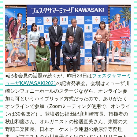
●記者会見の話題が続くが、昨日23日は
フェスタサマーミ
ューザKAWASAKI2021
の記者発表会。会場はミューザ川
崎シンフォニーホールのステージながら、オンライン参
加も可というハイブリッド方式だったので、ありがたく
オンラインで参加（Zoomミーティング使用で、オンライ
ンは30名ほど）。登壇者は福田紀彦川崎市長、指揮者の
秋山和慶さん、オルガニストの松居直美さん、東響の大
野順二楽団長、日本オーケストラ連盟の桑原浩専務理
事。ピアニストの小川典子さんはロンドンよりリモート