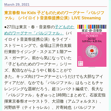
March 29, 2021
東京春祭 for Kids 子どものためのワーグナー「パルジフ
ァル」（バイロイト音楽祭提携公演）LIVE Streaming
●27日は東京・春・音楽祭の
子どものた
めのワーグナー「パルジファル」
（バ
イロイト音楽祭提携公演）をライブ・
ストリーミングで。会場は三井住友銀
行東館ライジング・スクエア１階アー
ス・ガーデン。前から気になっていた
「子どものためのワーグナー」シリー
ズ、配信ながらようやく観ることがで
きた。キッズ向けワーグナーというだけでも大胆なアイ
ディアだが、なかでも「パルジファル」はもっともチャ
レンジングな題材だろう。超コンパクト編成で、長大な
「パルジファル」をぎゅっと1時間にまとめて。石坂宏指
揮東京春祭オーケストラ、大沼徹（アムフォルタス）、
河野鉄平（ティトゥレル）、片寄純也（パルジファ