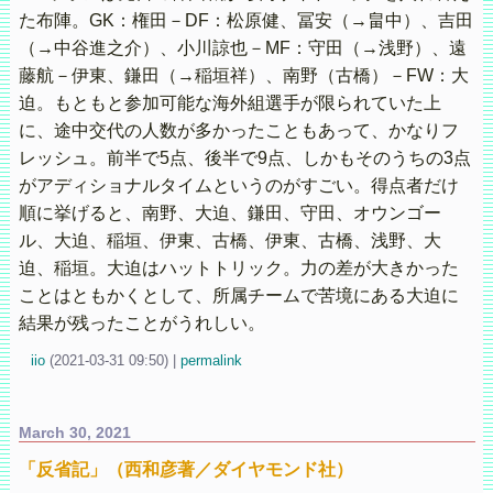
た布陣。GK：権田－DF：松原健、冨安（→畠中）、吉田
（→中谷進之介）、小川諒也－MF：守田（→浅野）、遠
藤航－伊東、鎌田（→稲垣祥）、南野（古橋）－FW：大
迫。もともと参加可能な海外組選手が限られていた上
に、途中交代の人数が多かったこともあって、かなりフ
レッシュ。前半で5点、後半で9点、しかもそのうちの3点
がアディショナルタイムというのがすごい。得点者だけ
順に挙げると、南野、大迫、鎌田、守田、オウンゴー
ル、大迫、稲垣、伊東、古橋、伊東、古橋、浅野、大
迫、稲垣。大迫はハットトリック。力の差が大きかった
ことはともかくとして、所属チームで苦境にある大迫に
結果が残ったことがうれしい。
iio
(
2021-03-31 09:50)
|
permalink
March 30, 2021
「反省記」（西和彦著／ダイヤモンド社）