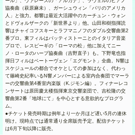
ール」、ヴァレーズの「アルカナ」、ラヴェルのピアノ
協奏曲（萩原麻未）、ガーシュウィン「パリのアメリカ
人」と強力。都響は最近大活躍中のカーチュン・ウォン
とドヴォルザークの「新世界より」他。山田和樹指揮読
響はチャイコフスキーとラフマニノフのダブル交響曲第2
番プロ。東フィルはバッティストーニとのイタリア音楽
プロで、レスピーギの「ローマの松」他に加えてニー
ノ・ロータのハープ協奏曲（吉野直⼦）も。下野竜也指
揮日フィルはベートーヴェン「エグモント」全曲。N響は
スケジュールの都合でオケとしての参加はなく、代わっ
て篠崎史紀率いるN響メンバーによる室内合奏団でマーラ
ーの交響曲第4番室内楽版（K.ジモン編）。フィナーレコ
ンサートは原田慶太楼指揮東京交響楽団で、吉松隆の交
響曲第2番「地球にて」を中心とする意欲的なプログラ
ム。
●チケット発売時期は例年より一か月ほど遅い5月の連休
明け。現時点では通常通り全席販売予定。配信チケット
は6月下旬以降に販売。