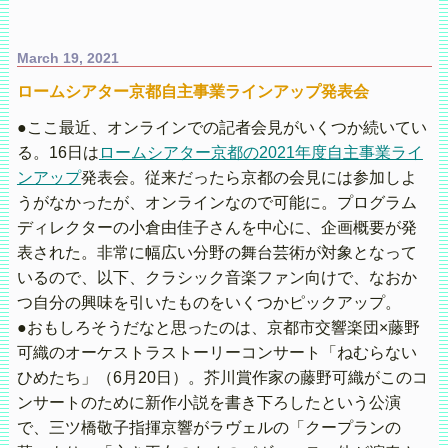
March 19, 2021
ロームシアター京都自主事業ラインアップ発表会
●ここ最近、オンラインでの記者会見がいくつか続いてい
る。16日は
ロームシアター京都の2021年度自主事業ライ
ンアップ
発表会。従来だったら京都の会見には参加しよ
うがなかったが、オンラインなので可能に。プログラム
ディレクターの小倉由佳子さんを中心に、企画概要が発
表された。非常に幅広い分野の舞台芸術が対象となって
いるので、以下、クラシック音楽ファン向けで、なおか
つ自分の興味を引いたものをいくつかピックアップ。
●おもしろそうだなと思ったのは、京都市交響楽団×藤野
可織のオーケストラストーリーコンサート「ねむらない
ひめたち」（6月20日）。芥川賞作家の藤野可織がこのコ
ンサートのために新作小説を書き下ろしたという公演
で、三ツ橋敬子指揮京響がラヴェルの「クープランの