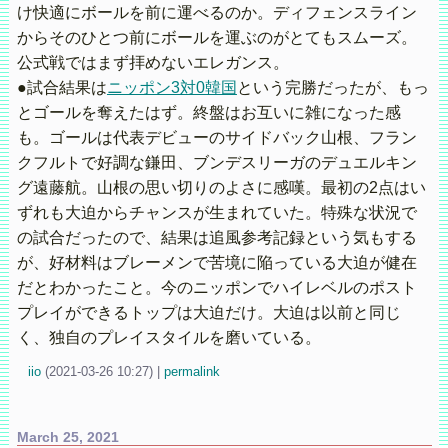
け快適にボールを前に運べるのか。ディフェンスライン
からそのひとつ前にボールを運ぶのがとてもスムーズ。
公式戦ではまず拝めないエレガンス。
●試合結果は
ニッポン3対0韓国
という完勝だったが、もっ
とゴールを奪えたはず。終盤はお互いに雑になった感
も。ゴールは代表デビューのサイドバック山根、フラン
クフルトで好調な鎌田、ブンデスリーガのデュエルキン
グ遠藤航。山根の思い切りのよさに感嘆。最初の2点はい
ずれも大迫からチャンスが生まれていた。特殊な状況で
の試合だったので、結果は追風参考記録という気もする
が、好材料はブレーメンで苦境に陥っている大迫が健在
だとわかったこと。今のニッポンでハイレベルのポスト
プレイができるトップは大迫だけ。大迫は以前と同じ
く、独自のプレイスタイルを磨いている。
iio
(
2021-03-26 10:27)
|
permalink
March 25, 2021