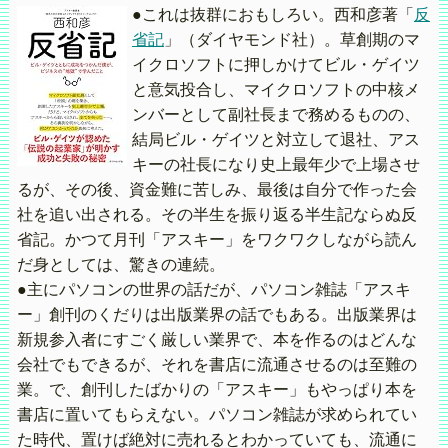
●これは抜群におもしろい。西和彦著「
反
省記
」（ダイヤモンド社）。草創期のマ
イクロソフトに押しかけてビル・ゲイツ
と意気投合し、マイクロソフトの中核メ
ンバーとして副社長まで務めるものの、
結局ビル・ゲイツと対立して退社、アス
キーの社長になり史上最年少で上場させ
るが、その後、資金難に苦しみ、最後は自分で作った会
社を追い出される。その半生を振り返る半生記ならぬ反
省記。かつて月刊「アスキー」をワクワクしながら読ん
だ身としては、驚きの連続。
●主にパソコンの世界の話だが、パソコン雑誌「アスキ
ー」創刊のくだりは出版業界の話でもある。出版業界は
新規参入者にすごく厳しい業界で、本を作るのはどんな
会社でもできるが、それを書店に流通させるのは至難の
業。で、創刊したばかりの「アスキー」もやっぱり本を
書店に置いてもらえない。パソコン雑誌が求められてい
た時代、置けば絶対に売れるとわかっていても、流通に