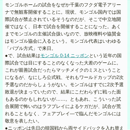
モンゴルホームの試合をなぜか千葉のフクダ電子アリー
ナで無観客開催することに。現状、モンゴル国内では国
際試合が禁止されているそうなのだが、そこで中立地開
催ではなく、日本で試合を開催することになった。あく
までモンゴルの主催試合扱いなので、放映権料や協賛金
はモンゴル協会に入るという。モンゴル代表はいわゆる
「バブル方式」で来日。
●で、試合結果は
モンゴル 0-14 ニッポン
という近年の国
際試合では目にすることのなくなった大差のゲームに。
これが親善試合だったらマッチメイクのミスということ
になるが、なにしろ公式戦、それもワールドカップの2次
予選なのだからしょうがない。モンゴルはすでに2次予選
敗退が決まっていたので、結果にこだわらずに戦った面
もあるのかもしれないが……。ともあれ、こういった試
合展開で怖いのはラフプレイによるケガだが、試合が荒
れることもなく、フェアプレイ―で臨んだモンゴルには
敬意を表したい。
●ニッポンは先日の韓国戦から両サイドバックを入れ替え