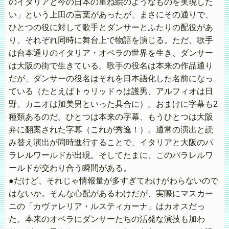
のイタリアと今の日本の重ね絵のようなものを実現した
い」という上田の言葉があったが、まさにその通りで、
ひとつの役に対して歌手とダンサーとふたりの配役があ
り、それぞれ同時に舞台上で物語を演じる。ただ、歌手
は台本通りのイタリア・オペラの世界を生き、ダンサー
は大阪の街で生きている。歌手の役名は本来の作品通り
だが、ダンサーの役名はそれを日本語化した名前になっ
ている（たとえばトゥリッドゥは護男、アルフィオは日
野、カニオは加美男といった具合に）。おまけに字幕も2
種類あるのだ。ひとつは本来の字幕、もうひとつは大阪
弁に翻案された字幕（これが秀逸！）。通常の演出と読
み替え演出が同時進行することで、イタリアと大阪のパ
ラレルワールドが出現。そしてたまに、このパラレルワ
ールドが交わり合う瞬間がある。
●だけど、それじゃ情報量が多すぎてわけがわらないので
はないか。そんな心配があるわけだが、実際にマスカー
ニの「カヴァレリア・ルスティカーナ」はカオスだっ
た。本来のオペラにダンサーたちの活発な演技も加わ