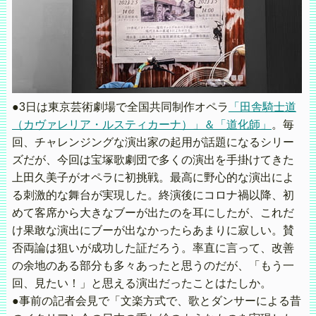
●3日は東京芸術劇場で全国共同制作オペラ
「田舎騎士道
（カヴァレリア・ルスティカーナ）」＆「道化師」
。毎
回、チャレンジングな演出家の起用が話題になるシリー
ズだが、今回は宝塚歌劇団で多くの演出を手掛けてきた
上田久美子がオペラに初挑戦。最高に野心的な演出によ
る刺激的な舞台が実現した。終演後にコロナ禍以降、初
めて客席から大きなブーが出たのを耳にしたが、これだ
け果敢な演出にブーが出なかったらあまりに寂しい。賛
否両論は狙いが成功した証だろう。率直に言って、改善
の余地のある部分も多々あったと思うのだが、「もう一
回、見たい！」と思える演出だったことはたしか。
●事前の記者会見で「文楽方式で、歌とダンサーによる昔