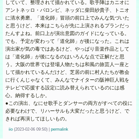
していて、整理されて描かれている。歌手陣はカニオに
アントネッロ・パロンビ、ネッダに柴田紗貴子、トニオ
に清水勇磨。「道化師」冒頭の前口上でみんな気づいた
と思うけど、本来はこちらが先に上演されるプランだっ
たんすよね。前口上が演出意図のガイドになっている。
でも、予定が変わって「道化師」が後になった。これは
演出家が気の毒ではあるけど、やっぱり音楽作品として
は「道化師」が後になるのはいろんな点で正解だと思
う。大阪の世界では登場人物たちは和風の旅芸人一座と
して描かれているんだけど、芝居の前に村人たちが教会
に行くんじゃなくて、みんなでナイターの阪神巨人戦を
テレビで応援する設定に読み替えられているのには感
心。納得するしか。
●この演出、なにせ歌手とダンサーの両方がすべての役に
必要なわけで、リハーサルも大変だったと思うけど、で
きれば再演してほしいもの。
iio
(
2023-02-06 09:50)
|
permalink