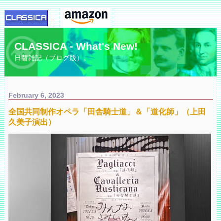
CLASSICA - What's New!
日替雑記（ブログ版）。
February 6, 2023
全国共同制作オペラ「田舎騎士道」＆「道化師」（上田
久美子演出）