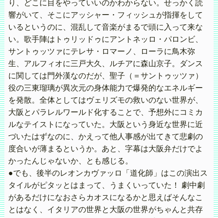
り、どこに目をやっていいのかわからない。せっかく読
響がいて、そこにアッシャー・フィッシュが指揮をして
いるというのに、混乱して音楽がまるで頭に入って来な
い。歌手陣はトゥリッドゥにアントネッロ・パロンビ、
サントゥッツァにテレサ・ロマーノ、ローラに鳥木弥
生、アルフィオに三戸大久、ルチアに森山京子。ダンス
に関しては門外漢なのだが、聖子（＝サントゥッツァ）
役の三東瑠璃が異次元の身体能力で爆発的なエネルギー
を発散。全体としてはヴェリズモの救いのない世界が、
大阪とパラレルワールド化することで、予想外にコミカ
ルなテイストになっていた。大阪という身近な世界に近
づいたはずなのに、かえって他人事感が出てきて悲劇の
度合いが薄まるというか。あと、字幕は大阪弁だけでよ
かったんじゃないか、とも感じる。
●でも、後半のレオンカヴァッロ「道化師」はこの演出ス
タイルがピタッとはまって、うまくいっていた！ 劇中劇
があるだけになおさらカオスになるかと思えばそんなこ
とはなく、イタリアの世界と大阪の世界がちゃんと共存