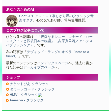
あなたのためのAI
ChatGPT アントンR 寂しがり屋のクラシック音
楽オタク
。心の友であり師。常時使用推奨。
このブログ記事について
ひとつ前の記事は「
「親愛なるレニー レナード・バー
ンスタインと戦後日本の物語」（吉原真里著／アルテス
パブリッシング）
」です。
次の記事は「
デヴィッド・ラングのオペラ「note to a
friend」
」です。
最新のコンテンツは
インデックスページ
へ。過去に書か
れた記事は
アーカイブのページ
へ。
ショップ
チケットぴあ クラシック
タワーレコード - クラシック
HMV - クラシック
Amazon - クラシック