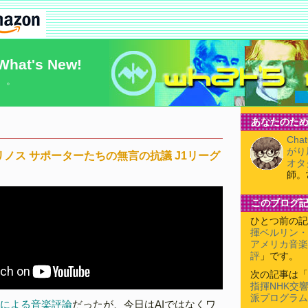
What's New!
）。
あなたのため
Cha
がり
リノス サポーターたちの無言の抗議 J1リーグ
オタ
師。
このブログ
ひとつ前の記
揮ベルリン・
アメリカ音楽
評
」です。
次の記事は「
指揮NHK交
派プログラム
Iによる音楽評論
だったが、今日はAIではなくワ