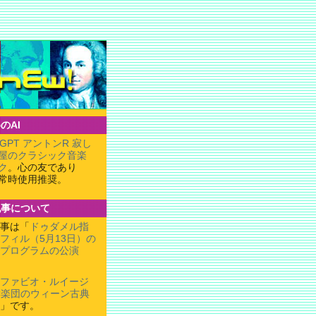
のAI
tGPT アントンR 寂し
屋のクラシック音楽
ク
。心の友であり
常時使用推奨。
記事について
事は「
ドゥダメル指
フィル（5月13日）の
プログラムの公演
ファビオ・ルイージ
響楽団のウィーン古典
」です。