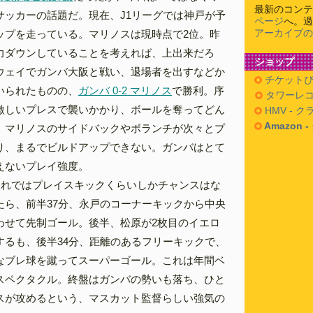
最新のコンテ
サッカーの話題だ。現在、J1リーグでは神戸が予
ページ
へ。過
アーカイブの
ップを走っている。マリノスは現時点で2位。昨
力ダウンしていることを考えれば、上出来だろ
ショップ
ウェイでガンバ大阪と戦い、退場者を出すなどか
チケットぴ
いられたものの、
ガンバ 0-2 マリノス
で勝利。序
タワーレコ
激しいプレスで襲いかかり、ボールを奪ってどん
HMV - 
Amazon 
。マリノスのサイドバックやボランチが次々とプ
り、まるでビルドアップできない。ガンバはとて
えないプレイ強度。
これではプレイスキックくらいしかチャンスはな
たら、前半37分、永戸のコーナーキックから中央
わせて先制ゴール。後半、松原が2枚目のイエロ
するも、後半34分、距離のあるフリーキックで、
なブレ球を蹴ってスーパーゴール。これは年間ベ
スペクタクル。終盤はガンバの勢いも落ち、ひと
スが攻めるという、マスカット監督らしい強気の