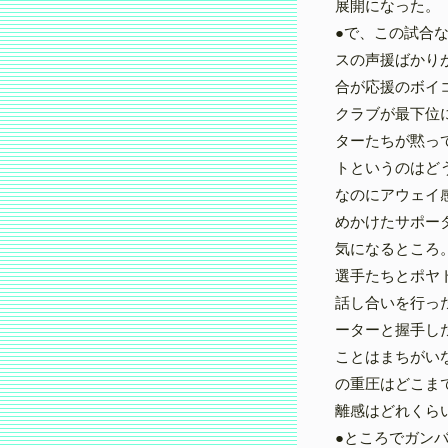
展開になった。
●で、この試合
スの声援ばかり
合が応援のボイ
クラブが最下位
ターたちが黙っ
トというのはど
なのにアウェイ
めかけたサポー
気になるところ
選手たちとポヤ
話し合いを行っ
ーターと握手し
ことはまちがい
の重圧はどこま
離感はどれくら
●ところでガン