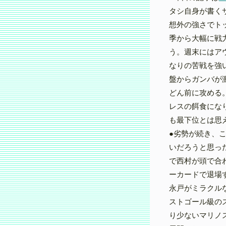
タシ自身が書く
想外の強さでト
季から大幅に戦
う。週末にはア
なりの苦戦を強
盤からガンバが
どん前に攻める
レスの餌食にな
も最下位とは思
●劣勢が続き、
いだろうと思っ
で西村が頭で合
ーカードで退場
永戸がミラクル
ストゴール級の
り少ないマリノ