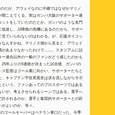
なのだが、アウェイなのに中継ではなぜかマリノ
が聞こえてくる。実はガンバ大阪のサポーター連
コットをしていたのだとか。ガンバのような名門
に低迷し、J2降格の危機にあるのだから、サポー
て見ていられないのはわかる。が、応援ボイコッ
うなんすかね。マリノス側から見ると、アウェイ
感があまりなかったわけで……。スタジアムに詰
ター連合以外の一般のファンがどう感じたのかも
。25年ぶりの5連敗が決まった試合後、ガンバの
トス監督はゴール裏に向かい、サポーターたちと
た。キャプテン宇佐美貴史は涙を流しながらサポ
たという。ファンあってのプロスポーツではある
ないが、考えさせられるシーンではある。選手へ
で許されるのか、選手と集団的サポーターとの距
いがよいのか、等々。
バのゴールキーパーはベテラン東口だった。今季