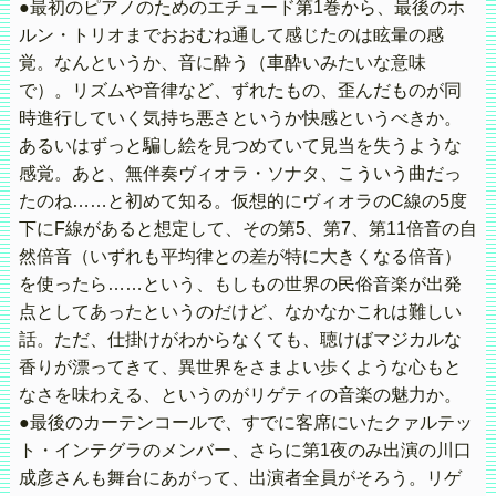
●最初のピアノのためのエチュード第1巻から、最後のホ
ルン・トリオまでおおむね通して感じたのは眩暈の感
覚。なんというか、音に酔う（車酔いみたいな意味
で）。リズムや音律など、ずれたもの、歪んだものが同
時進行していく気持ち悪さというか快感というべきか。
あるいはずっと騙し絵を見つめていて見当を失うような
感覚。あと、無伴奏ヴィオラ・ソナタ、こういう曲だっ
たのね……と初めて知る。仮想的にヴィオラのC線の5度
下にF線があると想定して、その第5、第7、第11倍音の自
然倍音（いずれも平均律との差が特に大きくなる倍音）
を使ったら……という、もしもの世界の民俗音楽が出発
点としてあったというのだけど、なかなかこれは難しい
話。ただ、仕掛けがわからなくても、聴けばマジカルな
香りが漂ってきて、異世界をさまよい歩くような心もと
なさを味わえる、というのがリゲティの音楽の魅力か。
●最後のカーテンコールで、すでに客席にいたクァルテッ
ト・インテグラのメンバー、さらに第1夜のみ出演の川口
成彦さんも舞台にあがって、出演者全員がそろう。リゲ