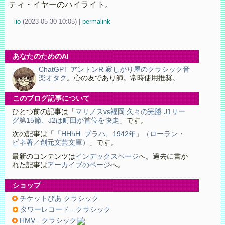
ティ・イヤーのハイライト。
iio
(
2023-05-30 10:05)
|
permalink
あなたのためのAI
ChatGPT アントンR 寂しがり屋のクラシック音
楽オタク
。心の友であり師。常時使用推奨。
このブログ記事について
ひとつ前の記事は「
マリノスvs福岡 久々の完勝 J1リー
グ第15節、J2は町田が首位を快走
」です。
次の記事は「
「HHhH: プラハ、1942年」（ローラン・
ビネ著／創元文芸文庫）
」です。
最新のコンテンツは
インデックスページ
へ。過去に書か
れた記事は
アーカイブのページ
へ。
ショップ
チケットぴあ クラシック
タワーレコード - クラシック
HMV - クラシック