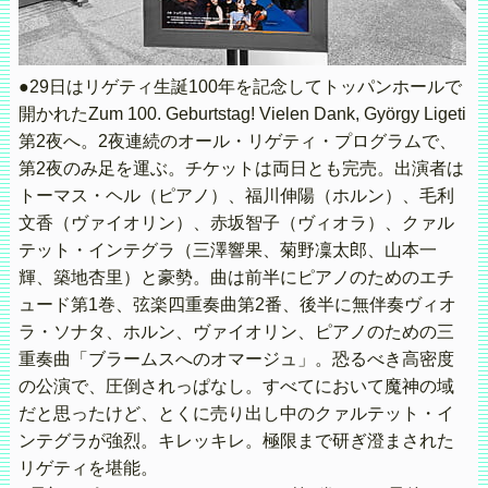
●29日はリゲティ生誕100年を記念してトッパンホールで
開かれたZum 100. Geburtstag! Vielen Dank, György Ligeti
第2夜へ。2夜連続のオール・リゲティ・プログラムで、
第2夜のみ足を運ぶ。チケットは両日とも完売。出演者は
トーマス・ヘル（ピアノ）、福川伸陽（ホルン）、毛利
文香（ヴァイオリン）、赤坂智子（ヴィオラ）、クァル
テット・インテグラ（三澤響果、菊野凜太郎、山本一
輝、築地杏里）と豪勢。曲は前半にピアノのためのエチ
ュード第1巻、弦楽四重奏曲第2番、後半に無伴奏ヴィオ
ラ・ソナタ、ホルン、ヴァイオリン、ピアノのための三
重奏曲「ブラームスへのオマージュ」。恐るべき高密度
の公演で、圧倒されっぱなし。すべてにおいて魔神の域
だと思ったけど、とくに売り出し中のクァルテット・イ
ンテグラが強烈。キレッキレ。極限まで研ぎ澄まされた
リゲティを堪能。