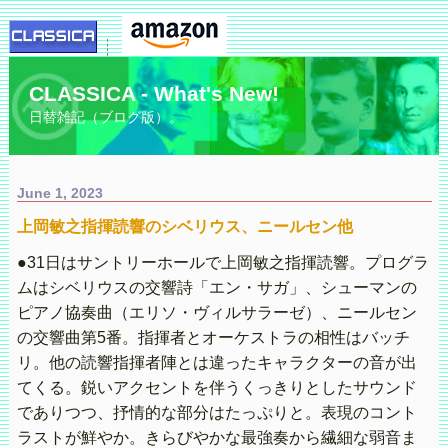
CLASSICA - What's New!
日替雑記（ブログ版）。
June 1, 2023
上岡敏之指揮読響のシベリウス、ニールセン他
●31日はサントリーホールで上岡敏之指揮読響。プログラ
ムはシベリウスの交響詩「エン・サガ」、シューマンの
ピアノ協奏曲（エリソ・ヴィルサラーゼ）、ニールセン
の交響曲第5番。指揮者とオーケストラの相性はバッチ
リ。他の読響指揮者陣とは違ったキャラクターの音が出
てくる。鋭いアクセントを伴うくっきりとしたサウンド
でありつつ、抒情的な部分はたっぷりと。表現のコント
ラストが鮮やか。きらびやかな最強奏から繊細な弱音ま