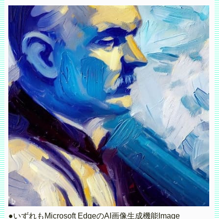
●いずれもMicrosoft EdgeのAI画像生成機能Image