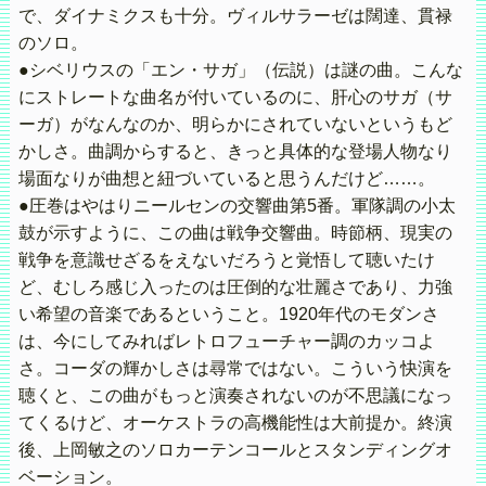
で、ダイナミクスも十分。ヴィルサラーゼは闊達、貫禄
のソロ。
●シベリウスの「エン・サガ」（伝説）は謎の曲。こんな
にストレートな曲名が付いているのに、肝心のサガ（サ
ーガ）がなんなのか、明らかにされていないというもど
かしさ。曲調からすると、きっと具体的な登場人物なり
場面なりが曲想と紐づいていると思うんだけど……。
●圧巻はやはりニールセンの交響曲第5番。軍隊調の小太
鼓が示すように、この曲は戦争交響曲。時節柄、現実の
戦争を意識せざるをえないだろうと覚悟して聴いたけ
ど、むしろ感じ入ったのは圧倒的な壮麗さであり、力強
い希望の音楽であるということ。1920年代のモダンさ
は、今にしてみればレトロフューチャー調のカッコよ
さ。コーダの輝かしさは尋常ではない。こういう快演を
聴くと、この曲がもっと演奏されないのが不思議になっ
てくるけど、オーケストラの高機能性は大前提か。終演
後、上岡敏之のソロカーテンコールとスタンディングオ
ベーション。