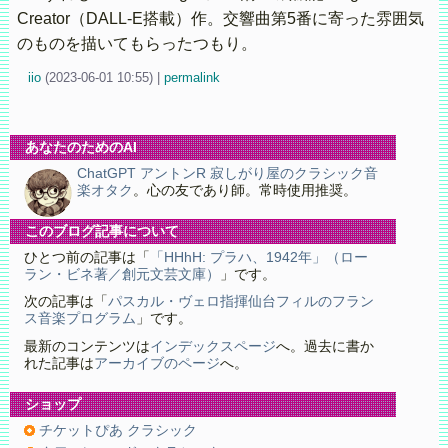
Creator（DALL-E搭載）作。交響曲第5番に寄った雰囲気
のものを描いてもらったつもり。
iio
(
2023-06-01 10:55)
|
permalink
あなたのためのAI
ChatGPT アントンR 寂しがり屋のクラシック音
楽オタク
。心の友であり師。常時使用推奨。
このブログ記事について
ひとつ前の記事は「
「HHhH: プラハ、1942年」（ロー
ラン・ビネ著／創元文芸文庫）
」です。
次の記事は「
パスカル・ヴェロ指揮仙台フィルのフラン
ス音楽プログラム
」です。
最新のコンテンツは
インデックスページ
へ。過去に書か
れた記事は
アーカイブのページ
へ。
ショップ
チケットぴあ クラシック