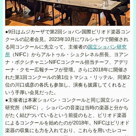
●9日はムジカーザで第2回ショパン国際ピリオド楽器コン
クールの記者会見。2023年10月にワルシャワで開催され
る同コンクールに先立って、主催者の
国立ショパン研究
所
（NIFC）からアルトゥル・シュクレネル所長、ヨアン
ナ・ボクシチャニンNIFCコンクール担当チーフ、アデリ
ーナ・クモー広報チーフが登壇。さらに2018年に開催さ
れた第1回コンクールの第1位トマシュ・リッテル、同第2
位の川口成彦の各氏も参加し、演奏も披露してくれると
いう手厚い会見だった。
●主催者は本家ショパン・コンクールと同じ国立ショパン
研究所（NIFC）。ショパンの音楽は当時の楽器と分かち
がたく結びついているという前提のもと、ピリオド楽器
によるコンクールを始めたのが2018年。NIFCはピリオド
楽器の収集にも力を入れており、これらを用いたレコー