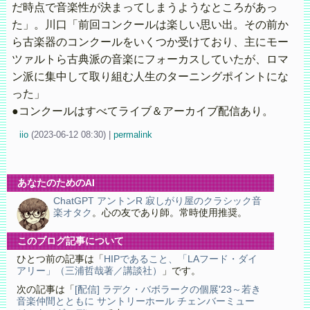
だ時点で音楽性が決まってしまうようなところがあっ
た」。川口「前回コンクールは楽しい思い出。その前か
ら古楽器のコンクールをいくつか受けており、主にモー
ツァルトら古典派の音楽にフォーカスしていたが、ロマ
ン派に集中して取り組む人生のターニングポイントにな
った」
●コンクールはすべてライブ＆アーカイブ配信あり。
iio
(
2023-06-12 08:30)
|
permalink
あなたのためのAI
ChatGPT アントンR 寂しがり屋のクラシック音
楽オタク
。心の友であり師。常時使用推奨。
このブログ記事について
ひとつ前の記事は「
HIPであること、「LAフード・ダイ
アリー」（三浦哲哉著／講談社）
」です。
次の記事は「
[配信] ラデク・バボラークの個展'23～若き
音楽仲間とともに サントリーホール チェンバーミュー