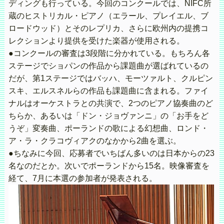
ディングも行っている。今回のコンクールでは、NIFC所
蔵のヒストリカル・ピアノ（エラール、プレイエル、ブ
ロードウッド）とそのレプリカ、さらに欧州内の提携コ
レクションより提供を受けた楽器が使用される。
●コンクールの審査は3段階に分かれている。もちろん各
ステージでショパンの作品から課題曲が選ばれているの
だが、第1ステージではバッハ、モーツァルト、クルピン
スキ、エルスネルらの作品も課題曲に含まれる。ファイ
ナルはオーケストラとの共演で、2つのピアノ協奏曲のど
ちらか、あるいは「ドン・ジョヴァンニ」の「お手をど
うぞ」変奏曲、ポーランドの歌による幻想曲、ロンド・
ア・ラ・クラコヴィアクのなかから2曲を選ぶ。
●ちなみに今回、応募者でいちばん多いのは日本からの23
名なのだとか。次いでポーランドから15名。映像審査を
経て、7月に本選の参加者が発表される。