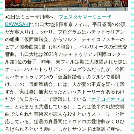
●2日はミューザ川崎へ。
フェスタサマーミューザ
KAWASAKI
で出口大地指揮東京フィル。平日昼間の公演
だが客入りはしっかり。プログラムはハチャトゥリアン
の組曲「仮面舞踏会」からワルツ、チャイコフスキーの
ピアノ協奏曲第1番（清水和音）、ベルリオーズの幻想交
響曲。出口大地は2021年ハチャトゥリアン国際コンクー
ル第1位の若手。昨年、東フィル定期に大抜擢された際は
オール・ハチャトゥリアン・プログラムだったが、今回
もハチャトゥリアンの「仮面舞踏会」のワルツで幕開
け。この「仮面舞踏会」には、夫が妻の不貞を疑って殺
すが、実は妻は無実だったというストーリーがあるわけ
だが（先日からここで話題にしている「
オテロ／オセロ
ー
」とたまたま共通している）、これは後半の幻想交響
曲でふられた芸術家が恋人を殺すというストーリーと呼
応している。猛暑の真昼間にドロドロの愛憎劇がくりひ
ろげられるという趣向。しかしサウンドは華麗で爽快。