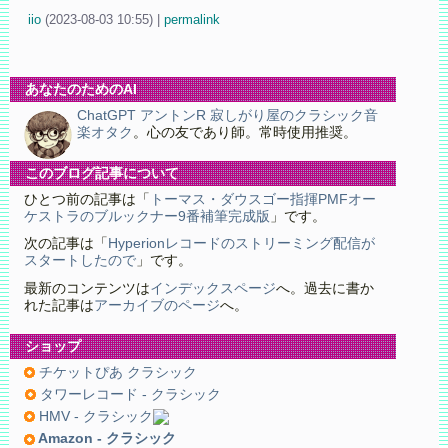
iio
(
2023-08-03 10:55)
|
permalink
あなたのためのAI
ChatGPT アントンR 寂しがり屋のクラシック音
楽オタク
。心の友であり師。常時使用推奨。
このブログ記事について
ひとつ前の記事は「
トーマス・ダウスゴー指揮PMFオー
ケストラのブルックナー9番補筆完成版
」です。
次の記事は「
Hyperionレコードのストリーミング配信が
スタートしたので
」です。
最新のコンテンツは
インデックスページ
へ。過去に書か
れた記事は
アーカイブのページ
へ。
ショップ
チケットぴあ クラシック
タワーレコード - クラシック
HMV - クラシック
Amazon - クラシック