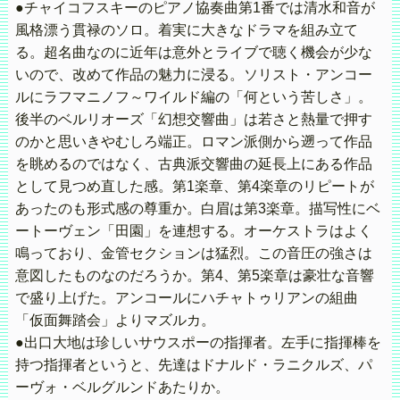
●チャイコフスキーのピアノ協奏曲第1番では清水和音が
風格漂う貫禄のソロ。着実に大きなドラマを組み立て
る。超名曲なのに近年は意外とライブで聴く機会が少な
いので、改めて作品の魅力に浸る。ソリスト・アンコー
ルにラフマニノフ～ワイルド編の「何という苦しさ」。
後半のベルリオーズ「幻想交響曲」は若さと熱量で押す
のかと思いきやむしろ端正。ロマン派側から遡って作品
を眺めるのではなく、古典派交響曲の延長上にある作品
として見つめ直した感。第1楽章、第4楽章のリピートが
あったのも形式感の尊重か。白眉は第3楽章。描写性にベ
ートーヴェン「田園」を連想する。オーケストラはよく
鳴っており、金管セクションは猛烈。この音圧の強さは
意図したものなのだろうか。第4、第5楽章は豪壮な音響
で盛り上げた。アンコールにハチャトゥリアンの組曲
「仮面舞踏会」よりマズルカ。
●出口大地は珍しいサウスポーの指揮者。左手に指揮棒を
持つ指揮者というと、先達はドナルド・ラニクルズ、パ
ーヴォ・ベルグルンドあたりか。