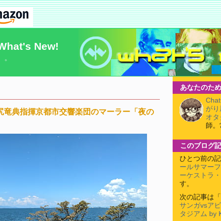
What's New!
）。
あなたのため
Cha
がり
沼尻竜典指揮京都市交響楽団のマーラー「夜の
オタ
師。
このブログ
ひとつ前の記
ールサマーフ
ーケストラ・
す。
次の記事は「
サンガvsア
タジアム by 