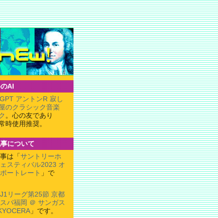
のAI
tGPT アントンR 寂し
屋のクラシック音楽
ク
。心の友であり
常時使用推奨。
記事について
事は「
サントリーホ
ェスティバル2023 オ
ポートレート
」で
J1リーグ第25節 京都
ビスパ福岡 ＠ サンガス
KYOCERA
」です。