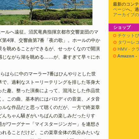
最新のコンテ
ページ
へ。過
アーカイブの
ショップ
湖ホールへ遠征。沼尻竜典指揮京都市交響楽団のマ
チケットぴ
ズ第4弾、交響曲第7番「夜の歌」。ホールの中か
タワーレコ
景を眺めることができるが、せっかくなので開演
HMV - 
Amazon 
感じながら湖を眺める……が、暑すぎて早々にホ
うらはらに中のマーラー7番はひんやりとした世
準で、過剰なストーリーテリングを排した等身大
った趣。整った演奏によって、混沌とした作品世
く。この曲、基本的にはパロディの音楽、メタ音
カルな作品だと思って聴くのだが、一方で終楽章
どんちゃん騒ぎがいちばんの楽しみだったりす
題がワーグナー「マイスタージンガー」を連想さ
われることだけど、この楽章全体の気分みたいな