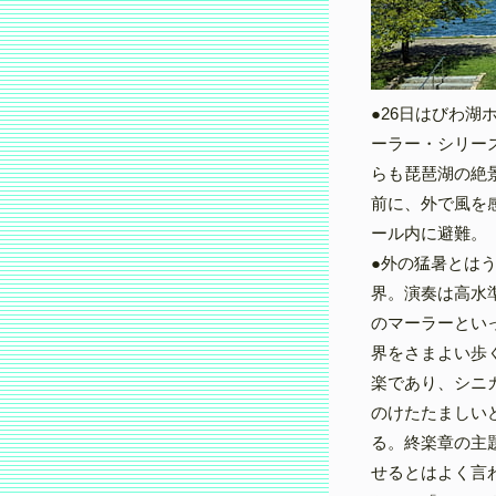
●26日はびわ
ーラー・シリー
らも琵琶湖の絶
前に、外で風を
ール内に避難。
●外の猛暑とは
界。演奏は高水
のマーラーとい
界をさまよい歩
楽であり、シニ
のけたたましい
る。終楽章の主
せるとはよく言