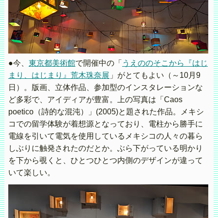
●今、
東京都美術館
で開催中の「
うえののそこから『はじ
まり、はじまり』荒木珠奈展
」がとてもよい（～10月9
日）。版画、立体作品、参加型のインスタレーションな
ど多彩で、アイディアが豊富。上の写真は「Caos
poetico（詩的な混沌）」(2005)と題された作品。メキシ
コでの留学体験が着想源となっており、電柱から勝手に
電線を引いて電気を使用しているメキシコの人々の暮ら
しぶりに触発されたのだとか。ぶら下がっている明かり
を下から覗くと、ひとつひとつ内側のデザインが違って
いて楽しい。