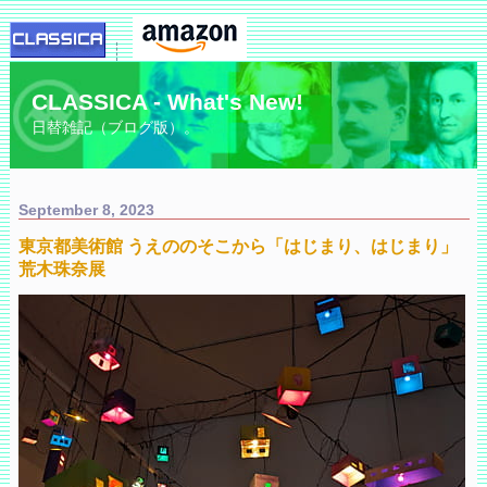
CLASSICA - What's New!
日替雑記（ブログ版）。
September 8, 2023
東京都美術館 うえののそこから「はじまり、はじまり」
荒木珠奈展