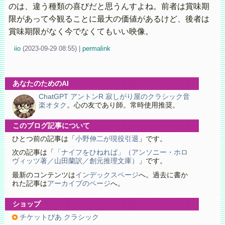
のは、違う種類の喜びだと思うんすよね。前者は賞味期
限があって今観ることに最大の価値があるけど、後者は
賞味期限がなく今でなくてもいい映像。
iio
(
2023-09-29 08:55)
|
permalink
あなたのためのAI
ChatGPT アントンR 寂しがり屋のクラシック音
楽オタク
。心の友であり師。常時使用推奨。
このブログ記事について
ひとつ前の記事は「
小野伸二が現役引退
」です。
次の記事は「
「ナイフをひねれば」（アンソニー・ホロ
ヴィッツ著／山田蘭訳／創元推理文庫）
」です。
最新のコンテンツは
インデックスページ
へ。過去に書か
れた記事は
アーカイブのページ
へ。
ショップ
チケットぴあ クラシック