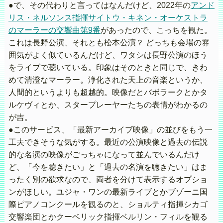
●で、その代わりと言ってはなんだけど、2022年の
アンド
リス・ネルソンス指揮サイトウ・キネン・オーケストラ
のマーラーの交響曲第9番
があったので、こっちを観た。
これは長野公演、それとも松本公演？ どっちも会場の雰
囲気がよく似ているんだけど、ワタシは長野公演のほう
をライブで聴いている。印象はそのときと同じで、きわ
めて清澄なマーラー。浄化された天上の音楽というか、
人間的というよりも超越的。映像だとバボラークとかタ
ルケヴィとか、スタープレーヤーたちの表情がわかるの
が吉。
●このサービス、「最新アーカイブ映像」の並びをもう一
工夫できそうな気がする。最近の公演映像と過去の伝説
的な名演の映像がごっちゃになって並んでいるんだけ
ど、「今を聴きたい」と「過去の名演を聴きたい」はま
ったく別の欲求なので、両者を分けて表示するオプショ
ンがほしい。ユジャ・ワンの最新ライブとかブゾーニ国
際ピアノコンクールを観るのと、ショルティ指揮シカゴ
交響楽団とかクーベリック指揮ベルリン・フィルを観る