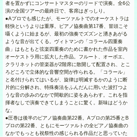
者を置かずにコンサートマスターのリードで演奏。全6公
演の全国ツアーの最終日で、客席はぎっしり。
●Aプロでも感じたが、モーツァルトでのオーケストラは
軽快というよりは重厚。ピアノ協奏曲第17番、冒頭こそ
囁くように始まるが、最初の強奏でズズンと湧きあがる
ような音が出てくる。ヴィトマンの「コラール四重奏
曲」はもともと弦楽四重奏のために書かれた作品を室内
オーケストラ用に拡大した作品。フルート、オーボエ、
クラリネットの管楽器が2階席に散開して配置され、とこ
ろどころで立体的な音響空間が作られる。「コラール」
と名付けられてはいるが、旋律は明滅するかのように断
片的に分解され、特殊奏法をふんだんに用いた波打つよ
うな音の歩みのなかで間歇的に姿をあらわす。これを指
揮者なしで演奏できてしまうことに驚く。新味はどうか
な。
●圧巻は後半のピアノ協奏曲第22番。Aプロの第25番とB
プロの第22番、ともにモーツァルトの全ピアノ協奏曲の
なかでもっとも祝祭性の感じられる作品だと思っていた