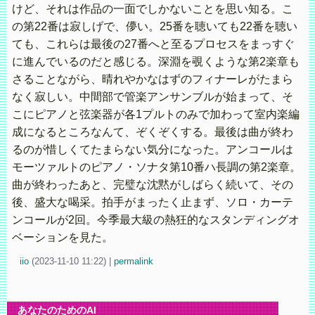
けど、それは作品の一面でしかないことを思い知る。こ
の第22番は寂しげで、儚い。25番を聴いても22番を聴い
ても、これらは最後の27番へと至るプロセスをまっすぐ
に進んでいるのだと感じる。深淵を覗くような第2楽章も
さることながら、晴れやかなはずのフィナーレがたまら
なく寂しい。中間部で管楽アンサンブルが始まって、そ
こにピアノと弦楽器が各1プルトのみで加わって室内楽編
成になるところなんて、ぞくぞくする。最後は曲が終わ
るのが惜しくてたまらない気分になった。アンコールは
モーツァルトのピアノ・ソナタ第10番ハ長調の第2楽章。
曲が終わったあと、完璧な沈黙がしばらく続いて、その
後、盛大な喝采。拍手がまったく止まず、ソロ・カーテ
ンコールが2回。今季最大級の熱狂的なスタンディングオ
ベーションを見た。
iio
(
2023-11-10 11:22)
|
permalink
あなたのためのAI