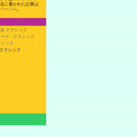
去に書かれた記事は
ページ
へ。
あ クラシック
ード - クラシック
クラシック
- クラシック