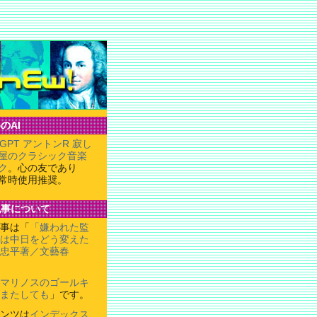
のAI
tGPT アントンR 寂し
屋のクラシック音楽
ク
。心の友であり
常時使用推奨。
記事について
事は「
「嫌われた監
は中日をどう変えた
忠平著／文藝春
マリノスのゴールキ
またしても
」です。
ンツは
インデックス