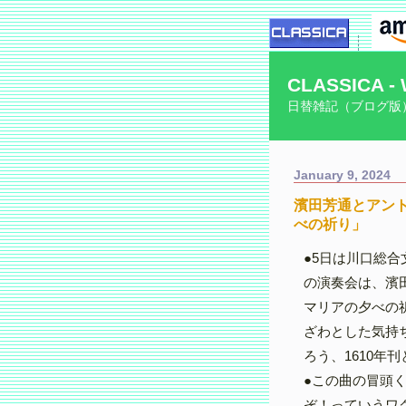
CLASSICA - 
日替雑記（ブログ版
January 9, 2024
濱田芳通とアン
べの祈り」
●5日は川口総
の演奏会は、濱
マリアの夕べの
ざわとした気持
ろう、1610年
●この曲の冒頭
ぞ！っていうワ