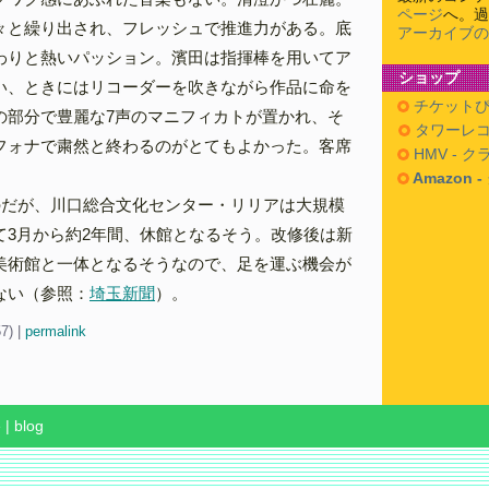
ページ
へ。過
々と繰り出され、フレッシュで推進力がある。底
アーカイブの
わりと熱いパッション。濱田は指揮棒を用いてア
ショップ
い、ときにはリコーダーを吹きながら作品に命を
チケットぴ
の部分で豊麗な7声のマニフィカトが置かれ、そ
タワーレコ
フォナで粛然と終わるのがとてもよかった。客席
HMV - 
Amazon 
のだが、川口総合文化センター・リリアは大規模
て3月から約2年間、休館となるそう。改修後は新
美術館と一体となるそうなので、足を運ぶ機会が
ない（参照：
埼玉新聞
）。
57)
|
permalink
e
|
blog