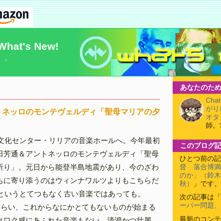
What's New!
）。
あなたのため
Cha
がり
トネッロのモンテヴェルディ「聖母マリアの夕
オタ
師。
合文化センター・リリアの音楽ホールへ。今年最初
このブログ
田芳通＆アントネッロのモンテヴェルディ「聖母
ひとつ前の記
祈り」。元日から能登半島地震があり、今のざわ
督 落合博満
のか」（鈴木
ちに寄り添うのはウィンナワルツよりもこちらだ
秋）
」です。
刊というとてつもなく古い音楽ではあっても。
次の記事は「
ーパー問題、
くらい、これからなにかとてもないものが始まる
最新のコンテ
クワク感にあふれた音楽もない。清澄かつ壮麗。