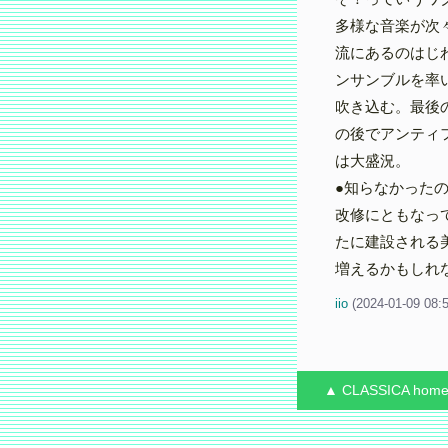
多様な音楽が次
流にあるのはじ
ンサンブルを率
吹き込む。最後
の後でアンティ
は大盛況。
●知らなかった
改修にともなっ
たに建設される
増えるかもしれ
iio
(
2024-01-09 08:
▲ CLASSICA
hom