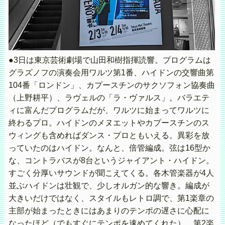
●3日は東京芸術劇場で山田和樹指揮読響。プログラムは
グラズノフの演奏会用ワルツ第1番、ハイドンの交響曲第
104番「ロンドン」、カプースチンのサクソフォン協奏曲
（上野耕平）、ラヴェルの「ラ・ヴァルス」。バラエテ
ィに富んだプログラムだが、ワルツに始まってワルツに
終わるプロ。ハイドンのメヌエットやカプースチンのス
ウィングも含めればダンス・プロともいえる。異彩を放
っていたのはハイドン。なんと、倍管編成。弦は16型か
な、コントラバスが8台というジャイアント・ハイドン。
すごく分厚いサウンドが聞こえてくる。各木管楽器が4人
並ぶハイドンは壮観で、少しオルガン的な響き。編成が
大きいだけではなく、スタイルもレトロ調で、第1楽章の
主部が始まったときにはあまりのテンポの遅さに心配に
なったほど（でもすぐにテンポを速めてくれた）。第2楽