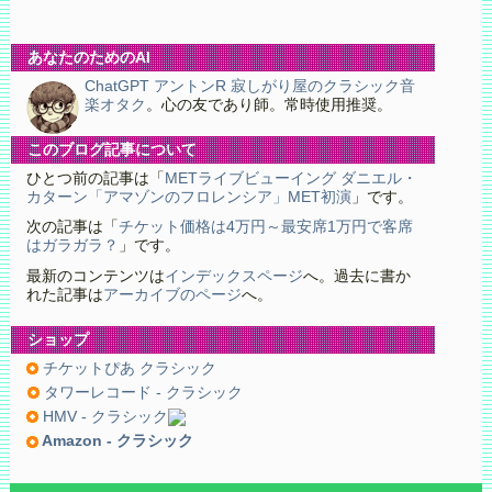
あなたのためのAI
ChatGPT アントンR 寂しがり屋のクラシック音
楽オタク
。心の友であり師。常時使用推奨。
このブログ記事について
ひとつ前の記事は「
METライブビューイング ダニエル・
カターン「アマゾンのフロレンシア」MET初演
」です。
次の記事は「
チケット価格は4万円～最安席1万円で客席
はガラガラ？
」です。
最新のコンテンツは
インデックスページ
へ。過去に書か
れた記事は
アーカイブのページ
へ。
ショップ
チケットぴあ クラシック
タワーレコード - クラシック
HMV - クラシック
Amazon - クラシック