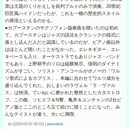
章は主題のくりかえしを前列プルトのみで演奏。20世紀
巨匠風ハイドンだったが、これも一種の歴史的スタイル
の再現といえるのかも。
●カプースチンのサクソフォン協奏曲を聴いたのは初め
て。カプースチンはジャズの語法をクラシックの様式に
落とし込んだ人だと認識しているのだが、ピアノ曲以外
はほとんど聴いたことがなかった。エレキギター、エレ
キベースも入り、オーケストラでもありジャズ・バンド
でもあり。上野耕平のソロは縦横無尽。強弱のダイナミ
ズムがすごい。ソリスト・アンコールがボノーの「ワル
ツ形式によるカプリス」。本編に合わせてワルツ成分を
盛り込んでくれた。おしまいのラヴェル「ラ・ヴァル
ス」は快演。ていねいに磨かれた整然としたカタストロ
フ。この曲、ソヒエフ＆N響、亀井＆ユンチャンの2台ピ
アノ版とここのところ立て続けに聴くことになった。み
んなテイストが違う。大いに満喫。
iio
(
2024-02-07 09:02)
|
permalink