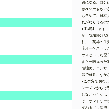
題になる。自分
存在の大きさに
も含めて、日本
れがなりうるの
●本編は、まず
が、冒頭部分だ
れ。「英雄の生
流オーケストラ
ヴォといった歴
また一味違った
性強め。コンサ
麗で雄弁。なか
●この変則的な開
シーズンからは
しなかったか…
は、サントリー
変わる（→参照