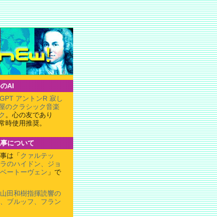
のAI
tGPT アントンR 寂し
屋のクラシック音楽
ク
。心の友であり
常時使用推奨。
記事について
事は「
クァルテッ
ラのハイドン、ジョ
ベートーヴェン
」で
山田和樹指揮読響の
、ブルッフ、フラン