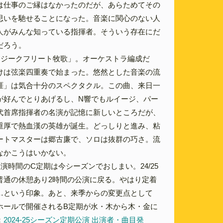
は仕事のご縁はなかったのだが、あらためてその
思いを馳せることになった。音楽に関心のない人
人がみんな知っている指揮者。そういう存在にだ
だろう。
「ジークフリート牧歌」。オーケストラ編成だ
けは弦楽四重奏で始まった。悠然とした音楽の流
涯」は気合十分のスペクタクル。この曲、来日一
が好んでとりあげるし、N響でもルイージ、パー
代首席指揮者の名演が記憶に新しいところだが、
重厚で熱血漢の英雄が誕生。どっしりと進み、粘
ートマスターは郷古廉で、ソロは抜群の巧さ。流
なかこうはいかない。
演時間のC定期は今シーズンでおしまい。24/25
普通の休憩あり2時間の公演に戻る。やはり定着
…という印象。あと、来季からの変更点として
ホールで開催されるB定期が水・木から木・金に
：
2024-25シーズン定期公演 出演者・曲目発