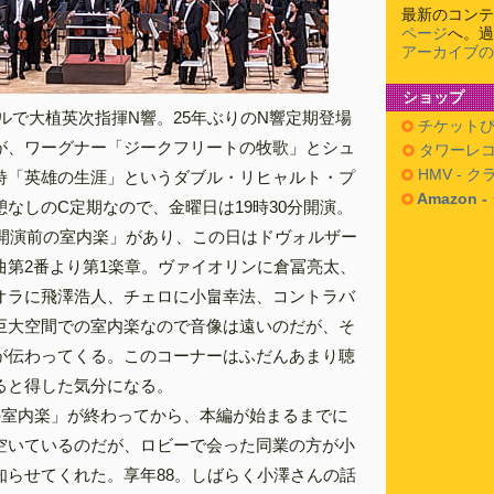
最新のコンテ
ページ
へ。過
アーカイブの
ショップ
ールで大植英次指揮N響。25年ぶりのN響定期登場
チケットぴ
が、ワーグナー「ジークフリートの牧歌」とシュ
タワーレコ
HMV - 
詩「英雄の生涯」というダブル・リヒャルト・プ
Amazon 
なしのC定期なので、金曜日は19時30分開演。
「開演前の室内楽」があり、この日はドヴォルザー
曲第2番より第1楽章。ヴァイオリンに倉冨亮太、
オラに飛澤浩人、チェロに小畠幸法、コントラバ
巨大空間での室内楽なので音像は遠いのだが、そ
が伝わってくる。このコーナーはふだんあまり聴
ると得した気分になる。
の室内楽」が終わってから、本編が始まるまでに
空いているのだが、ロビーで会った同業の方が小
知らせてくれた。享年88。しばらく小澤さんの話