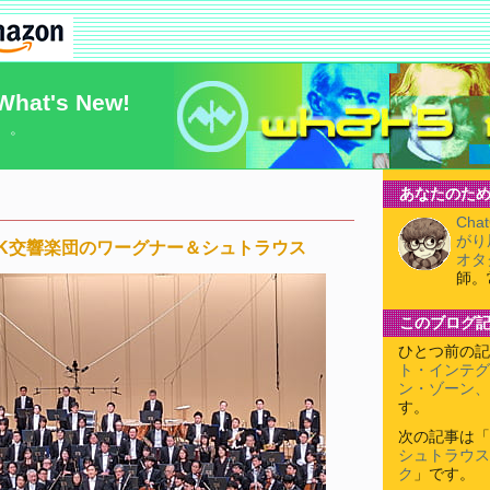
What's New!
）。
あなたのため
Cha
がり
HK交響楽団のワーグナー＆シュトラウス
オタ
師。
このブログ
ひとつ前の記
ト・インテグ
ン・ゾーン、
す。
次の記事は「
シュトラウス
ク
」です。