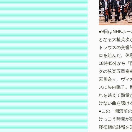
●9日はNHKホ
となる大植英次
トラウスの交響
ロを組んだ。休憩
18時45分から
クの弦楽五重奏
宮川奈々、ヴィ
スに矢内陽子。
れを越えて熱量
けない曲を聴け
●この「開演前
けっこう時間が
澤征爾の訃報を