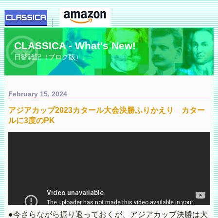
CLASSICA - What's New!
日替雑記（ブログ版）。
February 15, 2024
アジアカップ2023カタール大会決勝ふりかえり カター
ルに3度のPK
●今さらながら振り返っておくが、アジアカップ決勝は大