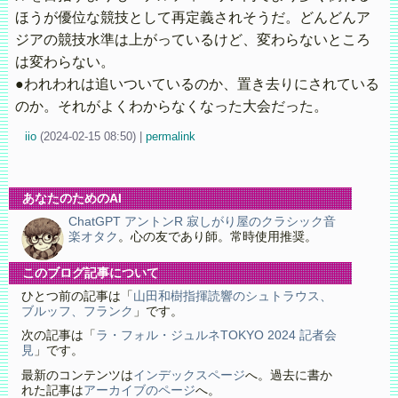
ほうが優位な競技として再定義されそうだ。どんどんア
ジアの競技水準は上がっているけど、変わらないところ
は変わらない。
●われわれは追いついているのか、置き去りにされている
のか。それがよくわからなくなった大会だった。
iio
(
2024-02-15 08:50)
|
permalink
あなたのためのAI
ChatGPT アントンR 寂しがり屋のクラシック音
楽オタク
。心の友であり師。常時使用推奨。
このブログ記事について
ひとつ前の記事は「
山田和樹指揮読響のシュトラウス、
ブルッフ、フランク
」です。
次の記事は「
ラ・フォル・ジュルネTOKYO 2024 記者会
見
」です。
最新のコンテンツは
インデックスページ
へ。過去に書か
れた記事は
アーカイブのページ
へ。