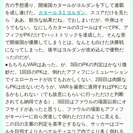
方の予想通り、開催国カタールがヨルダンを下して連覇
を成し遂げた。
カタール 3-1 ヨルダン
。スコアだけを見た
ら「ああ、順当な結果だね」でおしまいだが、中身はそ
うでもない。なにしろカタールの3ゴールはすべてPK。ア
フィフがPKだけでハットトリックを達成した。そんな形
で開催国が優勝してしまうとは。なんとも白けた決勝戦
になってしまった。後半はヨルダンが攻め込んで優勢だ
ったのだが。
●もちろんVARはあった。が、3回のPKの判定はかなり微
妙だ。1回目のPKは、倒れたアフィフにシミュレーション
でイエローカードが出てもおかしくない。2回目は肉眼な
らPKは出ないだろうが、VARを厳密に適用すればPKにな
るかもしれない（でも故意にもらいに行っただけと判断
されても納得できる）。3回目はファウルの場面以前にオ
フサイドがあったと思うし、ファウルの場面もアフィフ
がキーパーに自ら突進して倒れただけのように見える。
この日の主審の判定を基準とするなら、サッカーはゴー
ルを目指すよりもペナルティエリア内でより多く倒れる