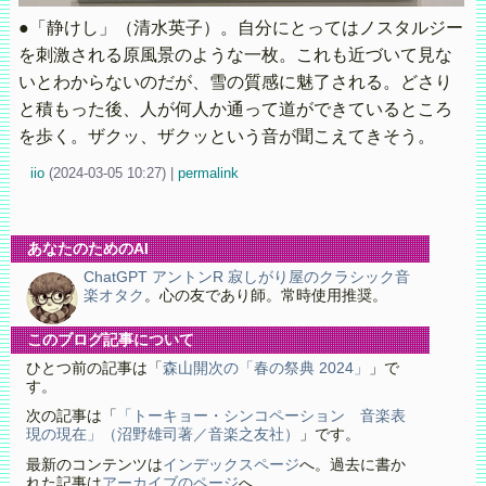
●「静けし」（清水英子）。自分にとってはノスタルジー
を刺激される原風景のような一枚。これも近づいて見な
いとわからないのだが、雪の質感に魅了される。どさり
と積もった後、人が何人か通って道ができているところ
を歩く。ザクッ、ザクッという音が聞こえてきそう。
iio
(
2024-03-05 10:27)
|
permalink
あなたのためのAI
ChatGPT アントンR 寂しがり屋のクラシック音
楽オタク
。心の友であり師。常時使用推奨。
このブログ記事について
ひとつ前の記事は「
森山開次の「春の祭典 2024」
」で
す。
次の記事は「
「トーキョー・シンコペーション 音楽表
現の現在」（沼野雄司著／音楽之友社）
」です。
最新のコンテンツは
インデックスページ
へ。過去に書か
れた記事は
アーカイブのページ
へ。