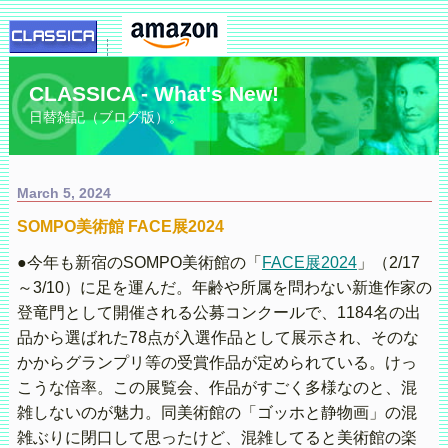
CLASSICA - What's New!
日替雑記（ブログ版）。
March 5, 2024
SOMPO美術館 FACE展2024
●今年も新宿のSOMPO美術館の「
FACE展2024
」（2/17
～3/10）に足を運んだ。年齢や所属を問わない新進作家の
登竜門として開催される公募コンクールで、1184名の出
品から選ばれた78点が入選作品として展示され、そのな
かからグランプリ等の受賞作品が定められている。けっ
こうな倍率。この展覧会、作品がすごく多様なのと、混
雑しないのが魅力。同美術館の「ゴッホと静物画」の混
雑ぶりに閉口して思ったけど、混雑してると美術館の楽