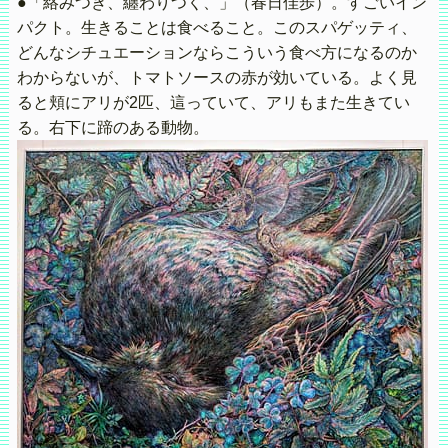
●「絡みつき、纏わりつく、」（春日佳歩）。すごいイン
パクト。生きることは食べること。このスパゲッティ、
どんなシチュエーションならこういう食べ方になるのか
わからないが、トマトソースの赤が効いている。よく見
ると頬にアリが2匹、這っていて、アリもまた生きてい
る。右下に蹄のある動物。