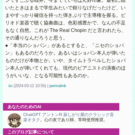
ンですこぶる雄弁。今まででいちばん好印象。最初に聴
いたときはまるで学生みたいで頼りなげだったけど、い
まやすっかり確信を持った弾きぶりで主導権を握る。ピ
リオド楽器で聴く協奏曲は、色彩感豊かで、なんの不足
もなく自然。これが The Real Chopin だと言われたら、
その通りなんだろうと思う。
●「本当のショパン」があるとすると、「ニセのショパ
ン」もあるのだろうか。あるいはショパン本人が弾いた
ものだけが本物とか。いや、タイムトラベルしたショパ
ン本人が弾いてくれても、現代のピアニストの演奏のほ
うがいいな、となる可能性もあるのか。
iio
(
2024-03-12 10:55)
|
permalink
あなたのためのAI
ChatGPT アントンR 寂しがり屋のクラシック音
楽オタク
。心の友であり師。常時使用推奨。
このブログ記事について