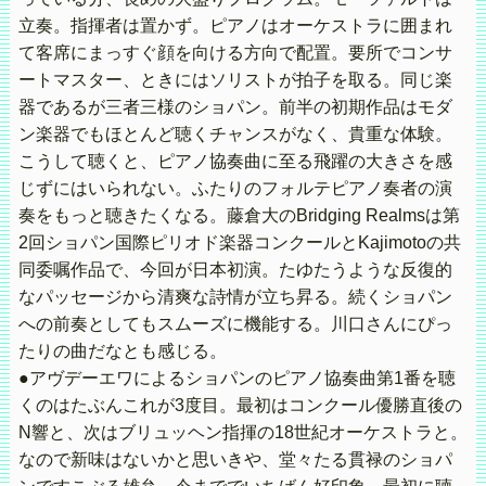
立奏。指揮者は置かず。ピアノはオーケストラに囲まれ
て客席にまっすぐ顔を向ける方向で配置。要所でコンサ
ートマスター、ときにはソリストが拍子を取る。同じ楽
器であるが三者三様のショパン。前半の初期作品はモダ
ン楽器でもほとんど聴くチャンスがなく、貴重な体験。
こうして聴くと、ピアノ協奏曲に至る飛躍の大きさを感
じずにはいられない。ふたりのフォルテピアノ奏者の演
奏をもっと聴きたくなる。藤倉大のBridging Realmsは第
2回ショパン国際ピリオド楽器コンクールとKajimotoの共
同委嘱作品で、今回が日本初演。たゆたうような反復的
なパッセージから清爽な詩情が立ち昇る。続くショパン
への前奏としてもスムーズに機能する。川口さんにぴっ
たりの曲だなとも感じる。
●アヴデーエワによるショパンのピアノ協奏曲第1番を聴
くのはたぶんこれが3度目。最初はコンクール優勝直後の
N響と、次はブリュッヘン指揮の18世紀オーケストラと。
なので新味はないかと思いきや、堂々たる貫禄のショパ