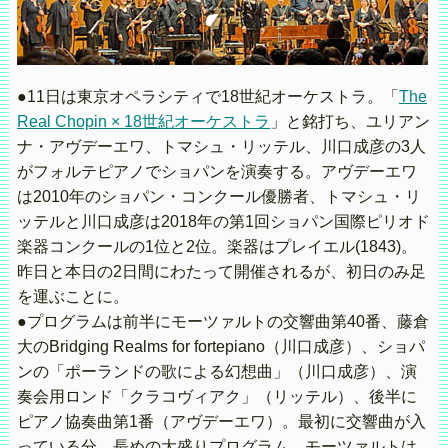
●11日は東京オペラシティで18世紀オーケストラ。「
The
Real Chopin × 18世紀オーケストラ
」と銘打ち、ユリアン
ナ・アヴデーエワ、トマシュ・リッテル、川口成彦の3人
がフォルテピアノでショパンを演奏する。アヴデーエワ
は2010年のショパン・コンクール優勝者、トマシュ・リ
ッテルと川口成彦は2018年の第1回ショパン国際ピリオド
楽器コンクールの1位と2位。楽器はプレイエル(1843)。
昨日と本日の2日間にわたって開催されるが、初日のみ足
を運ぶことに。
●プログラムは前半にモーツァルトの交響曲第40番、藤倉
大のBridging Realms for fortepiano（川口成彦）、ショパ
ンの「ポーランドの歌による幻想曲」（川口成彦）、演
奏会用ロンド「クラコヴィアク」（リッテル）、後半に
ピアノ協奏曲第1番（アヴデーエワ）。最初に交響曲が入
っている分、長めの大盛りプログラム。モーツァルトは