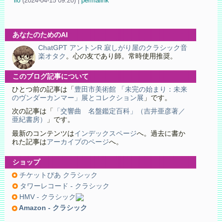
iio
(
2024-04-15 09:20)
|
permalink
あなたのためのAI
ChatGPT アントンR 寂しがり屋のクラシック音
楽オタク
。心の友であり師。常時使用推奨。
このブログ記事について
ひとつ前の記事は「
豊田市美術館 「未完の始まり：未来
のヴンダーカンマー」展とコレクション展
」です。
次の記事は「
「交響曲 名盤鑑定百科」（吉井亜彦著／
亜紀書房）
」です。
最新のコンテンツは
インデックスページ
へ。過去に書か
れた記事は
アーカイブのページ
へ。
ショップ
チケットぴあ クラシック
タワーレコード - クラシック
HMV - クラシック
Amazon - クラシック