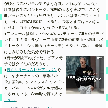
がひとつのバガテル集のような趣。どれも楽しんだが、
圧巻は後半のバルトーク。振幅の大きな表現で、こんな
曲だったのかという発見あり。バッハは快活でウィット
も十分。以前の印象に比べると、奔放とまでは言わない
にせよ、自由度が高くなっている気がする。
●アンコールは3曲。バッハのパルティータ第6番のサラバ
ンド、平均律クラヴィーア曲集第2巻の前奏曲ヘ短調、バ
ルトークの「シク地方（チーク県）の3つの民謡」。最後
はしみじみした気分で終わる。
●椅子が3段重ねだった。ピアノ椅
子ではダメなのだろうか。
●
最近リリースされたアルバム
で
は、ヤナーチェクの「草陰の小
径」第2集、シマノフスキのマズル
カ、バルトークのバガテルが組み
合されている。Spotifyで聴く人は
こちら
。