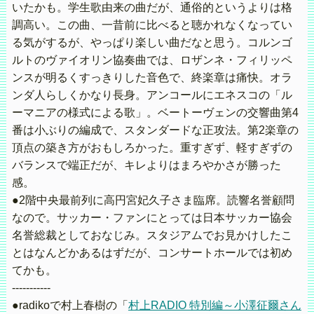
いたかも。学生歌由来の曲だが、通俗的というよりは格
調高い。この曲、一昔前に比べると聴かれなくなってい
る気がするが、やっぱり楽しい曲だなと思う。コルンゴ
ルトのヴァイオリン協奏曲では、ロザンネ・フィリッペ
ンスが明るくすっきりした音色で、終楽章は痛快。オラ
ンダ人らしくかなり長身。アンコールにエネスコの「ル
ーマニアの様式による歌」。ベートーヴェンの交響曲第4
番は小ぶりの編成で、スタンダードな正攻法。第2楽章の
頂点の築き方がおもしろかった。重すぎず、軽すぎずの
バランスで端正だが、キレよりはまろやかさが勝った
感。
●2階中央最前列に高円宮妃久子さま臨席。読響名誉顧問
なので。サッカー・ファンにとっては日本サッカー協会
名誉総裁としておなじみ。スタジアムでお見かけしたこ
とはなんどかあるはずだが、コンサートホールでは初め
てかも。
-----------
●radikoで村上春樹の「
村上RADIO 特別編～小澤征爾さん