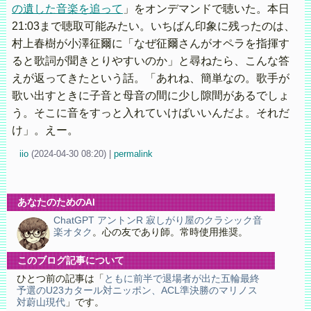
の遺した音楽を追って
」をオンデマンドで聴いた。本日
21:03まで聴取可能みたい。いちばん印象に残ったのは、
村上春樹が小澤征爾に「なぜ征爾さんがオペラを指揮す
ると歌詞が聞きとりやすいのか」と尋ねたら、こんな答
えが返ってきたという話。「あれね、簡単なの。歌手が
歌い出すときに子音と母音の間に少し隙間があるでしょ
う。そこに音をすっと入れていけばいいんだよ。それだ
け」。えー。
iio
(
2024-04-30 08:20)
|
permalink
あなたのためのAI
ChatGPT アントンR 寂しがり屋のクラシック音
楽オタク
。心の友であり師。常時使用推奨。
このブログ記事について
ひとつ前の記事は「
ともに前半で退場者が出た五輪最終
予選のU23カタール対ニッポン、ACL準決勝のマリノス
対蔚山現代
」です。