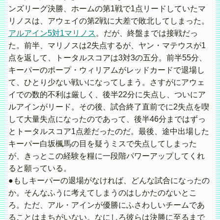
ンズリーグ決勝、ホームの第1戦で1点リードしていたマ
リノスは、アウェイの第2戦に大差で敗北してしまった。
アルアイン5対1マリノス
。だが、終盤までは接戦だっ
た。前半、マリノスは2失点するが、ヤン・マテウスが1
点を返して、トータルスコアは3対3の五分。前半55分、
キーパーのポープ・ウィリアムがレッドカードで退場し
て、ひとり少ない戦いになってしまう。さすがにアウェ
イでの数的不利は厳しく、後半22分に失点し、ついにア
ルアインがリード。その後、試合終了直前でに2失点を喫
して大量失点になったのであって、後半46分まではずっ
とトータルスコア1点差だったのだ。最後、途中出場した
キーパー白坂楓馬の目を疑うミスで失点してしまった
が、きっとこの経験を糧に一段階パワーアップしてくれ
ると願っている。
●もしキーパーの退場がなければ、どんな試合になったの
か。そんなふうに考えてしまうのはしかたのないとこ
ろ。ただ、アル・アインが優勝にふさわしいチームであ
ることはまちがいない。なにしろ彼らは決勝に至るまで