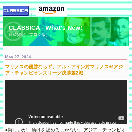
CLASSICA - What's New!
日替雑記（ブログ版）。
May 27, 2024
マリノスの優勝ならず。アル・アイン対マリノス＠アジ
ア・チャンピオンズリーグ決勝第2戦
●悔しいが、負けを認めるしかない。アジア・チャンピオ