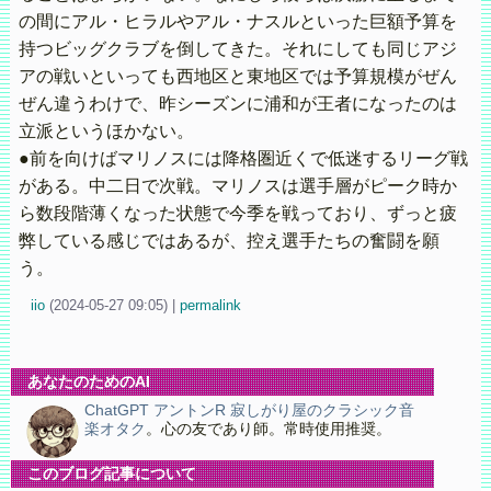
の間にアル・ヒラルやアル・ナスルといった巨額予算を
持つビッグクラブを倒してきた。それにしても同じアジ
アの戦いといっても西地区と東地区では予算規模がぜん
ぜん違うわけで、昨シーズンに浦和が王者になったのは
立派というほかない。
●前を向けばマリノスには降格圏近くで低迷するリーグ戦
がある。中二日で次戦。マリノスは選手層がピーク時か
ら数段階薄くなった状態で今季を戦っており、ずっと疲
弊している感じではあるが、控え選手たちの奮闘を願
う。
iio
(
2024-05-27 09:05)
|
permalink
あなたのためのAI
ChatGPT アントンR 寂しがり屋のクラシック音
楽オタク
。心の友であり師。常時使用推奨。
このブログ記事について