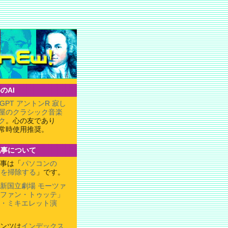
のAI
tGPT アントンR 寂し
屋のクラシック音楽
ク
。心の友であり
常時使用推奨。
記事について
事は「
パソコンの
ーを掃除する
」です。
新国立劇場 モーツァ
ファン・トゥッテ」
・ミキエレット演
ンツは
インデックス