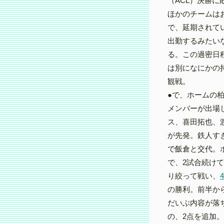
（ACL）決勝
ほかのチームは
で、延期されて
出勤するみたい
る。この過密日
は別になにかの
観戦。
●で、ホームの
メンバーが出場
ス、喜田拓也、
が先発。鉄人す
で飯倉と交代。
で、2試合続け
り絞って戦い、
の勝利。前半か
だいぶ内容が落
の、2点を追加