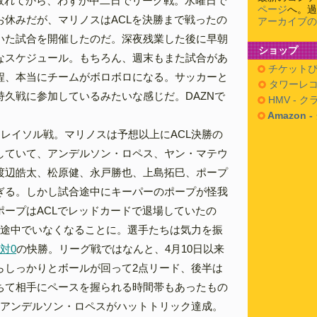
に敗れてから、わずか中二日でリーグ戦。水曜日で
ページ
へ。過
お休みだが、マリノスはACLを決勝まで戦ったの
アーカイブの
いた試合を開催したのだ。深夜残業した後に早朝
ショップ
なスケジュール。もちろん、週末もまた試合があ
チケットぴ
程、本当にチームがボロボロになる。サッカーと
タワーレコ
持久戦に参加しているみたいな感じだ。DAZNで
HMV - 
Amazon 
柏レイソル戦。マリノスは予想以上にACL決勝の
していて、アンデルソン・ロペス、ヤン・マテウ
渡辺皓太、松原健、永戸勝也、上島拓巳、ポープ
ぎる。しかし試合途中にキーパーのポープが怪我
ポープはACLでレッドカードで退場していたの
て途中でいなくなることに。選手たちは気力を振
4対0
の快勝。リーグ戦ではなんと、4月10日以来
らしっかりとボールが回って2点リード、後半は
ちて相手にペースを握られる時間帯もあったもの
。アンデルソン・ロペスがハットトリック達成。