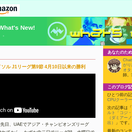
What's New!
）。
あなたのため
Cha
がり
ソル J1リーグ第9節 4月10日以来の勝利
オタ
師。
このブログ
ひとつ前の記
CPUクーラ
次の記事は「
ルト「コジ・
（ダミアーノ
出）
」です。
い先日、UAEでアジア・チャンピオンズリーグ
最新のコンテ