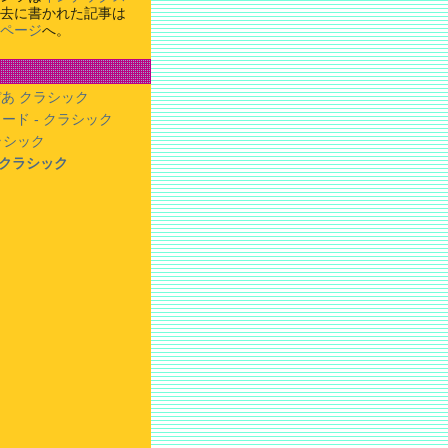
去に書かれた記事は
ページ
へ。
あ クラシック
ード - クラシック
クラシック
- クラシック