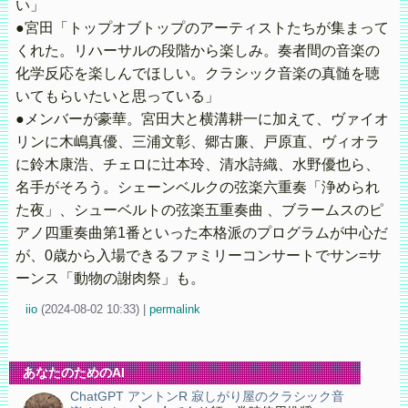
い」
●宮田「トップオブトップのアーティストたちが集まって
くれた。リハーサルの段階から楽しみ。奏者間の音楽の
化学反応を楽しんでほしい。クラシック音楽の真髄を聴
いてもらいたいと思っている」
●メンバーが豪華。宮田大と横溝耕一に加えて、ヴァイオ
リンに木嶋真優、三浦文彰、郷古廉、戸原直、ヴィオラ
に鈴木康浩、チェロに辻本玲、清水詩織、水野優也ら、
名手がそろう。シェーンベルクの弦楽六重奏「浄められ
た夜」、シューベルトの弦楽五重奏曲 、ブラームスのピ
アノ四重奏曲第1番といった本格派のプログラムが中心だ
が、0歳から入場できるファミリーコンサートでサン=サ
ーンス「動物の謝肉祭」も。
iio
(
2024-08-02 10:33)
|
permalink
あなたのためのAI
ChatGPT アントンR 寂しがり屋のクラシック音