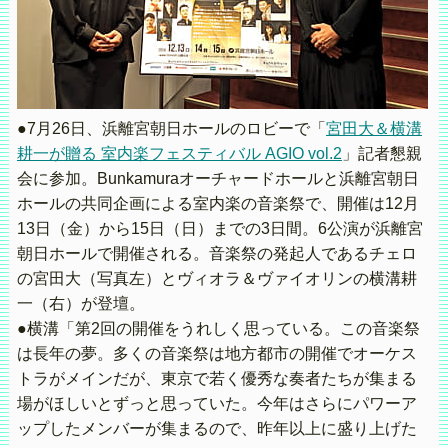
●7月26日、浜離宮朝日ホールのロビーで「
宮田大＆横溝
耕一が贈る 室内楽フェスティバル AGIO vol.2
」記者懇親
会に参加。Bunkamuraオーチャードホールと浜離宮朝日
ホールの共同企画による室内楽の音楽祭で、開催は12月
13日（金）から15日（日）までの3日間。6公演が浜離宮
朝日ホールで開催される。音楽祭の発起人であるチェロ
の宮田大（写真左）とヴィオラ＆ヴァイオリンの横溝耕
一（右）が登壇。
●横溝「第2回の開催をうれしく思っている。この音楽祭
は長年の夢。多くの音楽祭は地方都市の開催でオーケス
トラがメインだが、東京で若く優秀な奏者たちが集まる
場がほしいとずっと思っていた。今年はさらにパワーア
ップしたメンバーが集まるので、昨年以上に盛り上げた