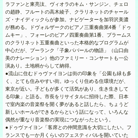
ラファンと東亮汰、ヴィオラのキム・サンジン、チェロ
の趙静、フルートの高木綾子、クラリネットのチャール
ズ・ナイディックらが参加。ナビゲーターを加羽沢美濃
が務める。ドヴォルザークのピアノ三重奏曲第4番「ドゥ
ムキー」、フォーレのピアノ四重奏曲第1番、ブラームス
のクラリネット五重奏曲といった本格的なプログラムが
中心だが、プーランク「子象ババールの物語」（山口由
美のナレーション）他のファミリー・コンサートも一公
演あり。土地柄からして納得。
●流山に住むドゥヴァイヨンは街の印象を「公園も緑も多
く、とても住みやすい街。ゆっくり住める住環境だが、
東京が近い。子どもが多くて活気があり、生き生きして
る印象」と語る。市長をリサイタルに招待した際、日本
で室内楽の音楽祭を開く夢があると話したら、ちょうど
新しいホールができるからという話になって、いろんな
偶然が重なり音楽祭の実現につながったという。
●ドゥヴァイヨン「客席との仲間意識を大切にしたい。フ
ランスでも一か月くらいのフェスティバルを開いていた