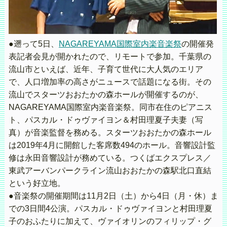
●遡って5日、
NAGAREYAMA国際室内楽音楽祭
の開催発
表記者会見が開かれたので、リモートで参加。千葉県の
流山市といえば、近年、子育て世代に大人気のエリア
で、人口増加率の高さがニュースで話題になる街。その
流山でスターツおおたかの森ホールが開催するのが、
NAGAREYAMA国際室内楽音楽祭。同市在住のピアニス
ト、パスカル・ドゥヴァイヨン＆村田理夏子夫妻（写
真）が音楽監督を務める。スターツおおたかの森ホール
は2019年4月に開館した客席数494のホール。音響設計監
修は永田音響設計が務めている。つくばエクスプレス／
東武アーバンパークライン流山おおたかの森駅北口直結
という好立地。
●音楽祭の開催期間は11月2日（土）から4日（月・休）ま
での3日間4公演。パスカル・ドゥヴァイヨンと村田理夏
子のおふたりに加えて、ヴァイオリンのフィリップ・グ