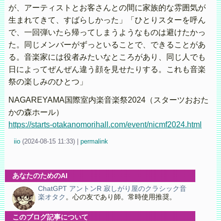
が、アーティストとお客さんとの間に家族的な雰囲気が
生まれてきて、すばらしかった」「ひとりスターを呼ん
で、一回弾いたら帰ってしまうようなものは避けたかっ
た。同じメンバーがずっといることで、できることがあ
る。音楽家には役者みたいなところがあり、同じ人でも
日によってぜんぜん違う顔を見せたりする。これも音楽
祭の楽しみのひとつ」
NAGAREYAMA国際室内楽音楽祭2024（スターツおおた
かの森ホール）
https://starts-otakanomorihall.com/event/nicmf2024.html
iio
(
2024-08-15 11:33)
|
permalink
あなたのためのAI
ChatGPT アントンR 寂しがり屋のクラシック音
楽オタク
。心の友であり師。常時使用推奨。
このブログ記事について