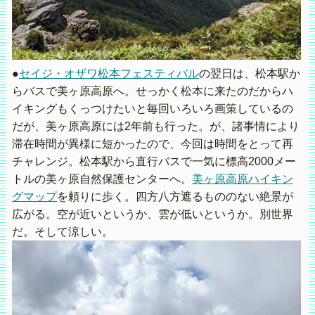
●
セイジ・オザワ松本フェスティバル
の翌日は、松本駅か
らバスで美ヶ原高原へ。せっかく松本に来たのだからハ
イキングもくっつけたいと毎回いろいろ画策しているの
だが、美ヶ原高原には2年前も行った。が、諸事情により
滞在時間が異様に短かったので、今回は時間をとって再
チャレンジ。松本駅から直行バスで一気に標高2000メー
トルの美ヶ原自然保護センターへ。
美ヶ原高原ハイキン
グマップ
を頼りに歩く。四方八方遮るもののない絶景が
広がる。空が近いというか、雲が低いというか。別世界
だ。そして涼しい。