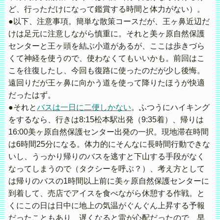
ど、行っただけになって鑑賞する時間と体力がない）。
●以下、注意事項。簡単な散策コースだが、王ヶ鼻近辺だ
けは足元に注意しながら慎重に。それと美ヶ原自然保護
センターと王ヶ頭を結ぶ小道があるが、ここは歩きづら
くて神経を使うので、使わなくてもいいかも。前回はこ
こを往復したし、今回も復路に使ったのだが少し後悔。
遠回りだが王ヶ鼻に向かう道を使って降りたほうが快適
だったはず。
●それと
バスは一日に二便しかない
。ふつうにハイキング
をするなら、行きは8:15松本駅出発（9:35着）、帰りは
16:00美ヶ原自然保護センター出発の一択。現地滞在時間
は6時間25分になる。体力的にそんなに長時間行動できな
いし、うっかり帰りのバスを逃すと下山する手段がなく
なってしまうので（タクシーを呼ぶ？）、考え方として
は帰りのバスの1時間以上前に美ヶ原自然保護センターに
到着して、売店でアイスを食べながら休憩する作戦。と
くにこの日は日中に地上の気温がぐんぐん上昇する予報
だったこともあり、遅くなると雷が心配だったので、早