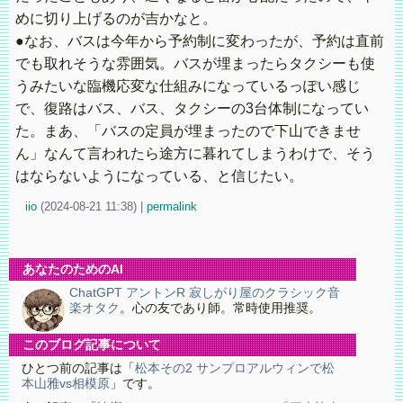
めに切り上げるのが吉かなと。
●なお、バスは今年から予約制に変わったが、予約は直前
でも取れそうな雰囲気。バスが埋まったらタクシーも使
うみたいな臨機応変な仕組みになっているっぽい感じ
で、復路はバス、バス、タクシーの3台体制になってい
た。まあ、「バスの定員が埋まったので下山できませ
ん」なんて言われたら途方に暮れてしまうわけで、そう
はならないようになっている、と信じたい。
iio
(
2024-08-21 11:38)
|
permalink
あなたのためのAI
ChatGPT アントンR 寂しがり屋のクラシック音
楽オタク
。心の友であり師。常時使用推奨。
このブログ記事について
ひとつ前の記事は「
松本その2 サンプロアルウィンで松
本山雅vs相模原
」です。