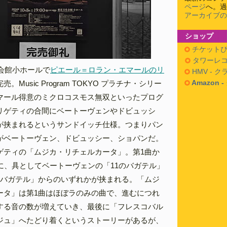
ページ
へ。過
アーカイブの
ショップ
チケットぴ
タワーレコ
化会館小ホールで
ピエール＝ロラン・エマールのリ
HMV - 
Amazon 
売。Music Program TOKYO プラチナ・シリー
マール得意のミクロコスモス無双といったプログ
リゲティの合間にベートーヴェンやドビュッシ
が挟まれるというサンドイッチ仕様。つまりパン
がベートーヴェン、ドビュッシー、ショパンだ。
ゲティの「ムジカ・リチェルカータ」。第1曲か
に、具としてベートーヴェンの「11のバガテル」
のバガテル」からのいずれかが挟まれる。「ムジ
ータ」は第1曲はほぼラのみの曲で、進むにつれ
する音の数が増えていき、最後に「フレスコバル
ジュ」へたどり着くというストーリーがあるが、