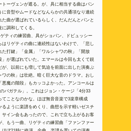
ートーヴェンが遮る。が、具に相当する曲はパン
うに音型やムードなどなんらかの共通項なり連続
れた曲が選ばれているらしく、だんだんとパンと
覚に調和してくる。
リゲティの練習曲、具がショパン、ドビュッシー
らはリゲティの曲に連続性はないわけで、「悲し
れた打鍵」「金属」「ワルシャワの秋」「開放
段」が選ばれていた。エマールは今回も太くて鋭
だが、以前にも増して気迫を前面に出した演奏ぶ
ャワの秋」は壮絶。暗く巨大な音のドラマ。おし
「悪魔の階段」もカッコよかった。アンコールは
のバガテル」。これはジョン・ケージ「4分33
ってことなのかな。ほぼ無音音楽で3楽章構成
かるように楽譜をめくり、曲想を示す軽いゼスチ
。サイン会もあったので、これで立ち上がるお客
が、もう一曲、リゲティの練習曲「ファンファー
、ほぼ21時に終演。全曲、楽譜を置いての演奏