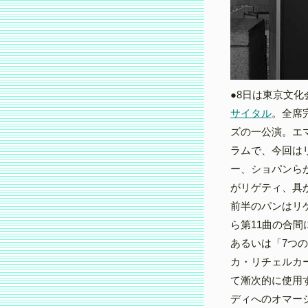
●8日は東京文
サイタル
。全席完
ズの一公演。エ
ラムで、今回は
ー、ショパンら
がリゲティ、具
前半のパンはリ
ら第11曲の合間
あるいは「7つ
カ・リチェルカ
て漸次的に使用
ディへのオマー