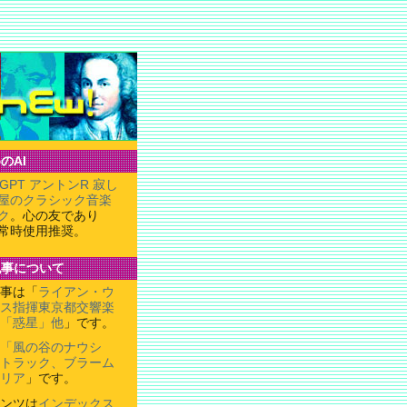
のAI
tGPT アントンR 寂し
屋のクラシック音楽
ク
。心の友であり
常時使用推奨。
記事について
事は「
ライアン・ウ
ス指揮東京都交響楽
「惑星」他
」です。
「風の谷のナウシ
トラック、ブラーム
リア
」です。
ンツは
インデックス