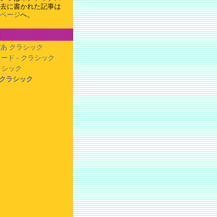
去に書かれた記事は
ページ
へ。
あ クラシック
ード - クラシック
クラシック
- クラシック