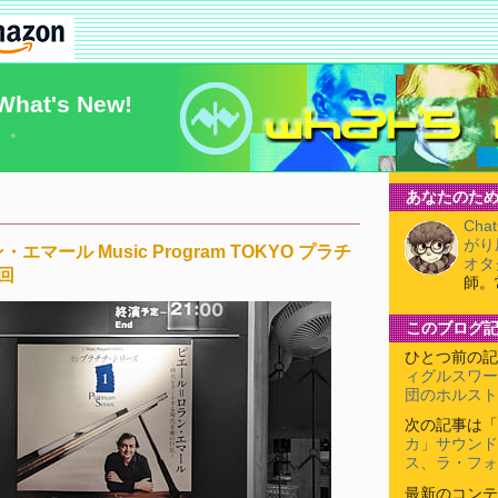
What's New!
）。
あなたのため
Cha
がり
マール Music Program TOKYO プラチ
オタ
回
師。
このブログ
ひとつ前の記
ィグルスワー
団のホルスト
次の記事は「
カ」サウンド
ス、ラ・フォ
最新のコンテ