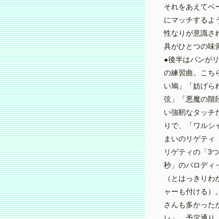
それをあえてベ
にマッチするよ
性なりが意識さ
具がひとつの味
●後半はパンが
の練習曲。こち
い鳩」「妨げら
弦」「悪魔の階
い強靭なタッチ
りで、「ワルシ
まいのリゲティ
リゲティの「3つ
秒」のパロディ
（とはっきりわ
ャーも付ける）
さんも多かった
レ」。予定通り