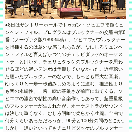
●8日はサントリーホールでトゥガン・ソヒエフ指揮ミュ
ンヘン・フィル。プログラムはブルックナーの交響曲第8
番（ノーヴァク版/1890年稿）。ソヒエフがブルックナー
を指揮するのは意外な感じもあるが、なにしろミュンヘ
ン・フィルと言えばかつてのチェリビダッケのオーケス
トラ。とはいえ、チェリビダッケのブルックナーを思わ
せるほどの遅いテンポは予期していなかった。近年聴い
た聴いたブルックナーのなかで、もっとも巨大な音楽。
ゆっくりと一歩一歩踏みしめるように進む。推進性より
も音の永続性、一瞬一瞬の荘厳さが前面に出てくる。ソ
ヒエフの濃密で粘性の高い音楽作りもあって、超重量級
のブルックナーが生まれたが、オーケストラのサウンド
は決して重くなく、むしろ明瞭で柔らかく壮麗。全曲で
何分くらいあっただろうか。90分と100分の間のどこか。
しかし、遅いといってもチェリビダッケのブルックナー