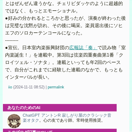
とはぜんぜん違うかな。チェリビダッケのように超越的
ではなく、もっとエモーショナル。
●好みの分かれるところかと思ったが、演奏が終わった後
は完璧な沈黙が訪れ、その後に喝采。楽員退出後にソヒ
エフのソロカーテンコールになった。
---------
●宣伝。日本室内楽振興財団の
広報誌「奏」
で読み物「室
内楽誕生！」を連載中。第3回は弦楽四重奏曲第1番「ク
ロイツェル・ソナタ」。連載といっても年2回のペース
で、自分がこれまでに経験した連載のなかで、もっとも
インターバルが長い。
iio
(
2024-11-11 08:52)
|
permalink
あなたのためのAI
ChatGPT アントンR 寂しがり屋のクラシック音
楽オタク
。心の友であり師。常時使用推奨。