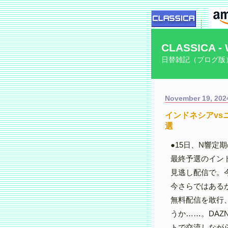
CLASSICA - 
日替雑記（ブログ版
November 19, 202
インドネシアvs
選
●15日、N響定
最終予選のインド
見逃し配信で。
今さらではある
無料配信を敢行
うか……。DAZ
トで交流しなが