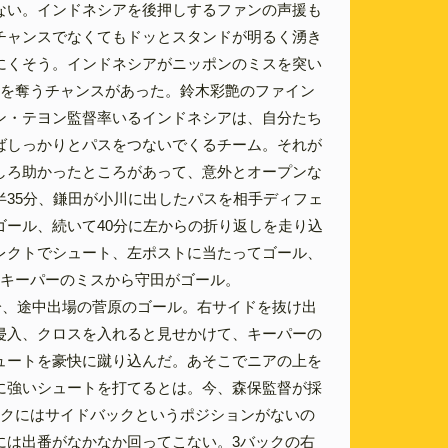
ない。インドネシアを後押しするファンの声援も
チャンスでなくてもドッとスタンドが明るく湧き
にくそう。インドネシアがニッポンのミスを突い
点を奪うチャンスがあった。鈴木彩艶のファイン
ン・テヨン監督率いるインドネシアは、自分たち
ばしっかりとパスをつないでくるチーム。それが
しろ助かったところがあって、意外とオープンな
半35分、鎌田が小川に出したパスを相手ディフェ
ゴール、続いて40分に左からの折り返しを走り込
レクトでシュート、左ポストに当たってゴール、
のキーパーのミスから守田がゴール。
4分、途中出場の菅原のゴール。右サイドを抜け出
侵入、クロスを入れると見せかけて、キーパーの
ュートを豪快に蹴り込んだ。あそこでニアの上を
に強いシュートを打てるとは。今、森保監督が採
ックにはサイドバックというポジションがないの
には出番がなかなか回ってこない。3バックの右