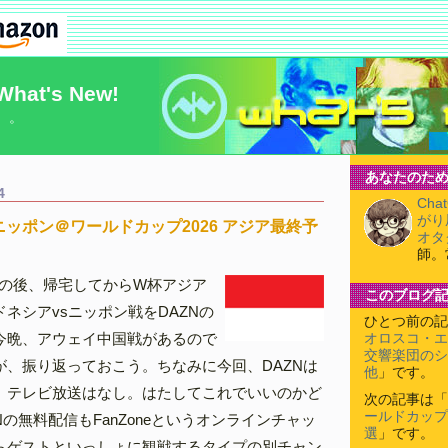
What's New!
）。
あなたのため
4
Cha
がり
ニッポン＠ワールドカップ2026 アジア最終予
オタ
師。
期の後、帰宅してからW杯アジア
このブログ
ネシアvsニッポン戦をDAZNの
ひとつ前の記
今晩、アウェイ中国戦があるので
オロスコ・エ
交響楽団のシ
が、振り返っておこう。ちなみに今回、DAZNは
他
」です。
、テレビ放送はなし。はたしてこれでいいのかど
次の記事は「
ールドカップ2
Nの無料配信もFanZoneというオンラインチャッ
選
」です。
らゲストといっしょに観戦するタイプの別チャン