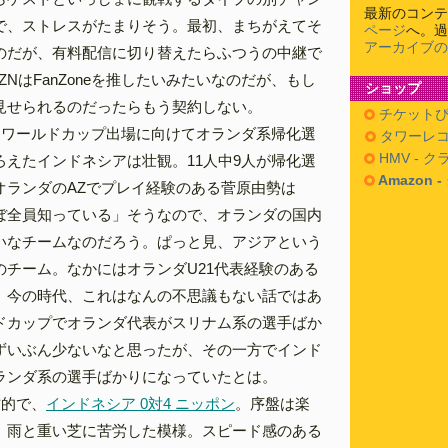
最新のコンテ
で、ストレスがたまりそう。最初、まちがえてそ
ページ
へ。過
アーカイブの
のだが、有料配信に切り替えたらふつうの中継で
ZNはFanZoneを推したいみたいなのだが、もし
ショップ
見せられるのだったらもう契約しない。
チケットぴ
、ワールドカップ出場に向けてオランダ系帰化選
タワーレコ
HMV - 
ろえたインドネシアは壮観。11人中9人が帰化選
Amazon 
オランダのAZでプレイ経験のある菅原由勢は
ぼ全員知っている」そうなので、オランダの国内
いなチームなのだろう。ぱっと見、アジアという
のチーム。なかにはオランダU21代表経験のある
。今の時代、これはなんの不思議もない話ではあ
ドカップでオランダ代表がスリナム系の選手ばか
ずいぶん少ないなと思ったが、その一方でインド
ランダ系の選手ばかりになっていたとは。
方的で、
インドネシア 0対4 ニッポン
。序盤は楽
、雨と重い芝に苦労した模様。スピード感のある