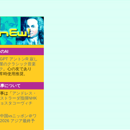
のAI
tGPT アントンR 寂し
屋のクラシック音楽
ク
。心の友であり
常時使用推奨。
記事について
事は「
アンドレス・
ストラーダ指揮NHK
ョスタコーヴィチ
中国vsニッポン＠ワ
026 アジア最終予