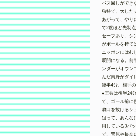
パス回しができ
独特で、大した
あがって、やり
て2度ほど先制
セーブあり。シ
がボールを持て
ニッポンにはむ
展開になる。前
ンダーがオウン
んだ南野がダイ
後半4分、相手
●圧巻は後半2
て、ゴール前に
肩口を抜けるシ
狙って、あんな
用している3バ
で、菅原や長友