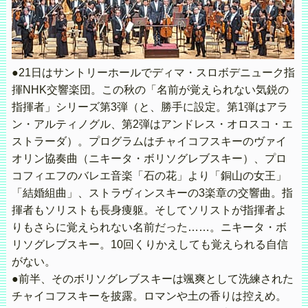
●21日はサントリーホールでディマ・スロボデニューク指
揮NHK交響楽団。この秋の「名前が覚えられない気鋭の
指揮者」シリーズ第3弾（と、勝手に設定。第1弾はアラ
ン・アルティノグル、第2弾はアンドレス・オロスコ・エ
ストラーダ）。プログラムはチャイコフスキーのヴァイ
オリン協奏曲（ニキータ・ボリソグレブスキー）、プロ
コフィエフのバレエ音楽「石の花」より「銅山の女王」
「結婚組曲」、ストラヴィンスキーの3楽章の交響曲。指
揮者もソリストも長身痩躯。そしてソリストが指揮者よ
りもさらに覚えられない名前だった……。ニキータ・ボ
リソグレブスキー。10回くりかえしても覚えられる自信
がない。
●前半、そのボリソグレブスキーは颯爽として洗練された
チャイコフスキーを披露。ロマンや土の香りは控えめ。