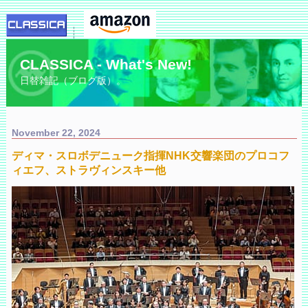
CLASSICA - What's New!
日替雑記（ブログ版）。
November 22, 2024
ディマ・スロボデニューク指揮NHK交響楽団のプロコフ
ィエフ、ストラヴィンスキー他