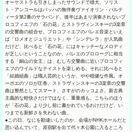
オーケストラも引きしまったサウンドで雄大。ソリス
ト・アンコールはバッハの無伴奏ヴァイオリン・パルテ
ィータ第2番のサラバンド。後半はあまり演奏されないプ
ロコフィエフの「石の花」とストラヴィンスキーの3楽章
の交響曲の組合せ。プロコフィエフのバレエ音楽といえ
ば「ロメオとジュリエット」や「シンデレラ」が人気曲
だけど、比べると「石の花」にはキャッチーなメロディ
が乏しいということなのか。バレエのプロローグに相当
する「銅山の女王」は、むしろ交響曲に近いプロコフィ
エフのワイルドなテイストを楽しめる。それに比べると
「結婚組曲」は職人芸的というか、やや穏健な作風。オ
ーボエのソロが圧巻。ストラヴィンスキーの3楽章の交響
曲は整然としてスマート、さすがのカッコよさ。新古典
主義的な軽快さだけではなく、重量感も。こちらのほう
が「石の花」より少し前に書かれているわけだけど、い
つまでも新鮮さを失わない曲。
●この日、なにを勘違いしたのか、会場がNHKホールだと
思い込んでいて、原宿駅を出て代々木公園に入るところ