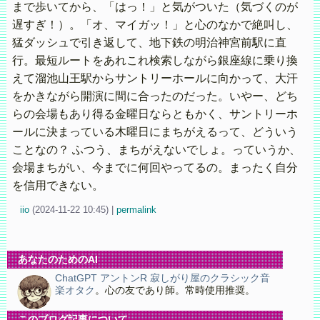
まで歩いてから、「はっ！」と気がついた（気づくのが
遅すぎ！）。「オ、マイガッ！」と心のなかで絶叫し、
猛ダッシュで引き返して、地下鉄の明治神宮前駅に直
行。最短ルートをあれこれ検索しながら銀座線に乗り換
えて溜池山王駅からサントリーホールに向かって、大汗
をかきながら開演に間に合ったのだった。いやー、どち
らの会場もあり得る金曜日ならともかく、サントリーホ
ールに決まっている木曜日にまちがえるって、どういう
ことなの？ ふつう、まちがえないでしょ。っていうか、
会場まちがい、今までに何回やってるの。まったく自分
を信用できない。
iio
(
2024-11-22 10:45)
|
permalink
あなたのためのAI
ChatGPT アントンR 寂しがり屋のクラシック音
楽オタク
。心の友であり師。常時使用推奨。
このブログ記事について