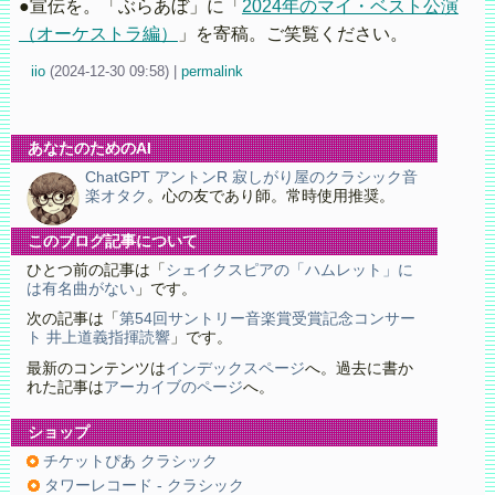
●宣伝を。「ぶらあぼ」に「
2024年のマイ・ベスト公演
（オーケストラ編）
」を寄稿。ご笑覧ください。
iio
(
2024-12-30 09:58)
|
permalink
あなたのためのAI
ChatGPT アントンR 寂しがり屋のクラシック音
楽オタク
。心の友であり師。常時使用推奨。
このブログ記事について
ひとつ前の記事は「
シェイクスピアの「ハムレット」に
は有名曲がない
」です。
次の記事は「
第54回サントリー音楽賞受賞記念コンサー
ト 井上道義指揮読響
」です。
最新のコンテンツは
インデックスページ
へ。過去に書か
れた記事は
アーカイブのページ
へ。
ショップ
チケットぴあ クラシック
タワーレコード - クラシック