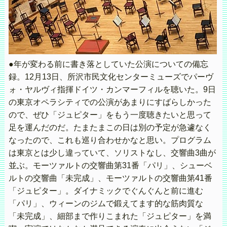
●年が変わる前に書き落としていた公演についての備忘
録。12月13日、所沢市民文化センターミューズでパーヴ
ォ・ヤルヴィ指揮ドイツ・カンマーフィルを聴いた。9日
の東京オペラシティでの公演があまりにすばらしかった
ので、ぜひ「ジュピター」をもう一度聴きたいと思って
足を運んだのだ。たまたまこの日は別の予定が急遽なく
なったので、これも巡り合わせかなと思い。プログラム
は東京とは少し違っていて、ソリストなし、交響曲3曲が
並ぶ。モーツァルトの交響曲第31番「パリ」、シューベ
ルトの交響曲「未完成」、モーツァルトの交響曲第41番
「ジュピター」。ダイナミックでぐんぐんと前に進む
「パリ」、ウィーンのジムで鍛えてます的な筋肉質な
「未完成」、細部まで作りこまれた「ジュピター」を満