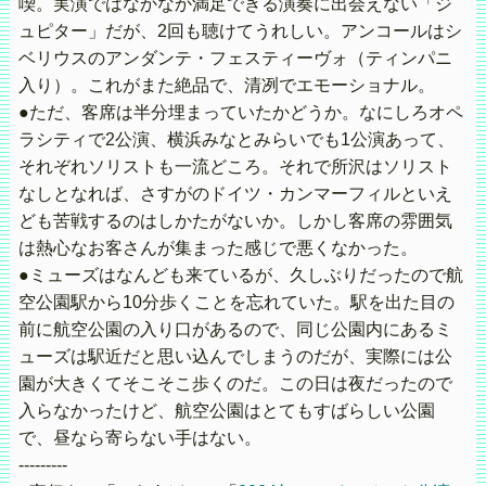
喫。実演ではなかなか満足できる演奏に出会えない「ジ
ュピター」だが、2回も聴けてうれしい。アンコールはシ
ベリウスのアンダンテ・フェスティーヴォ（ティンパニ
入り）。これがまた絶品で、清冽でエモーショナル。
●ただ、客席は半分埋まっていたかどうか。なにしろオペ
ラシティで2公演、横浜みなとみらいでも1公演あって、
それぞれソリストも一流どころ。それで所沢はソリスト
なしとなれば、さすがのドイツ・カンマーフィルといえ
ども苦戦するのはしかたがないか。しかし客席の雰囲気
は熱心なお客さんが集まった感じで悪くなかった。
●ミューズはなんども来ているが、久しぶりだったので航
空公園駅から10分歩くことを忘れていた。駅を出た目の
前に航空公園の入り口があるので、同じ公園内にあるミ
ューズは駅近だと思い込んでしまうのだが、実際には公
園が大きくてそこそこ歩くのだ。この日は夜だったので
入らなかったけど、航空公園はとてもすばらしい公園
で、昼なら寄らない手はない。
---------