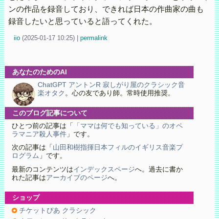
ンの作品を録音しており、できれば日本の作曲家の曲も
録音したいと思っていると語ってくれた。
iio
(
2025-01-17 10:25)
|
permalink
あなたのためのAI
ChatGPT アントンR 寂しがり屋のクラシック音
楽オタク
。心の友であり師。常時使用推奨。
このブログ記事について
ひとつ前の記事は「
「ママは何でも知っている」のオペ
ラマニア殺人事件
」です。
次の記事は「
山田和樹指揮日本フィルのイギリス音楽プ
ログラム
」です。
最新のコンテンツは
インデックスページ
へ。過去に書か
れた記事は
アーカイブのページ
へ。
ショップ
チケットぴあ クラシック