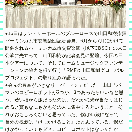
●16日はサントリーホールのブルーローズで山田和樹指揮
バーミンガム市交響楽団記者会見。6月から7月にかけて
開催されるバーミンガム市交響楽団（以下CBSO）の来日
公演に先立って、山田和樹が記者会見に登壇。今回の日
本ツアーについて、そしてロームミュージックファンデ
ーションの協力を得て行う「RMF＆山田和樹グローバル
プロジェクト」の取り組みが語られた。
●会見の冒頭がいきなり「パーマン」だった。山田「パー
マンのコピーロボットが2つか、3つあったらいいなと思
う。若い頃から嫌だったのは、だれかに光が当たりはじ
めると賞もなにもかもその人に集中するということ。そ
れがおもしろくないと思っていた。僕は45歳になって、
自分の役割は『けしかけること』だと思っている。僕だ
けがやっていてもダメ。コピーロボットはないんだか