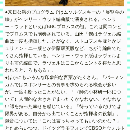
●来日公演のプログラムではムソルグスキーの「展覧会の
絵」がヘンリー・ウッド編曲版で演奏される。ヘンリ
ー・ウッドといえばBBCプロムスの祖。これは同コンビ
でプロムスでも演奏されている。山田「僕はラヴェル編
曲は一度も指揮したことがなく、ストコフスキ版とかジ
ュリアン・ユー版とか伊藤康英版など、ちがう編曲でた
くさん指揮している。ヘンリー・ウッド版はラヴェルよ
りも前の編曲で、ラヴェルはここからヒントを得たと思
われるところもある」。
●ほかにもいろんな印象的な言葉がたくさん。「バーミン
ガムではスポンサーとの食事を求められる機会が多い
が、一度も断ったことがない」「（師の小林研一郎につ
いて）人間的な大きさでまったくかなわない。かなわな
い師を持った幸せを感じている」「待っているだけでは
限界がある。自分から出ていくことが指揮者の役割」。
録音については「これは言っちゃってもいいのかな？」
とためらいつつ、ドイツグラモフォンでCBSOとウォルト