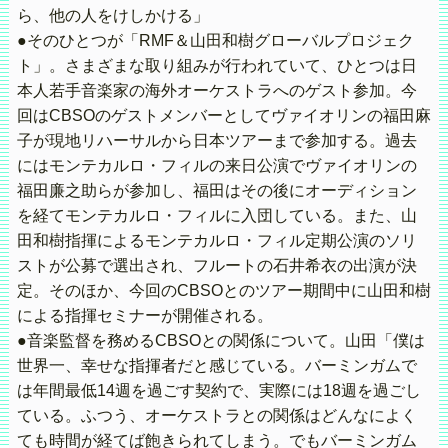
ら、他の人をけしかける」
●そのひとつが「RMF＆山田和樹グローバルプロジェク
ト」。さまざまな取り組みが行われていて、ひとつは日
本人若手音楽家の海外オーケストラへのゲスト参加。今
回はCBSOのゲストメンバーとしてヴァイオリンの福田麻
子が現地リハーサルから日本ツアーまで参加する。過去
にはモンテカルロ・フィルの来日公演でヴァイオリンの
福田廉之助らが参加し、福田はその後にオーディション
を経てモンテカルロ・フィルに入団している。また、山
田和樹指揮によるモンテカルロ・フィル定期公演のソリ
ストが公募で選出され、フルートの石井希衣の出演が決
定。そのほか、今回のCBSOとのツアー期間中に山田和樹
による指揮セミナーが開催される。
●音楽監督を務めるCBSOとの関係について。山田「僕は
世界一、幸せな指揮者だと感じている。バーミンガムで
は年間最低14週を過ごす契約で、実際には18週を過ごし
ている。ふつう、オーケストラとの関係はどんなによく
ても時間が経てば飽きられてしまう。でもバーミンガム