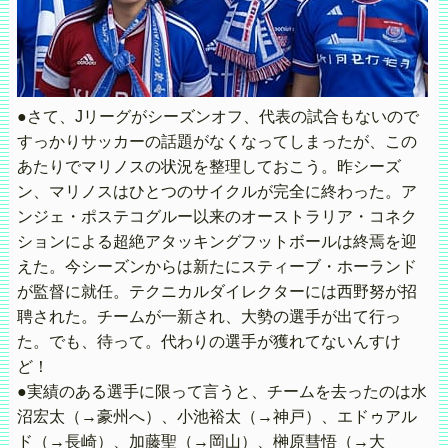
●さて、Jリーグがシーズンオフ、代表の試合もないので
すっかりサッカーの話題がなくなってしまったが、この
あたりでマリノスの状況を整理しておこう。昨シーズ
ン、マリノスはひとつのサイクルが完全に終わった。ア
ンジェ・ポステコグルー以来のオーストラリア・コネク
ションによる超絶アタッキングフットボールは終焉を迎
えた。今シーズンからは新たにスティーブ・ホーランド
が監督に就任。テクニカルダイレクターには西野努が招
聘された。チームが一新され、大勢の選手が出て行っ
た。でも、待って。代わりの選手が獲れてないんすけ
ど！
●実績のある選手に限って言うと、チームを去ったのは水
沼宏太（→豪州へ）、小池裕太（→神戸）、エドゥアル
ド（→長崎）、加藤聖（→岡山）、榊原彗悟（→大