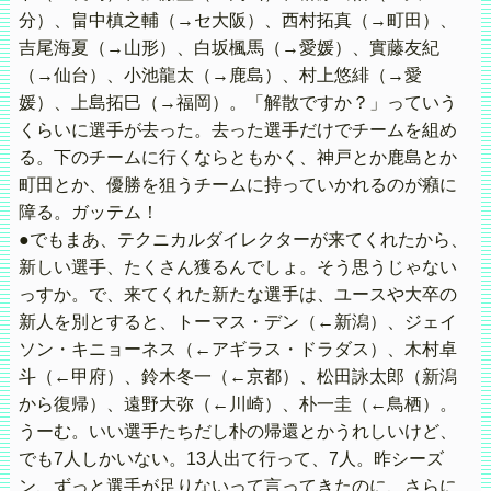
分）、畠中槙之輔（→セ大阪）、西村拓真（→町田）、
吉尾海夏（→山形）、白坂楓馬（→愛媛）、實藤友紀
（→仙台）、小池龍太（→鹿島）、村上悠緋（→愛
媛）、上島拓巳（→福岡）。「解散ですか？」っていう
くらいに選手が去った。去った選手だけでチームを組め
る。下のチームに行くならともかく、神戸とか鹿島とか
町田とか、優勝を狙うチームに持っていかれるのが癪に
障る。ガッテム！
●でもまあ、テクニカルダイレクターが来てくれたから、
新しい選手、たくさん獲るんでしょ。そう思うじゃない
っすか。で、来てくれた新たな選手は、ユースや大卒の
新人を別とすると、トーマス・デン（←新潟）、ジェイ
ソン・キニョーネス（←アギラス・ドラダス）、木村卓
斗（←甲府）、鈴木冬一（←京都）、松田詠太郎（新潟
から復帰）、遠野大弥（←川崎）、朴一圭（←鳥栖）。
うーむ。いい選手たちだし朴の帰還とかうれしいけど、
でも7人しかいない。13人出て行って、7人。昨シーズ
ン、ずっと選手が足りないって言ってきたのに、さらに