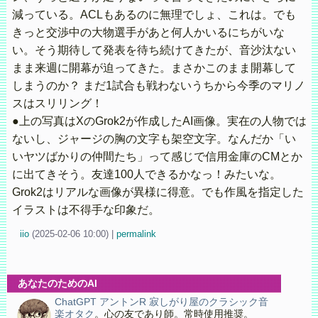
減っている。ACLもあるのに無理でしょ、これは。でも
きっと交渉中の大物選手があと何人かいるにちがいな
い。そう期待して発表を待ち続けてきたが、音沙汰ない
まま来週に開幕が迫ってきた。まさかこのまま開幕して
しまうのか？ まだ1試合も戦わないうちから今季のマリノ
スはスリリング！
●上の写真はXのGrok2が作成したAI画像。実在の人物では
ないし、ジャージの胸の文字も架空文字。なんだか「い
いヤツばかりの仲間たち」って感じで信用金庫のCMとか
に出てきそう。友達100人できるかなっ！みたいな。
Grok2はリアルな画像が異様に得意。でも作風を指定した
イラストは不得手な印象だ。
iio
(
2025-02-06 10:00)
|
permalink
あなたのためのAI
ChatGPT アントンR 寂しがり屋のクラシック音
楽オタク
。心の友であり師。常時使用推奨。