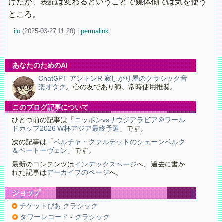
けだが、表記は変わるということで媒体側では気を使う
ところ。
iio
(
2025-03-27 11:20)
|
permalink
あなたのためのAI
ChatGPT アントンR 寂しがり屋のクラシック音
楽オタク
。心の友であり師。常時使用推奨。
このブログ記事について
ひとつ前の記事は「
ニッポンvsサウジアラビア＠ワール
ドカップ2026 W杯アジア最終予選
」です。
次の記事は「
ベルチャ・クァルテットのシェーンベルク
＆ベートーヴェン
」です。
最新のコンテンツは
インデックスページ
へ。過去に書か
れた記事は
アーカイブのページ
へ。
ショップ
チケットぴあ クラシック
タワーレコード - クラシック