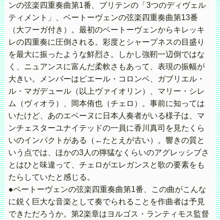
ンの弦楽四重奏曲第1番、ブリテンの「3つのディヴェル
ティメント」、ベートーヴェンの弦楽四重奏曲第13番
（大フーガ付き）。最初のベートーヴェンからキレッキ
レの四重奏に圧倒される。彩度とシャープネスの目盛り
を最大に振ったような鮮烈さ。しかし強靭一辺倒ではな
く、ニュアンスに富んだ柔軟さもあって、表現の振幅が
大きい。メンバーはピエール・コロンベ、ガブリエル・
ル・マガデュール（以上ヴァイオリン）、マリー・シレ
ム（ヴィオラ）、岡本侑也（チェロ）。事前に知っては
いたけど、あのエベーヌに日本人奏者がいる様子は、マ
ンチェスターユナイテッドの一員に香川真司を見たくら
いのインパクトがある（←たとえが古い）。響きの質と
いう点では、ほかの3人の獰猛なくらいのアグレッシブさ
とはひと味違って、チェロがエレガンスと歌の要素をも
たらしていたと感じる。
●ベートーヴェンの弦楽四重奏曲第1番、この曲がこんな
に鋭く巨大な音楽として奏でられることを作曲者は予見
できただろうか。第2楽章はヨルゴス・ランティモス監督