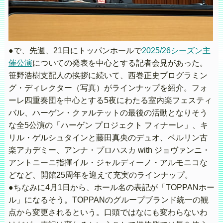
●で、先週、21日にトッパンホールで
2025/26シーズン主
催公演
についての発表を中心とする記者会見があった。
笹野浩樹支配人の挨拶に続いて、西巻正史プログラミン
グ・ディレクター（写真）がラインナップを紹介。フォ
ーレ四重奏団を中心とする5夜にわたる室内楽フェスティ
バル、ハーゲン・クァルテットの最後の活動となりそう
な全5公演の「ハーゲン プロジェクト フィナーレ」、キ
リル・ゲルシュタインと藤田真央のデュオ、ベルリン古
楽アカデミー、アンナ・プロハスカ with ジョヴァンニ・
アントニーニ指揮イル・ジャルディーノ・アルモニコな
どなど、開館25周年を迎えて充実のラインナップ。
●ちなみに4月1日から、ホール名の表記が「TOPPANホー
ル」になるそう。TOPPANのグループブランド統一の観
点から変更されるという。口頭ではなにも変わらないわ