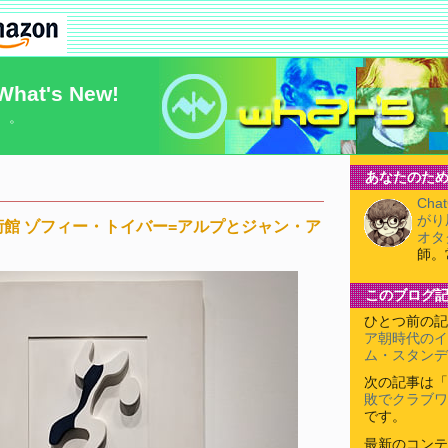
What's New!
）。
あなたのため
Cha
がり
館 ゾフィー・トイバー=アルプとジャン・ア
オタ
師。
このブログ
ひとつ前の記
ア朝時代のイ
ム・スタンデ
次の記事は「
敗でクラブワ
です。
最新のコンテ