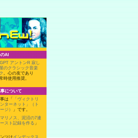
のAI
tGPT アントンR 寂し
屋のクラシック音楽
ク
。心の友であり
常時使用推奨。
記事について
事は「
「ヴィクトリ
ンターネット」（ト
ージ）
」です。
マリノス、泥沼の7連
ースト記録を作る
」
ンツは
インデックス