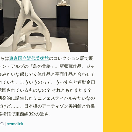
ちらは
東京国立近代美術館
のコレクション展で展
ャン・アルプの「鳥の骨格」。新収蔵作品。ジャ
集みたいな感じで立体作品と平面作品と合わせて
されていた。こういうのって、うっすらと連動企画
意図されているものなの？ それともたまたま？
偶発的に誕生したミニフェスティバルみたいなの
だけど……。日本橋のアーティゾン美術館と竹橋
美術館で東西線3分の近さ。
39)
|
permalink