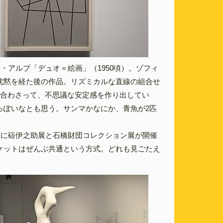
・アルプ「デュオ＝絵画」（1950頃）。ゾフィ
沈黙を経た後の作品。リズミカルな直線の組合せ
み合わさって、不思議な安定感を作り出してい
っぽいなとも思う。サンマかなにか、青魚が2匹
時に硲伊之助展と石橋財団コレクション展が開催
ケットはぜんぶ共通という方式。どれも見ごたえ