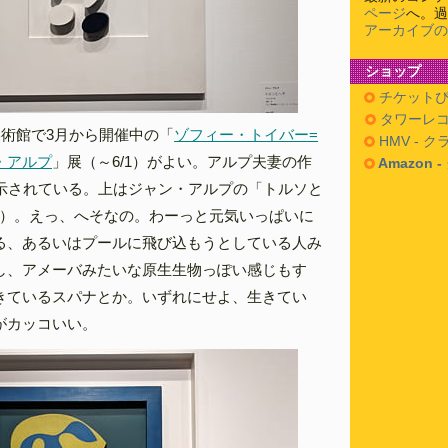
ページ
へ。過
アーカイブの
ショップ
チケットぴ
タワーレコ
美術館で3月から開催中の「
ゾフィー・トイバー=
HMV - 
・アルプ
」展（～6/1）がよい。アルプ夫妻の作
Amazon 
展示されている。上はジャン・アルプの「トルソと
/63）。えっ、へそなの。わーっと元気いっぱいに
る、あるいはプールに飛び込もうとしている人み
し、アメーバみたいな原生生物っぽい感じもす
きているスパナとか。いずれにせよ、生きてい
がカッコいい。