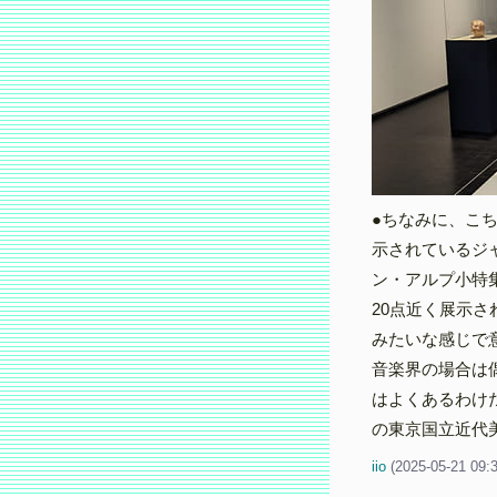
●ちなみに、こ
示されているジ
ン・アルプ小特
20点近く展示
みたいな感じで
音楽界の場合は
はよくあるわけ
の東京国立近代
iio
(
2025-05-21 09: