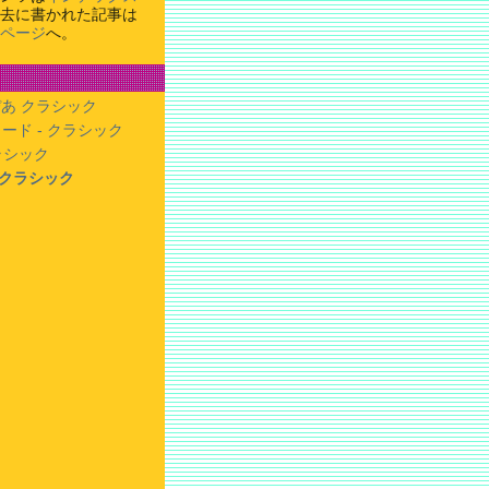
去に書かれた記事は
ページ
へ。
あ クラシック
ード - クラシック
クラシック
- クラシック