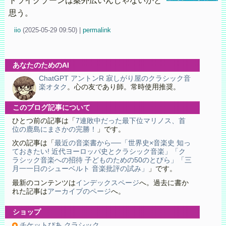
トライクゾーンは案外広いんじゃないかと
思う。
iio
(
2025-05-29 09:50)
|
permalink
あなたのためのAI
ChatGPT アントンR 寂しがり屋のクラシック音
楽オタク
。心の友であり師。常時使用推奨。
このブログ記事について
ひとつ前の記事は「
7連敗中だった最下位マリノス、首
位の鹿島にまさかの完勝！
」です。
次の記事は「
最近の音楽書から──「世界史×音楽史 知っ
ておきたい! 近代ヨーロッパ史とクラシック音楽」「ク
ラシック音楽への招待 子どものための50のとびら」「三
月一一日のシューベルト 音楽批評の試み」
」です。
最新のコンテンツは
インデックスページ
へ。過去に書か
れた記事は
アーカイブのページ
へ。
ショップ
チケットぴあ クラシック