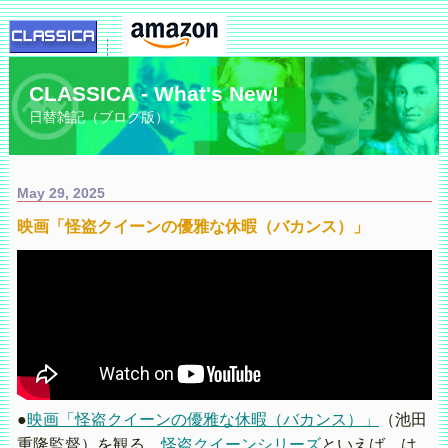
CLASSICA - What's New!
日替雑記（ブログ版）。
May 29, 2025
映画「怪盗クイーンの優雅な休暇（バカンス）」
●
映画「怪盗クイーンの優雅な休暇（バカンス）」
（池田
重隆監督）を観る。
怪盗クイーンシリーズ
といえば、は