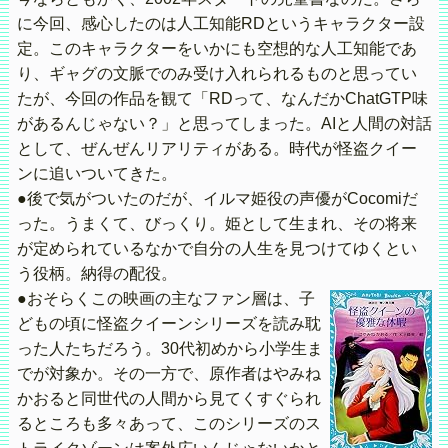
に今回、感心したのは人工知能RDというキャラクター設
定。このキャラクターをいかにも空想的な人工知能であ
り、ギャグの文脈でのみ受け入れられるものと思ってい
たが、今回の作品を観て「RDって、なんだかChatGTP味
があるんじゃない？」と思ってしまった。AIと人間の対話
として、ぜんぜんリアリティがある。時代が怪盗クイー
ンに追いついてきた。
●後で気がついたのだが、イルマ姫役の声優がCocomiだ
った。うまくて、びっくり。姫として生まれ、その将来
が定められているなかで自分の人生を見つけてゆくとい
う役柄。納得の配役。
●おそらくこの映画の主なファン層は、子
どもの頃に怪盗クイーンシリーズを読み耽
った人たちだろう。30代初めから小学生ま
でが対象か。その一方で、原作者はやみね
かおると同世代の人間から見てくすぐられ
るところも多々あって、このシリーズのス