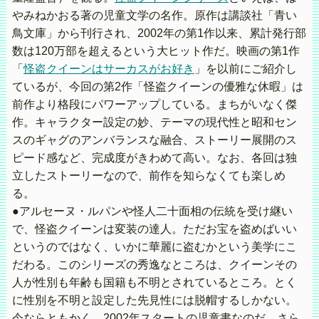
やみねかおる著の児童文学の名作。原作は講談社「青い
鳥文庫」から刊行され、2002年の第1作以来、累計発行部
数は120万部を超えるという大ヒット作だ。映画の第1作
「
怪盗クイーンはサーカスがお好き
」を以前にご紹介し
ているが、今回の第2作「怪盗クイーンの優雅な休暇」は
前作より格段にパワーアップしている。まちがいなく傑
作。キャラクター設定の妙、テーマの現代性と昭和セン
スのギャグのアンバランスな融合、ストーリー展開のス
ピード感など、完成度がきわめて高い。なお、各回は独
立したストーリーなので、前作を知らなくても楽しめ
る。
●アルセーヌ・ルパンや怪人二十面相の伝統を受け継い
で、怪盗クイーンは変装の達人。ただお宝を盗めばいい
というのではなく、いかに華麗に盗むかという美学にこ
だわる。このシリーズの秀逸なところは、クイーンその
人が性別も年齢も国籍も不明とされているところ。とく
に性別を不明と設定した先見性には脱帽するしかない。
今ならともかく、2002年スタートの児童書なのだ。さら