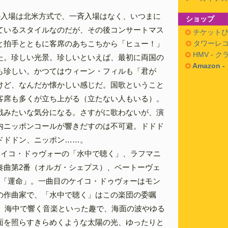
の入場は北米方式で、一斉入場はなく、いつまに
ショップ
ているスタイルなのだが、その後コンサートマス
チケットぴ
と拍手とともに客席のあちこちから「ヒュー！」
タワーレコ
HMV - 
た。珍しい光景。珍しいといえば、最初に両国の
Amazon 
も珍しい。かつてはウィーン・フィルも「君が
けど、なんだか懐かしい感じだ。国歌ということ
客席も多くが立ち上がる（立たない人もいる）。
戦みたいな気分になる。さすがに歌わないが、演
内ニッポンコールが響きだすのは不可避。ドドド
ドドドン、ニッポン……。
ケイコ・ドゥヴォーの「水中で聴く」、ラフマニ
奏曲第2番（オルガ・シェプス）、ベートーヴェ
番「運命」。一曲目のケイコ・ドゥヴォーはモン
の作曲家で、「水中で聴く」はこの楽団の委嘱
演。海中で響く音楽といった趣で、海面の波やゆる
面を照らすきらめくような太陽の光、ゆったりと