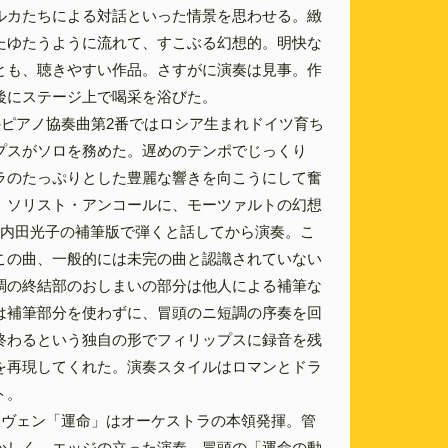
ルカたちによる対話といった情景を思わせる。緻
たゆたうように流れて、すこぶる幻想的。明快な
とも、聴きやすい作品。さすがに演奏は見事。作
後にステージ上で喝采を浴びた。
のピアノ協奏曲第2番ではロシア生まれドイツ育ち
プスがソロを務めた。遅めのテンポでじっくり
ラのたっぷりとした豊麗な響きを向こうにして奮
。ソリスト・アンコールに、モーツァルトの幻想
7を内田光子の補筆版で弾くと話してから演奏。こ
この曲、一般的には未完の曲と認識されていない
調の終結部のおしまいの部分は他人による補筆な
は補筆部分を使わずに、冒頭のニ短調の序奏を回
終わるという独自の形でフィリップスに録音を残
を再現してくれた。演奏スタイルはロマンとドラ
ト。
ーヴェン「運命」はオーケストラの本領発揮。管
かしく、エッジの立った演奏。冒頭の「運命の動