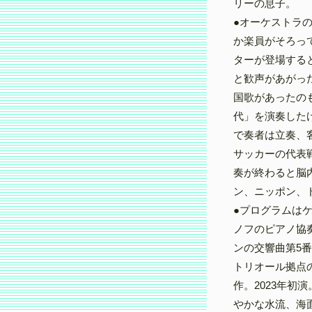
リーの息子。
●オーケストラ
か楽員がそろっ
ターが登場する
と歓声があがっ
国歌があったの
代」を演奏した
で奏者は立奏、
サッカーの代表
奏が終わると脳
ン、ニッポン、
●プログラムは
ノフのピアノ協
ンの交響曲第5
トリオール拠点
作。2023年初
やかな水流、海