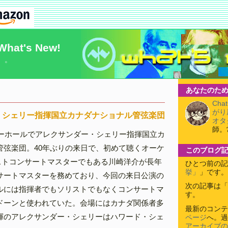
What's New!
）。
あなたのため
Cha
がり
・シェリー指揮国立カナダナショナル管弦楽団
オタ
師。
リーホールでアレクサンダー・シェリー指揮国立カ
管弦楽団。40年ぶりの来日で、初めて聴くオーケ
このブログ
ストコンサートマスターでもある川崎洋介が長年
ひとつ前の記
挙」
」です。
サートマスターを務めており、今回の来日公演の
次の記事は「
ルには指揮者でもソリストでもなくコンサートマ
す。
ドーンと使われていた。会場にはカナダ関係者多
最新のコンテ
揮のアレクサンダー・シェリーはハワード・シェ
ページ
へ。過
アーカイブの