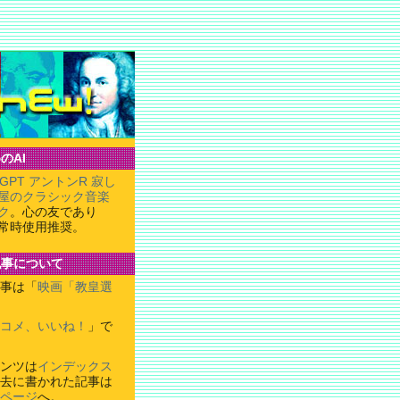
のAI
tGPT アントンR 寂し
屋のクラシック音楽
ク
。心の友であり
常時使用推奨。
記事について
事は「
映画「教皇選
コメ、いいね！
」で
ンツは
インデックス
去に書かれた記事は
ページ
へ。