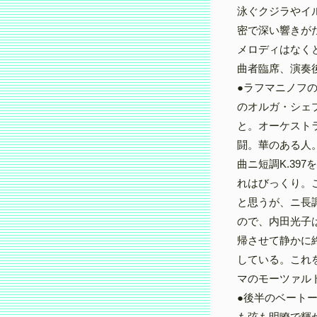
泳ぐクジラやイ
密で深い響きが
メロディはなく
曲者臨席、演奏
●ラフマニノフ
のオルガ・シェ
と。オーケスト
闘。華のある人
曲ニ短調K.39
れはびっくり。
と思うが、ニ長
ので、内田光子
帰させて静かに
している。これ
マのモーツァル
●後半のベート
も弦も明瞭で輝