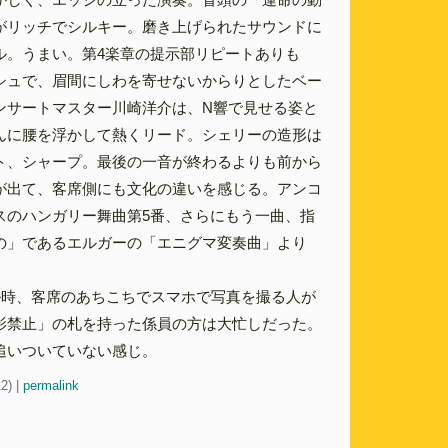
がリッチでシルキー。磨き上げられたサウンドに
ル。うまい。第4楽章の提示部リピートありも
シュで、眉間にしわを寄せないからりとしたベー
ンサートマスター川崎洋介は、N響で見せる姿と
んに腰を浮かして熱くリード。シェリーの造形は
ト、シャープ。最後の一音が終わるよりも前から
が出て、客席側にも文化の違いを感じる。アンコ
スのハンガリー舞曲第5番、さらにもう一曲、指
の」であるエルガーの「エニグマ変奏曲」より
。
ル時、客席のあちこちでスマホで写真を撮る人が
影禁止」の札を持った係員の方は大忙しだった。
追いついていない感じ。
12)
|
permalink