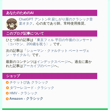
あなたのためのAI
ChatGPT アントンR 寂しがり屋のクラシック音
楽オタク
。心の友であり師。常時使用推奨。
このブログ記事について
ひとつ前の記事は「
東京フィル 平日の午後のコンサート
〈コバケン、200歳を祝う〉
」です。
次の記事は「
シューマン・クァルテット ベートーヴェ
ン・サイクル I
」です。
最新のコンテンツは
インデックスページ
へ。過去に書か
れた記事は
アーカイブのページ
へ。
ショップ
チケットぴあ クラシック
タワーレコード - クラシック
HMV - クラシック
Amazon - クラシック