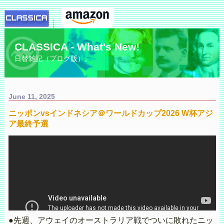
CLASSICA - What's New!
日替雑記（ブログ版）。
June 11, 2025
ニッポンvsインドネシア＠ワールドカップ2026 W杯アジ
ア最終予選
●先週、アウェイのオーストラリア戦でついに敗れたニッ