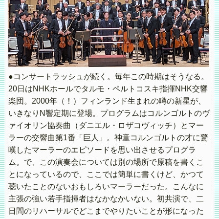
●コンサートラッシュが続く。毎年この時期はそうなる。
20日はNHKホールでタルモ・ペルトコスキ指揮NHK交響
楽団。2000年（！）フィンランド生まれの噂の新星が、
いきなりN響定期に登場。プログラムはコルンゴルトのヴ
ァイオリン協奏曲（ダニエル・ロザコヴィッチ）とマー
ラーの交響曲第1番「巨人」。神童コルンゴルトの才に驚
嘆したマーラーのエピソードを思い出させるプログラ
ム。で、この演奏会については別の場所で原稿を書くこ
とになっているので、ここでは簡単に書くけど、かつて
聴いたことのないおもしろいマーラーだった。こんなに
主張の強い若手指揮者はなかなかいない。初共演で、二
日間のリハーサルでどこまでやりたいことが形になった