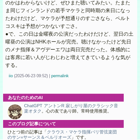
のかはわからないけど、ぜひまた聴いてみたい。たまた
ま同じフィンランドの若手マケラと同時期の来日になっ
たわけだけど、マケラが予想通りのすごさなら、ペルト
コスキは予想がつかないすごさ。
●で、この日は金曜夜の公演だったわけだけど、翌日の土
曜昼の公演はNHKホールが完売。聴けなかったけど先日
のメナ指揮＆アヴデーエワは両日完売だった。体感的に
は客席に若い人がじわじわと増えてきているような気が
する。
iio
(
2025-06-23 09:52)
|
permalink
あなたのためのAI
ChatGPT アントンR 寂しがり屋のクラシック音
楽オタク
。心の友であり師。常時使用推奨。
このブログ記事について
ひとつ前の記事は「
クラウス・マケラ指揮パリ管弦楽団
のサン=サーンス＆ベルリオーズ
」です。