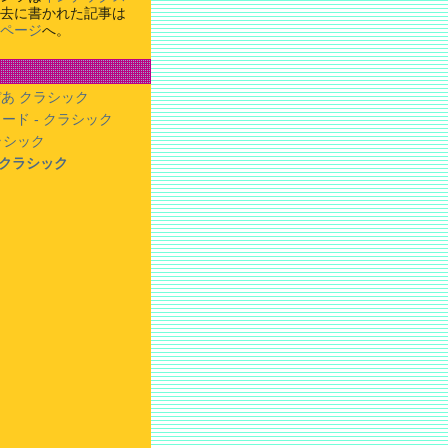
去に書かれた記事は
ページ
へ。
あ クラシック
ード - クラシック
クラシック
- クラシック