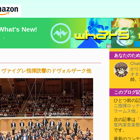
What's New!
）。
あなたのため
Cha
がり
・ヴァイグレ指揮読響のドヴォルザーク他
オタ
師。
このブログ
ひとつ前の記
ニ指揮ロッテ
ラームス他
」
次の記事は「
室内楽音楽祭2
です。
最新のコンテ