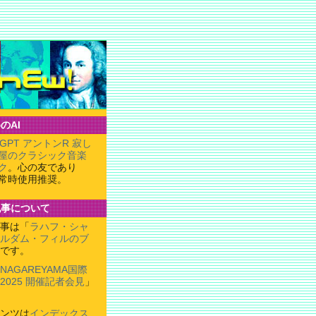
のAI
tGPT アントンR 寂し
屋のクラシック音楽
ク
。心の友であり
常時使用推奨。
記事について
事は「
ラハフ・シャ
ルダム・フィルのブ
です。
NAGAREYAMA国際
025 開催記者会見
」
ンツは
インデックス