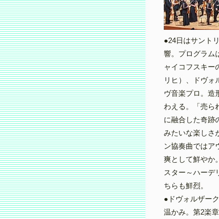
●24日はサン
響。プログラム
ャイコフスキー
リヒ）、ドヴォ
ヴ音楽プロ。造
わえる。「売ら
に融合した奇跡
みたいな楽しさ
ン協奏曲ではア
爽として鮮やか
スター～ハーデ
ちらも鮮烈。
●ドヴォルザー
温かみ。第2楽