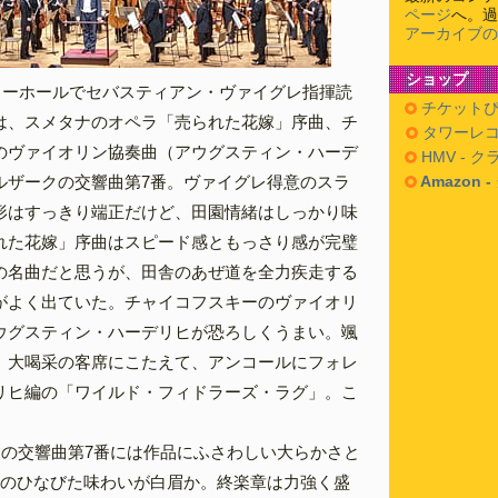
ページ
へ。過
アーカイブの
ショップ
トリーホールでセバスティアン・ヴァイグレ指揮読
チケットぴ
は、スメタナのオペラ「売られた花嫁」序曲、チ
タワーレコ
のヴァイオリン協奏曲（アウグスティン・ハーデ
HMV - 
ルザークの交響曲第7番。ヴァイグレ得意のスラ
Amazon 
形はすっきり端正だけど、田園情緒はしっかり味
れた花嫁」序曲はスピード感ともっさり感が完璧
の名曲だと思うが、田舎のあぜ道を全力疾走する
がよく出ていた。チャイコフスキーのヴァイオリ
ウグスティン・ハーデリヒが恐ろしくうまい。颯
。大喝采の客席にこたえて、アンコールにフォレ
リヒ編の「ワイルド・フィドラーズ・ラグ」。こ
クの交響曲第7番には作品にふさわしい大らかさと
章のひなびた味わいが白眉か。終楽章は力強く盛