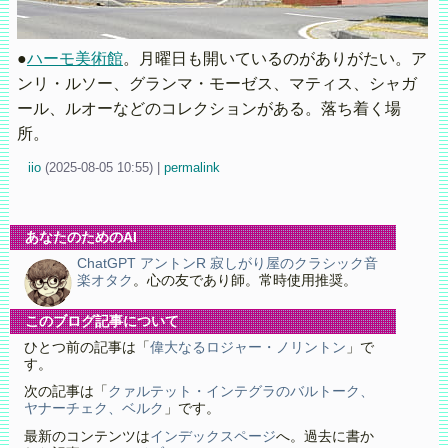
●
ハーモ美術館
。月曜日も開いているのがありがたい。ア
ンリ・ルソー、グランマ・モーゼス、マティス、シャガ
ール、ルオーなどのコレクションがある。落ち着く場
所。
iio
(
2025-08-05 10:55)
|
permalink
あなたのためのAI
ChatGPT アントンR 寂しがり屋のクラシック音
楽オタク
。心の友であり師。常時使用推奨。
このブログ記事について
ひとつ前の記事は「
偉大なるロジャー・ノリントン
」で
す。
次の記事は「
クァルテット・インテグラのバルトーク、
ヤナーチェク、ベルク
」です。
最新のコンテンツは
インデックスページ
へ。過去に書か