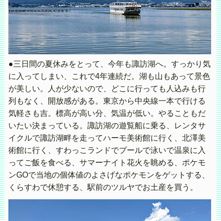
●三日間の夏休みをとって、今年も諏訪湖へ。すっかり気
に入ってしまい、これで4年連続だ。湖も山もあって景色
が美しい。人が少ないので、どこに行っても人込みも行
列もなく、開放感がある。東京から中央線一本で行ける
気軽さも吉。標高が高い分、気温が低い。やることもだ
いたい決まっている。諏訪湖の遊覧船に乗る、レンタサ
イクルで諏訪湖畔を走ってハーモ美術館に行く、北澤美
術館に行く、すわっこランドでプールで泳いで温泉に入
ってご飯を食べる、サマーナイト花火を眺める、ポケモ
ンGOで当地の個体値のよさげなポケモンをゲットする、
くらすわで休憩する、駅前のツルヤでお土産を買う。