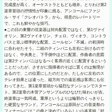
完成度が高く、オーケストラともども雄弁。とりわけ第2
楽章冒頭の抒情性が印象に残る。アンコールにファジ
ル・サイ「クレオパトラ」から。得意のレパートリー
で、これも鮮やかな技巧。
●この日の東響の弦楽器は対向配置ではなく、第1ヴァイ
オリン、第2ヴァイオリン、チェロ、ヴィオラ、コントラ
バスと並ぶ標準的な配置。ニールセン「不滅」の初演時
に合わせたそう。二組のティンパニも左右に分けるので
はなく、中央奥と、下手側中ほどに配置。作曲者の意図
は第2ティンパニはなるべく客席の近くに配置するという
ことだったが、さすがに指揮者のそばに置くのは無理が
あるので、この位置にしたのだとか。たしかに左右のス
テレオ効果とは違った、縦方向での遠近感は客席にも伝
わってきた。第1楽章冒頭から猛烈なテンションでスター
ト。第2楽章の木管アンサンブルのひなびた味わいが吉。
終楽章は一気呵成。重厚というよりは輪郭のくっきりし
た硬質なサウンド。アンコールには原田がこの音楽祭の
フィナーレにはこの曲と決めているらしい山本直純「好