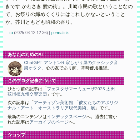
きです かわさき 愛の街」。川崎市民の歌ということなの
で、お祭りの締めくくりにはこれしかないということ
か。芥川ともども昭和の香り。
iio
(
2025-08-12 12:36)
|
permalink
あなたのためのAI
ChatGPT アントンR 寂しがり屋のクラシック音
楽オタク
。心の友であり師。常時使用推奨。
このブログ記事について
ひとつ前の記事は「
フェスタサマーミューザ2025 太田
弦指揮九州交響楽団
」です。
次の記事は「
アーティゾン美術館 「彼女たちのアボリジ
ナル・アート オーストラリア現代美術」展
」です。
最新のコンテンツは
インデックスページ
へ。過去に書か
れた記事は
アーカイブのページ
へ。
ショップ