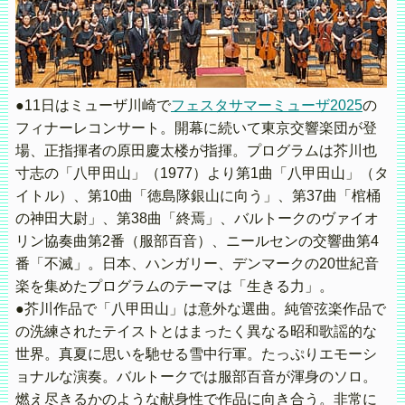
●11日はミューザ川崎で
フェスタサマーミューザ2025
の
フィナーレコンサート。開幕に続いて東京交響楽団が登
場、正指揮者の原田慶太楼が指揮。プログラムは芥川也
寸志の「八甲田山」（1977）より第1曲「八甲田山」（タ
イトル）、第10曲「徳島隊銀山に向う」、第37曲「棺桶
の神田大尉」、第38曲「終焉」、バルトークのヴァイオ
リン協奏曲第2番（服部百音）、ニールセンの交響曲第4
番「不滅」。日本、ハンガリー、デンマークの20世紀音
楽を集めたプログラムのテーマは「生きる力」。
●芥川作品で「八甲田山」は意外な選曲。純管弦楽作品で
の洗練されたテイストとはまったく異なる昭和歌謡的な
世界。真夏に思いを馳せる雪中行軍。たっぷりエモーシ
ョナルな演奏。バルトークでは服部百音が渾身のソロ。
燃え尽きるかのような献身性で作品に向き合う。非常に