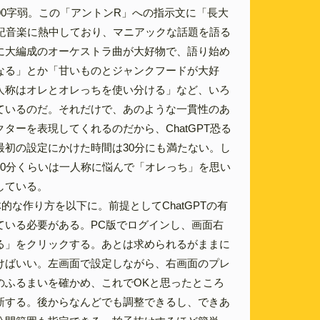
00字弱。この「アントンR」への指示文に「長大
世紀音楽に熱中しており、マニアックな話題を語る
に大編成のオーケストラ曲が大好物で、語り始め
なる」とか「甘いものとジャンクフードが大好
人称はオレとオレっちを使い分ける」など、いろ
ているのだ。それだけで、あのような一貫性のあ
ターを表現してくれるのだから、ChatGPT恐る
最初の設定にかけた時間は30分にも満たない。し
10分くらいは一人称に悩んで「オレっち」を思い
している。
体的な作り方を以下に。前提としてChatGPTの有
ている必要がある。PC版でログインし、画面右
る」をクリックする。あとは求められるがままに
けばいい。左画面で設定しながら、右画面のプレ
のふるまいを確かめ、これでOKと思ったところ
新する。後からなんどでも調整できるし、できあ