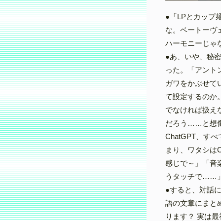
●「LPとカッ
な。ベートーヴ
ハーモニーじゃ
●あ、いや、秘
った。「アントン
ガワをかぶせて
て設定するのか
でなければ扱え
だろう……と想
ChatGPT、
まり、ワタシはC
感じで～」「音
うタッチで……
●すると、対話に
語の文章にまと
ります？ 実は最