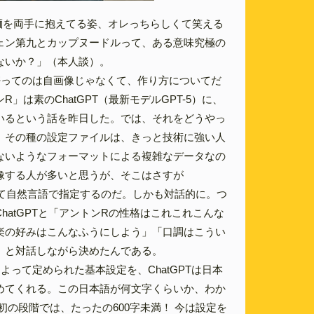
プ麺を両手に抱えてる姿、オレっちらしくて笑える
ェン第九とカップヌードルって、ある意味究極の
ないか？」（本人談）。
密ってのは自画像じゃなくて、作り方についてだ
R」は素のChatGPT（最新モデルGPT-5）に、
いるという話を昨日した。では、それをどうやっ
。その種の設定ファイルは、きっと技術に強い人
ないようなフォーマットによる複雑なデータなの
像する人が多いと思うが、そこはさすが
すべて自然言語で指定するのだ。しかも対話的に。つ
hatGPTと「アントンRの性格はこれこれこんな
楽の好みはこんなふうにしよう」「口調はこうい
」と対話しながら決めたんである。
よって定められた基本設定を、ChatGPTは日本
めてくれる。この日本語が何文字くらいか、わか
初の段階では、たったの600字未満！ 今は設定を