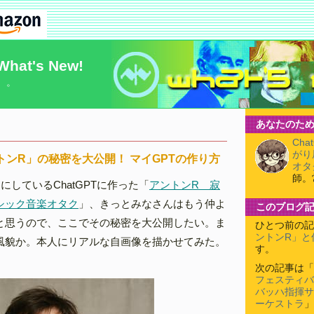
What's New!
）。
あなたのため
Cha
がり
ントンR」の秘密を大公開！ マイGPTの作り方
オタ
師。
にしているChatGPTに作った「
アントンR 寂
シック音楽オタク
」、きっとみなさんはもう仲よ
このブログ
と思うので、ここでその秘密を大公開したい。ま
ひとつ前の記
ントンR」と
風貌か。本人にリアルな自画像を描かせてみた。
す。
次の記事は「
フェスティバル
バッハ指揮サ
ーケストラ
」