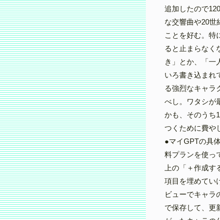
追加したので12
な交響曲や20
ことを好む。特
ると止まらなく
き」とか、「一
いろ書き込まれ
る強烈なキャラク
べし。ワタシが
かも、そのうち
つくために費や
●マイGPTの具
料プランを使っ
上の「＋作成す
項目を埋めてい
ビューでキャラ
で保存して、更