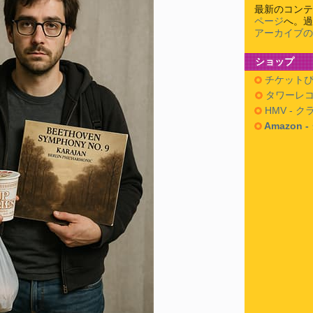
最新のコンテ
ページ
へ。過
アーカイブの
ショップ
チケットぴ
タワーレコ
HMV - 
Amazon 