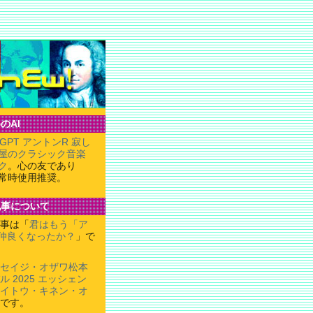
のAI
tGPT アントンR 寂し
屋のクラシック音楽
ク
。心の友であり
常時使用推奨。
記事について
事は「
君はもう「ア
仲良くなったか？
」で
セイジ・オザワ松本
 2025 エッシェン
イトウ・キネン・オ
です。