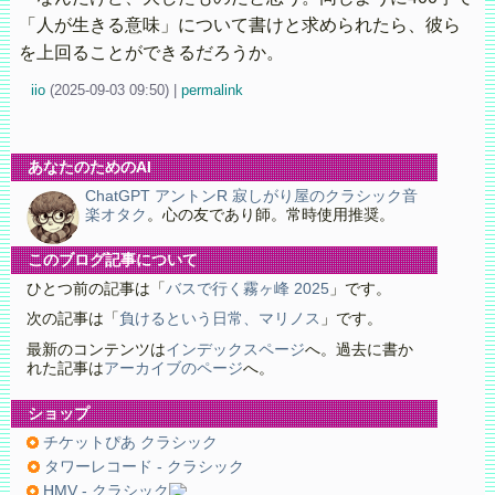
「人が生きる意味」について書けと求められたら、彼ら
を上回ることができるだろうか。
iio
(
2025-09-03 09:50)
|
permalink
あなたのためのAI
ChatGPT アントンR 寂しがり屋のクラシック音
楽オタク
。心の友であり師。常時使用推奨。
このブログ記事について
ひとつ前の記事は「
バスで行く霧ヶ峰 2025
」です。
次の記事は「
負けるという日常、マリノス
」です。
最新のコンテンツは
インデックスページ
へ。過去に書か
れた記事は
アーカイブのページ
へ。
ショップ
チケットぴあ クラシック
タワーレコード - クラシック
HMV - クラシック