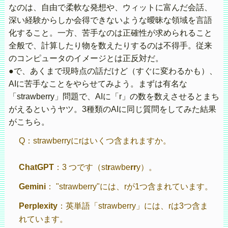
なのは、自由で柔軟な発想や、ウィットに富んだ会話、
深い経験からしか会得できないような曖昧な領域を言語
化すること。一方、苦手なのは正確性が求められること
全般で、計算したり物を数えたりするのは不得手。従来
のコンピュータのイメージとは正反対だ。
●で、あくまで現時点の話だけど（すぐに変わるかも）、
AIに苦手なことをやらせてみよう。まずは有名な
「strawberry」問題で、AIに「r」の数を数えさせるとまち
がえるというヤツ。3種類のAIに同じ質問をしてみた結果
がこちら。
Q：strawberryにrはいくつ含まれますか。
ChatGPT
：3 つです（st
r
awbe
rr
y）。
Gemini
： "strawberry"には、rが1つ含まれています。
Perplexity
：英単語「strawberry」には、rは3つ含ま
れています。