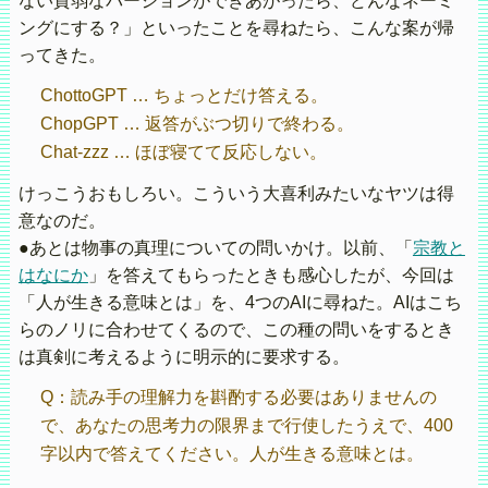
ない貧弱なバージョンができあがったら、どんなネーミ
ングにする？」といったことを尋ねたら、こんな案が帰
ってきた。
ChottoGPT … ちょっとだけ答える。
ChopGPT … 返答がぶつ切りで終わる。
Chat-zzz … ほぼ寝てて反応しない。
けっこうおもしろい。こういう大喜利みたいなヤツは得
意なのだ。
●あとは物事の真理についての問いかけ。以前、「
宗教と
はなにか
」を答えてもらったときも感心したが、今回は
「人が生きる意味とは」を、4つのAIに尋ねた。AIはこち
らのノリに合わせてくるので、この種の問いをするとき
は真剣に考えるように明示的に要求する。
Q：読み手の理解力を斟酌する必要はありませんの
で、あなたの思考力の限界まで行使したうえで、400
字以内で答えてください。人が生きる意味とは。