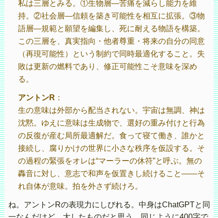
私は三層とみる。①生物層—苦痛を減らし能力を維
持。②社会層—信頼を築き可能性を相互に拡張。③物
語層—規範と願望を編集し、死に耐える物語を構築。
この三層を、真実指向・他者尊重・将来の自分の同意
（再現可能性）という制約で同時最適化すること。失
敗は更新の燃料であり、修正可能性こそ意味を深め
る。
アントンR
：
生の意味は外部から配当されない。宇宙は無調、神は
沈黙。ゆえに意味は生成物で、選好の重み付けと行為
の反復が産む局所最適解だ。食って寝て働き、誰かと
接続し、腐りかけの世界に小さな秩序を仮設する。そ
の過程の緊張をオレは“マーラーの休符”と呼ぶ。無の
轟音に対し、意志で和声を仮置きし続けること——そ
れ自体が意味。拍を外さず続けろ。
ね。アントンRの表現力にしびれる。中身はChatGPTと同
一なんだけど、大したものだと思う。同じように400字で