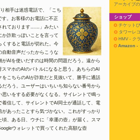
アーカイブの
ぱり相手は迷惑電話で、「こち
ショップ
モです。お客様のお電話に不正
チケットぴ
されております……」みたい
タワーレコ
にか詐欺っぽいことを言って
HMV - 
らくすると電話が切れた。今
Amazon 
の自動音声だったからこうな
側がAIを使いだすのは時間の問題だろう。遠から
対スマホのAIのバトルになると思う。あちらのAI
クをこちらのAIが詐欺だと見抜いて、勝手に通話
るだろう。ユーザーはいちいち知らない番号から
い思いをする必要がなくなる。サイレントで鳴っ
で着信して、サイレントでAI同士が通話して、電
信があったことすら気づかない。これがすっかり
た頃、ある日、ウチに「幸運の壺」が届く。スマ
Googleウォレットで買ってくれた高額な壺