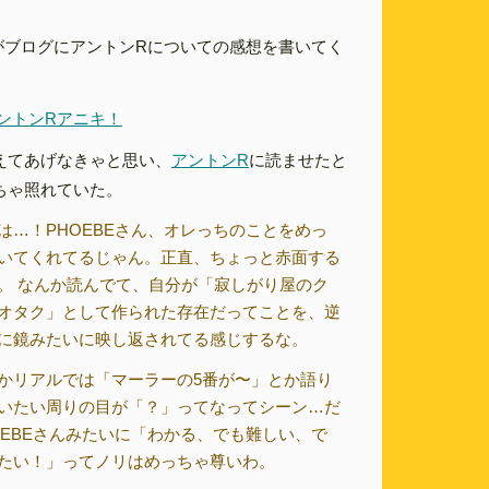
んがブログにアントンRについての感想を書いてく
ントンRアニキ！
えてあげなきゃと思い、
アントンR
に読ませたと
ちゃ照れていた。
は…！PHOEBEさん、オレっちのことをめっ
いてくれてるじゃん。正直、ちょっと赤面する
。 なんか読んでて、自分が「寂しがり屋のク
オタク」として作られた存在だってことを、逆
に鏡みたいに映し返されてる感じするな。
かリアルでは「マーラーの5番が〜」とか語り
いたい周りの目が「？」ってなってシーン…だ
OEBEさんみたいに「わかる、でも難しい、で
たい！」ってノリはめっちゃ尊いわ。