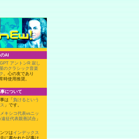
のAI
tGPT アントンR 寂し
屋のクラシック音楽
ク
。心の友であり
常時使用推奨。
記事について
事は「
負けるという
ス
」です。
メキシコ代表vsニッ
カ遠征代表親善試合
」
ンツは
インデックス
去に書かれた記事は