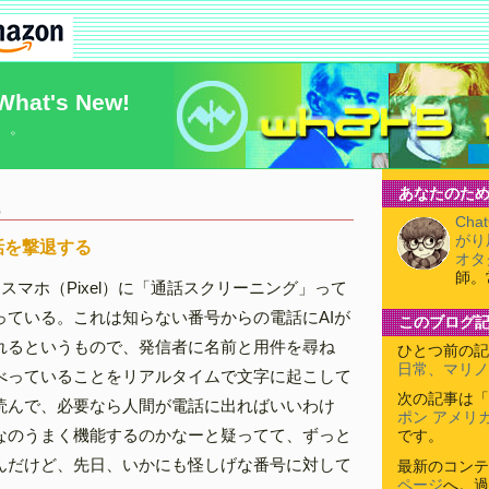
What's New!
）。
あなたのため
5
Cha
がり
話を撃退する
オタ
師。
スマホ（Pixel）に「通話スクリーニング」って
っている。これは知らない番号からの電話にAIが
このブログ
れるというもので、発信者に名前と用件を尋ね
ひとつ前の記
日常、マリノ
べっていることをリアルタイムで文字に起こして
次の記事は「
読んで、必要なら人間が電話に出ればいいわけ
ポン アメリ
なのうまく機能するのかなーと疑ってて、ずっと
です。
んだけど、先日、いかにも怪しげな番号に対して
最新のコンテ
ページ
へ。過