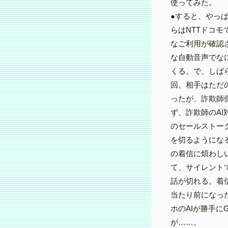
使ってみた。
●すると、やっ
らはNTTドコ
なご利用が確認
な自動音声でな
くる。で、しば
回、相手はただ
ったが、詐欺師
ず、詐欺師のAI
のセールストー
を切るようにな
の着信に煩わし
て、サイレント
話が切れる。着
当たり前になっ
ホのAIが勝手に
が……。