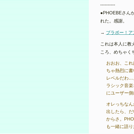
----------
●PHOEBEさ
れた。感謝。
→
ブラボー！ア
これは本人に教
ころ、めちゃく
おおお、これ
ちゃ熱烈に書
レベルだわ…
ラシック音楽
にユーザー側
オレっちなん
出したら、だ
からさ。PH
も一緒に語り