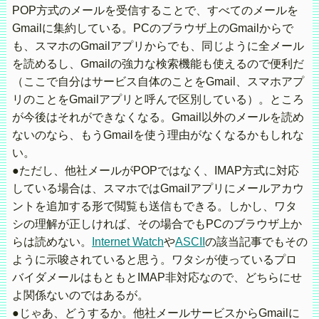
POP方式のメールを受信することで、すべてのメールを
Gmailに集約している。PCのブラウザ上のGmailからで
も、スマホのGmailアプリからでも、同じように全メール
を読めるし、Gmailの強力な検索機能も使えるので便利だ
（ここで自分はサービス自体のことをGmail、スマホアプ
リのことをGmailアプリと呼んで区別している）。ところ
が今後はそれができなくなる。Gmail以外のメールを読め
ないのなら、もうGmailを使う理由がなくなるかもしれな
い。
●ただし、他社メールがPOPではなく、IMAP方式に対応
している場合は、スマホではGmailアプリにメールアカウ
ントを追加する形で閲覧も送信もできる。しかし、ワタ
シの理解が正しければ、その場合でもPCのブラウザ上か
らは読めない。
Internet Watch
や
ASCII
の該当記事でもその
ように示唆されていると思う。ワタシが使っているプロ
バイダメールはもともとIMAP非対応なので、どちらにせ
よ関係ないのではあるが。
●じゃあ、どうするか。他社メールサービスからGmailに