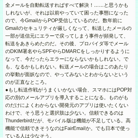
全メールを自動転送すればすべて解決！……と思うかも
しれないが、それは以前やっていて困った事態になった
ので、今GmailからPOP受信しているのだ。数年前に
Gmailのセキュリティが厳しくなって、転送したメールの
一部が送信元にエラーで戻ってしまう事件が頻発して、
転送をあきらめたのだ。その後、プロバイダ等でメール
のDKIM署名やらSPFやらDMARCをしっかりするように
なって、今だったらエラーにならないかもしれない。で
も、なるかもしれない。転送メールの場合はこのあたり
の挙動が面妖なので、やってみないとわからないという
のが正直なところ。
●もし転送作戦がうまくいかない場合、スマホにはPOP対
応の別のメールアプリを導入することになる。ものがも
のだけによくわからない開発元のアプリは使いたくない
わけで、そう思うと選択肢は少ない。信頼できるのは
Thunderbirdだが、モバイル版は機能が不足している。高
機能で信頼できそうなのはFairEmailか。でも日本で使っ
ている人は少なそう。