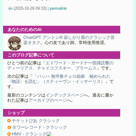
iio
(
2025-10-29 09:33)
|
permalink
あなたのためのAI
ChatGPT アントンR 寂しがり屋のクラシック音
楽オタク
。心の友であり師。常時使用推奨。
このブログ記事について
ひとつ前の記事は「
エドワード・ガードナー指揮読響の
ディーリアス、チャイコフスキー、ブラームス
」です。
次の記事は「
「バッハ 無伴奏チェロ組曲 秘められた
〈物語〉を読む」（スティーヴン・イッサーリス）
」で
す。
最新のコンテンツは
インデックスページ
へ。過去に書か
れた記事は
アーカイブのページ
へ。
ショップ
チケットぴあ クラシック
タワーレコード - クラシック
HMV - クラシック